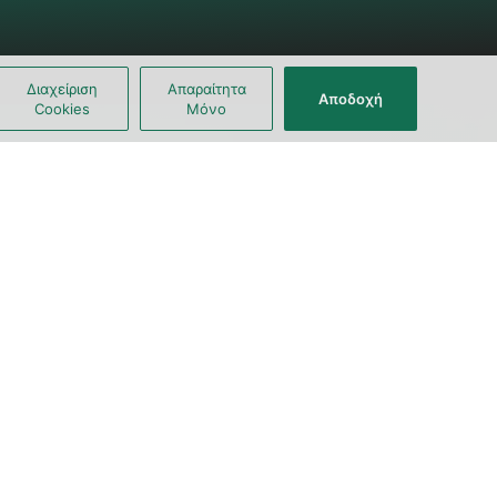
Διαχείριση
Απαραίτητα
Αποδοχή
Cookies
Μόνο
με
ν η
ώιμης