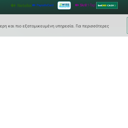
ερη και πιο εξατομικευμένη υπηρεσία. Για περισσότερες
ΑΘΛΗΤΙΚΟ ΣΤΟΙΧΗΜΑ
Προσφορές
πορείτε να λάβετε τις καλύτερες διαθέσιμες αποδόσεις 
ίσχυση Στοιχήματος ή να λάβετε τα κέρδη σας πρώιμα ότα
α σας προηγηθεί με δύο γκολ, με την Προσφορά μας Πρ