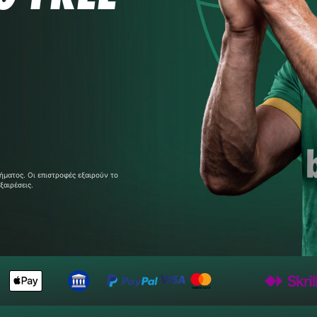
ματος. Οι επιστροφές εξαιρούν το
ξαιρέσεις.