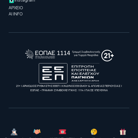
ΑΡΧΕΙΟ
AI INFO
21+ | ΑΡΜΟΔΙΟΣ ΡΥΘΜΙΣΤΗΣ ΕΕΕΠ | ΚΙΝΔΥΝΟΣ ΕΘΙΣΜΟΥ & ΑΠΩΛΕΙΑΣ ΠΕΡΙΟΥΣΙΑΣ |
ΕΟΠΑΕ – ΓΡΑΜΜΗ ΣΥΜΒΟΥΛΕΥΤΙΚΗΣ: 1114 | ΠΑΙΞΕ ΥΠΕΥΘΥΝΑ