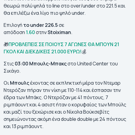
θεωρώ πολύ ψηλά το line στο over/under στο 221.5 και
θα επιλέξω ένα λίγο πιο ψηλό under.
Επιλογή
το under 226.5
σε
απόδοση
1.60
στην
Stoiximan
.
🎁
ΠΡΟΒΛΕΠΕΙΣ ΣΕ ΠΟΙΟΥΣ 7 ΑΓΩΝΕΣ ΘΑ ΜΠΟΥΝ 21
ΓΚΟΛ ΚΑΙ ΔΙΕΚΔΙΚΕΙΣ 21.000 ΕΥΡΩ!
💰
Στις
03:00 Μπουλς-Μπακς
στο United Center του
Σικάγο.
Οι
Μπουλς
έχοντας σε εκπληκτική μέρα τον Ντεμαρ
Ντερόζαν πήραν την νίκη με 110-114 και έσπασαν την
έδρα των Μπάκς. Ο Ντερόζαν με 41 πόντους, 7
ριμπάουντ και 4 ασιστ ήταν ο κορυφαίος των Μπούλς
και μαζί του ξεχώρισε και ο Νίκολα Βούκσεβίτς
σημειώνοντας ακόμη ένα double double με 24 πόντους
και 13 ριμπάουντ.