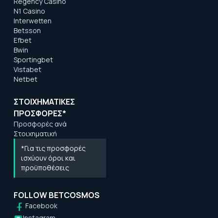
Regency Casino
N1 Casino
Interwetten
Betsson
Efbet
Bwin
Sportingbet
Vistabet
Netbet
ΣΤΟΙΧΗΜΑΤΙΚΕΣ
ΠΡΟΣΦΟΡΕΣ*
Προσφορές ανά
Στοιχηματική
*Για τις προσφορές
ισχύουν όροι και
προϋποθέσεις
FOLLOW BETCOSMOS
Facebook
Instagram