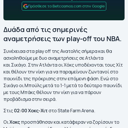
Πρόσθεσε το Betcosmos.com στην Google
Δυάδα από τις σημερινές
αναμετρήσεις των play-off του NBA.
Συνέχειαα στα play off της Ανατολής σήμερα και θα
ασχοληθούμε με δυο αναμετρήσεις σε Ατλάντα
και Σικάγο. Στην Ατλάντα οι Χόκς υποδέχονται τους Χίτ
και θέλουν την νίκη για να παραμείνουν ζωντανοί στο
παιχνίδι της πρόκρισης στην επόμενη φάση. Ενώ στο
Σικάγο οι Μπούλς μετά το 1-1 μετά το δεύτερο παιχνίδι
με τους Μπάκς θέλουν την νίκη για να πάρουν
προβάδισμα στην σειρά.
Στις
02:00 Χοκς-Χιτ
στο State Farm Arena.
Οι
Χοκς
προσπάθησαν και κατάφεραν να ζορίσουν το