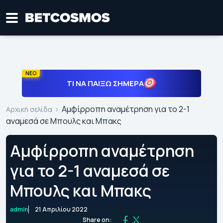
ΝΕΟ
ΤΙ ΝΑ ΠΑΊΞΩ ΣΉΜΕΡΑ
Αμφίρροπη αναμέτρηση για το 2-1
Αρχική σελίδα
αναμεσά σε Μπουλς και Μπακς
Αμφίρροπη αναμέτρηση
για το 2-1 αναμεσά σε
Μπουλς και Μπακς
admin
21 Απριλίου 2022
Share on: