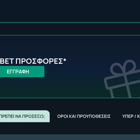
FBET ΠΡΟΣΦΟΡΕΣ*
ΕΓΓΡΑΦΗ
 ΠΡΕΠΕΙ ΝΑ ΠΡΟΣΕΞΩ;
ΟΡΟΙ ΚΑΙ ΠΡΟΥΠΟΘΕΣΕΙΣ
ΥΠΕΡ / 