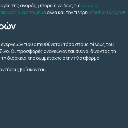
λογές της αγοράς, μπορείς να δεις τις
νόμιμες
σφορές για στοίχημα
αλλά και την πλήρη
efbet αξιολόγηση
.
ρών
ο ενεργειών που απευθύνεται τόσο στους φίλους του
ζίνο. Οι προσφορές ανανεώνονται συχνά, δίνοντας τη
 τη διάρκεια της συμμετοχής στην πλατφόρμα.
αντήσεις βρίσκονται: