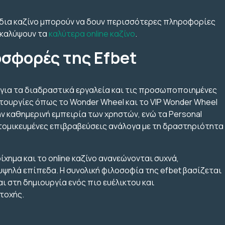
ίδια καζίνο μπορούν να δουν περισσότερες πληροφορίες
ακαλύψουν τα
καλύτερα online καζίνο
.
οσφορές της Efbet
για τα διαδραστικά εργαλεία και τις προσωποποιημένες
ιτουργίες όπως το Wonder Wheel και το VIP Wonder Wheel
ν καθημερινή εμπειρία των χρηστών, ενώ τα Personal
τομικευμένες επιβραβεύσεις ανάλογα με τη δραστηριότητα
ίχημα και το online καζίνο ανανεώνονται συχνά,
ψηλά επίπεδα. Η συνολική φιλοσοφία της efbet βασίζεται
ι στη δημιουργία ενός πιο ευέλικτου και
τοχής.