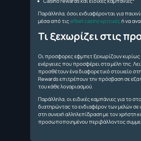
Casino rewards και ειδικές καμπάνιες*
Παράλληλα, όσοι ενδιαφέρονται για παιχν
μέσα από τις
efbet casino κριτικές
ή να αν
Τι ξεχωρίζει στις πρ
Οι προσφορες εφμπετ ξεχωρίζουν κυρίως 
ενέργειες που προσφέρει στα μέλη της. Λε
προσθέτουν ένα διαφορετικό στοιχείο στη
Rewards επιτρέπουν την πρόσβαση σε εξα
του κάθε λογαριασμού.
Παράλληλα, οι ειδικές καμπάνιες για το στο
διατηρώντας το ενδιαφέρον των μελών σε υ
στη συνεχή αλληλεπίδραση με τον χρήστη κα
προσωποποιημένου περιβάλλοντος συμμε