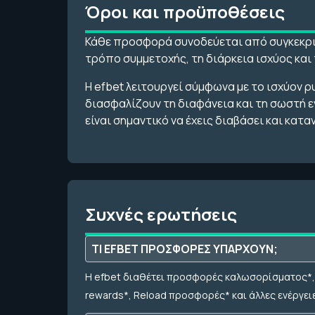
Όροι και προϋποθέσεις
Κάθε προσφορά συνοδεύεται από συγκεκρι
τρόπο συμμετοχής, τη διάρκεια ισχύος και
Η efbet λειτουργεί σύμφωνα με το ισχύον 
διασφαλίζουν τη διαφάνεια και τη σωστή 
είναι σημαντικό να έχεις διαβάσει και κατ
Συχνές ερωτήσεις
ΤΙ EFBET ΠΡΟΣΦΟΡΕΣ ΥΠΑΡΧΟΥΝ;
Η efbet διαθέτει προσφορές καλωσορίσματος*,
rewards*, Reload προσφορές* και άλλες ενέργει