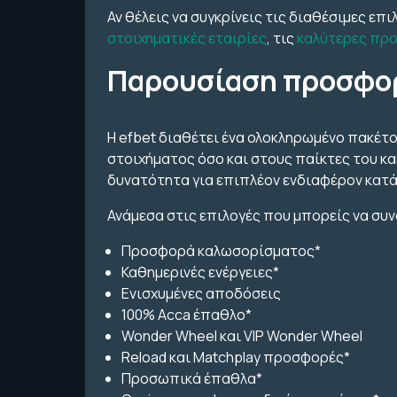
Αν θέλεις να συγκρίνεις τις διαθέσιμες επι
στοιχηματικές εταιρίες
, τις
καλύτερες προ
Παρουσίαση προσφο
Η efbet διαθέτει ένα ολοκληρωμένο πακέτ
στοιχήματος όσο και στους παίκτες του κα
δυνατότητα για επιπλέον ενδιαφέρον κατά
Ανάμεσα στις επιλογές που μπορείς να συν
Προσφορά καλωσορίσματος*
Καθημερινές ενέργειες*
Ενισχυμένες αποδόσεις
100% Acca έπαθλο*
Wonder Wheel και VIP Wonder Wheel
Reload και Matchplay προσφορές*
Προσωπικά έπαθλα*