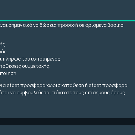
ίναι σημαντικό να δώσεις προσοχή σε ορισμένα βασικά
ής.
ράς.
αι πλήρως ταυτοποιημένος.
ποθέσεις συμμετοχής.
οποίηση.
για efbet προσφορα χωρισ καταθεση ή efbet προσφορα
τάται να συμβουλεύεσαι πάντοτε τους επίσημους όρους