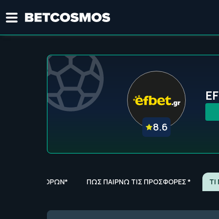
E
8.6
ΣΙΑΣΗ ΠΡΟΣΦΟΡΩΝ*
ΠΩΣ ΠΑΙΡΝΩ ΤΙΣ ΠΡΟΣΦΟΡΕΣ *
ΤΙ