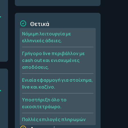
Θετικά
Νόμιμη λειτουργία με
ελληνικές άδειες.
Γρήγορο live περιβάλλον με
cash out και ενισχυμένες
αποδόσεις.
Ενιαία εφαρμογή για στοίχημα,
live και καζίνο.
Υποστήριξη όλο το
εικοσιτετράωρο.
Πολλές επιλογές πληρωμών