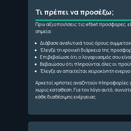
Τι πρέπει να προσέξω;
Πριν αξιοποιήσεις τις efbet προσφορες, ε
σημεία:
Διάβασε αναλυτικά τους όρους συμμετοχ
Έλεγξε τη χρονική διάρκεια της προσφο
Επιβεβαίωσε ότι ο λογαριασμός σου είν
Βεβαιώσου ότι πληρούνται όλες οι προϋ
Έλεγξε αν απαιτείται χειροκίνητη ενεργ
Αρκετοί χρήστες αναζητούν πληροφορίες 
χωρις καταθεση. Για τον λόγο αυτό, συνισ
κάθε διαθέσιμης ενέργειας.