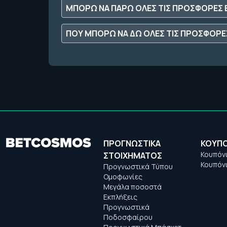
ΜΠΟΡΩ ΝΑ ΠΑΡΩ ΟΛΕΣ ΤΙΣ ΠΡΟΣΦΟΡΕΣ 
Η δυνατότητα συμμετοχής εξαρτάται από τους 
ΠΟΥ ΜΠΟΡΩ ΝΑ ΔΩ ΟΛΕΣ ΤΙΣ ΠΡΟΣΦΟΡΕΣ
σε νέους χρήστες, ενώ άλλες είναι διαθέσιμες κα
Μπορείς να δεις όλες τις διαθέσιμες προσφορές
δημοσιεύονται οι ενεργές καμπάνιες και οι αντίσ
ΠΡΟΓΝΩΣΤΙΚΑ
ΚΟΥΠΟ
Κουπόνι
ΣΤΟΙΧΗΜΑΤΟΣ
Κουπόν
Προγνωστικά Τύπου
Ομοφωνίες
Μεγάλα ποσοστά
Εκπλήξεις
Προγνωστικά
Ποδοσφαίρου