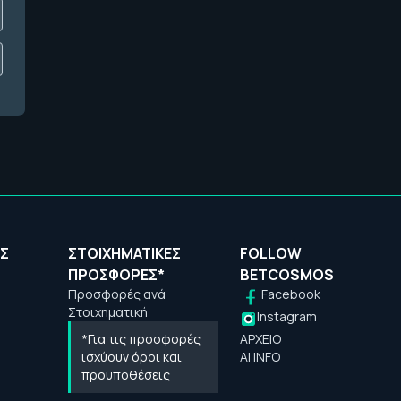
ΕΣ
ΣΤΟΙΧΗΜΑΤΙΚΕΣ
FOLLOW
ΠΡΟΣΦΟΡΕΣ*
BETCOSMOS
Προσφορές ανά
Facebook
Στοιχηματική
Instagram
*Για τις προσφορές
ΑΡΧΕΙΟ
ισχύουν όροι και
AI INFO
προϋποθέσεις