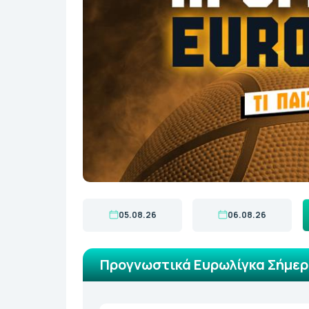
05.08.26
06.08.26
Προγνωστικά Ευρωλίγκα Σήμε