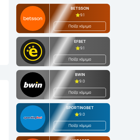
ΠΑΝΑΘΗΝΑΪΚΟΣ
ΟΛΥΜΠΙΑΚΟΣ ΕΥΡΩΠΗ
Κλή
BETSSON
ΕΥΡΩΠΗ 2026-27🍀
2026-27🔴Πρόγραμμα
Λιγ
9.1
Πρόγραμμα &
& Αποτελέσματα
αντ
Αποτελέσματα
Τσάμπιονς Λιγκ
Παν
Παίξε νόμιμα
Κόνφερενς Λιγκ
στο
EFBET
9.1
Παίξε νόμιμα
BWIN
9.0
Παίξε νόμιμα
SPORTINGBET
9.0
Παίξε νόμιμα