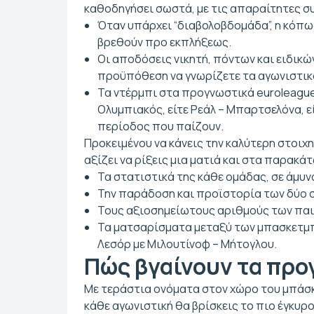
καθοδηγήσει σωστά, με τις απαραίτητες σ
Όταν υπάρχει “διαβολοβδομάδα”, η κόπωσ
βρεθούν προ εκπλήξεως.
Οι αποδόσεις νικητή, πόντων και ειδικώ
προϋπόθεση να γνωρίζετε τα αγωνιστικά
Τα ντέρμπι στα προγνωστικά euroleague 
Ολυμπιακός, είτε Ρεάλ – Μπαρτσελόνα, εί
περίοδος που παίζουν.
Προκειμένου να κάνεις την καλύτερη στοιχ
αξίζει να ρίξεις μια ματιά και στα παρακά
Τα στατιστικά της κάθε ομάδας, σε άμυν
Την παράδοση και προϊστορία των δύο 
Τους αξιοσημείωτους αριθμούς των παικ
Τα ματσαρίσματα μεταξύ των μπασκετμπο
Λεσόρ με Μιλουτίνοφ – Μήτογλου.
Πώς βγαίνουν τα προ
Με τεράστια ονόματα στον χώρο του μπάσκ
κάθε αγωνιστική θα βρίσκεις το πιο έγκυρ