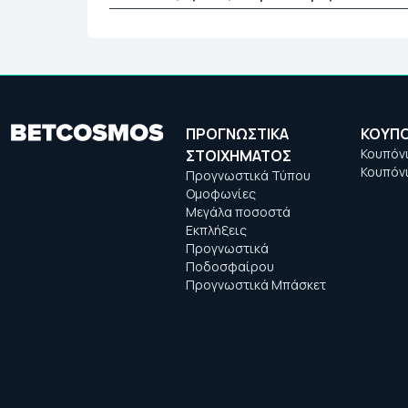
ΠΡΟΓΝΩΣΤΙΚΑ
ΚΟΥΠΟ
Κουπόνι
ΣΤΟΙΧΗΜΑΤΟΣ
Κουπόν
Προγνωστικά Τύπου
Ομοφωνίες
Μεγάλα ποσοστά
Εκπλήξεις
Προγνωστικά
Ποδοσφαίρου
Προγνωστικά Μπάσκετ