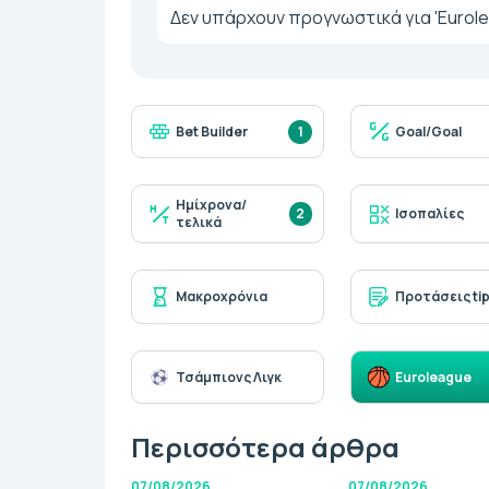
Δεν υπάρχουν προγνωστικά για 'Eurole
Bet Builder
1
Goal/Goal
Ημίχρονα/
2
Ισοπαλίες
τελικά
Μακροχρόνια
Προτάσεις tip
Τσάμπιονς Λιγκ
Euroleague
Περισσότερα άρθρα
07/08/2026
07/08/2026