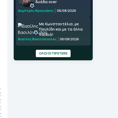
δυάδα over
Δημήτρης Φραγγάκης
06/08/2026
Με Κωνσταντέλια, με
Παυλίδη και με τα άλλα
παιδιά!
Βασίλης Βασιλόπουλος
06/08/2026
ΟΛΟΙ ΟΙ TIPSTERS