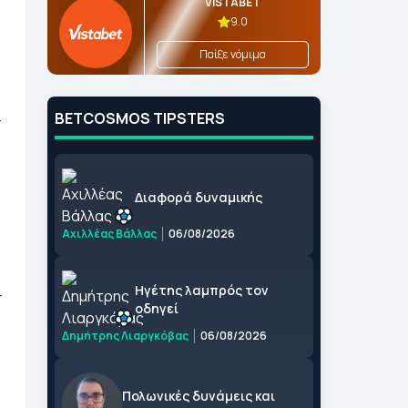
VISTABET
9.0
Παίξε νόμιμα
BETCOSMOS TIPSTERS
–
Διαφορά δυναμικής
Αχιλλέας Βάλλας
06/08/2026
Ηγέτης λαμπρός τον
–
οδηγεί
Δημήτρης Λιαργκόβας
06/08/2026
Πολωνικές δυνάμεις και