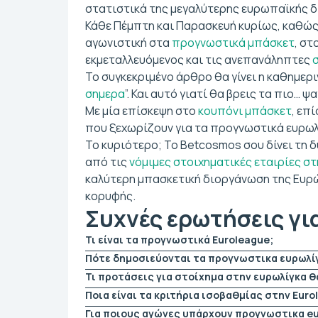
στατιστικά της μεγαλύτερης ευρωπαϊκής 
Κάθε Πέμπτη και Παρασκευή κυρίως, καθώς 
αγωνιστική στα
προγνωστικά μπάσκετ
, στ
εκμεταλλευόμενος και τις ανεπανάληπτες
Το συγκεκριμένο άρθρο θα γίνει η καθημερι
σημερα
”. Και αυτό γιατί θα βρεις τα πιο…
Με μία επίσκεψη στο
κουπόνι μπάσκετ
, επ
που ξεχωρίζουν για τα προγνωστικά ευρωλί
Το κυριότερο; Το Betcosmos σου δίνει τη
από τις
νόμιμες στοιχηματικές εταιρίες σ
καλύτερη μπασκετική διοργάνωση της Ευρώπ
κορυφής.
Συχνές ερωτήσεις γι
Τι είναι τα προγνωστικά Euroleague;
Πότε δημοσιεύονται τα προγνωστικα ευρωλί
Τι προτάσεις για στοίχημα στην ευρωλίγκα 
Ποια είναι τα κριτήρια ισοβαθμίας στην Euro
Για ποιους αγώνες υπάρχουν προγνωστικα eu