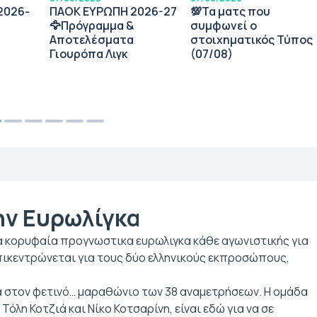
026-27
💯Τα ματς που
Τσάμπιονς Λιγκ 2026-
συμφωνεί ο
27: Πρόγραμμα |
στοιχηματικός Τύπος
Αγώνες | Κανάλι
(07/08)
την Ευρωλίγκα
α κορυφαία προγνωστικα ευρωλιγκα κάθε αγωνιστικής για
επικεντρώνεται για τους δύο ελληνικούς εκπροσώπους,
κά στον φετινό… μαραθώνιο των 38 αναμετρήσεων. Η ομάδα
Τόλη Κοτζιά και Νίκο Κοτσαρίνη, είναι εδώ για να σε