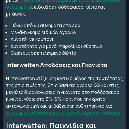
με τις
στοιχηματικές εταιρίες με τα καλύτερα ειδικά
στοιχήματα
, ειδικά σε ποδόσφαιρο, τένις και
μπάσκετ.
Πάνω από 40 αθλήματα στο app.
Μεγάλη γκάμα ειδικών αγορών.
Δυνατό live κουπόνι.
Δυνατότητα για μονό, παρολί και σύστημα.
Cash out σε επιλεγμένα δελτία.
Interwetten Αποδόσεις και Γκανιότα
Η Interwetten χτίζει σημαντικό μέρος της ταυτότητάς
της στις τιμές της. Στις βασικές αγορές 1Χ2 και στις
μεγάλες διοργανώσεις, η γκανιότα στο ποδόσφαιρο
κινείται γύρω στο 5%-6%, κάτι που την κρατά
ανταγωνιστική και τη βάζει στη συζήτηση για τις
στοιχηματικές εταιρίες με τις καλύτερες αποδόσεις
.
Interwetten: Παιχνίδια και