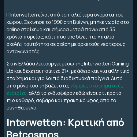
Η Interwetten είναι από τα παλιότερα ονόματα του
χώρου. Ξεκίνησε το 1990 στη Βιέννη, μπήκε νωρίς στο
online στοίχημα και σήμερα μετρά πάνω από 35
χρόνια πορείας, κάτι που της δίνει πιο «παλιά
σχολή» ταυτότητα σε σχέση με αρκετούς νεότερους
ανταγωνιστές.
Στην Ελλάδα λειτουργεί μέσω της Interwetten Gaming
Ltd και δέχεται παίκτες 21+, με άδεια και για αθλητικό
στοίχημα και για λοιπά διαδικτυακά παίγνια. Αυτό
από μόνο του τη βάζει στις
νόμιμες στοιχηματικές
εταιρίες
, αλλά το ενδιαφέρον εδώ είναι ότι κρατά
πιο καθαρό, σοβαρό και πρακτικό ύφος από το
συνηθισμένο.
Interwetten: Κριτική από
Betcosmos