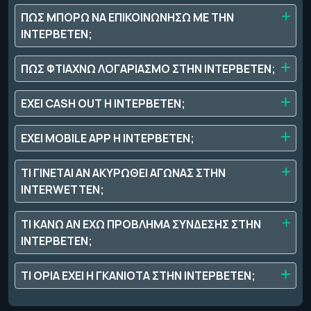
Το αίτημα περνά μέσα από την επικοινωνία με την
ΠΩΣ ΜΠΟΡΩ ΝΑ ΕΠΙΚΟΙΝΩΝΗΣΩ ΜΕ ΤΗΝ
Interwetten και τη διαχείριση του λογαριασμού σου
ΙΝΤΕΡΒΕΤΕΝ;
σύμφωνα με τους όρους χρήσης.
Με email στο service.gr@interwetten.gr ή τηλεφωνικά
ΠΩΣ ΦΤΙΑΧΝΩ ΛΟΓΑΡΙΑΣΜΟ ΣΤΗΝ ΙΝΤΕΡΒΕΤΕΝ;
στο 800-6000680.
Από τη φόρμα εγγραφής, συμπληρώνοντας τα
ΕΧΕΙ CASH OUT Η ΙΝΤΕΡΒΕΤΕΝ;
προσωπικά σου στοιχεία και ολοκληρώνοντας το
Ναι, και το ελάχιστο ποσό εξαργύρωσης είναι 0,30€.
άνοιγμα λογαριασμού online.
ΕΧΕΙ MOBILE APP Η ΙΝΤΕΡΒΕΤΕΝ;
Ναι, για Android και iOS.
ΤΙ ΓΙΝΕΤΑΙ ΑΝ ΑΚΥΡΩΘΕΙ ΑΓΩΝΑΣ ΣΤΗΝ
INTERWETTEN;
Ισχύουν οι γενικοί κανόνες στοιχηματισμού της
ΤΙ ΚΑΝΩ ΑΝ ΕΧΩ ΠΡΟΒΛΗΜΑ ΣΥΝΔΕΣΗΣ ΣΤΗΝ
Interwetten για αναβολές, ακυρώσεις και διευθέτηση
ΙΝΤΕΡΒΕΤΕΝ;
επιλογών.
Ελέγχεις πρώτα τα στοιχεία πρόσβασης και μετά
ΤΙ ΟΡΙΑ ΕΧΕΙ Η ΓΚΑΝΙΟΤΑ ΣΤΗΝ ΙΝΤΕΡΒΕΤΕΝ;
απευθύνεσαι στην υποστήριξη.
Δεν είναι σταθερή, στις βασικές αγορές ποδοσφαίρου