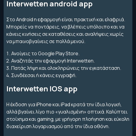
Interwetten android app
Στο Android η εφαρμογή είναι πρακτική και ελαφριά.
Μπορείς να ποντάρεις, να βλέπεις υπόλοιπο και να
κάνεις κινήσεις σε καταθέσεις και αναλήψεις χωρίς
να μπαινοβγαίνεις σε πολλά μενού.
Ανοίγεις το Google Play Store.
Αναζητάς την εφαρμογή Interwetten.
Πατάς λήψη και ολοκληρώνεις την εγκατάσταση.
Συνδέεσαι ή κάνεις εγγραφή.
Interwetten IOS app
Η έκδοση για iPhone και iPad κρατά την ίδια λογική,
αλλά βγαίνει λίγο πιο «γυαλισμένη» οπτικά. Καλύπτει
στοίχημα και gaming, με γρήγορη πλοήγηση και εύκολη
διαχείριση λογαριασμού από την ίδια οθόνη.