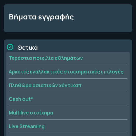
Βήματα εγγραφής
Θετικά
Τεράστια ποικιλία αθλημάτων
Αρκετές εναλλακτικές στοιχηματικές επιλογές
Πληθώρα ασιατικών χάντικαπ
Cash out*
Multilive στοίχημα
Live Streaming