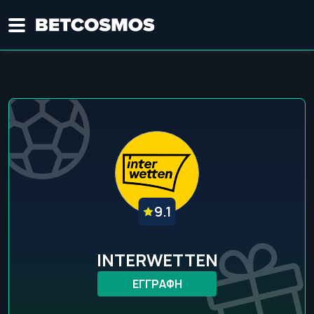
9.1
INTERWETTEN
ΕΓΓΡΑΦΗ