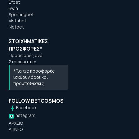
Efbet
Bwin
Sportingbet
Vistabet
Netbet
ΣΤΟΙΧΗΜΑΤΙΚΕΣ
ΠΡΟΣΦΟΡΕΣ*
Προσφορές ανά
Στοιχηματική
*Για τις προσφορές
ισχύουν όροι και
προϋποθέσεις
FOLLOW BETCOSMOS
Facebook
Instagram
ΑΡΧΕΙΟ
AI INFO