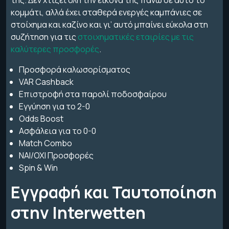
της. Δεν χτίζει όλη την εικόνα της πάνω σε αυτό το
κομμάτι, αλλά έχει σταθερά ενεργές καμπάνιες σε
στοίχημα και καζίνο και γι’ αυτό μπαίνει εύκολα στη
συζήτηση για τις
στοιχηματικές εταιρίες με τις
καλύτερες προσφορές
.
Προσφορά καλωσορίσματος
VAR Cashback
Επιστροφή στα παρολί ποδοσφαίρου
Εγγύηση για το 2-0
Odds Boost
Ασφάλεια για το 0-0
Match Combo
ΝΑΙ/ΟΧΙ Προσφορές
Spin & Win
Εγγραφή και Ταυτοποίηση
στην Interwetten