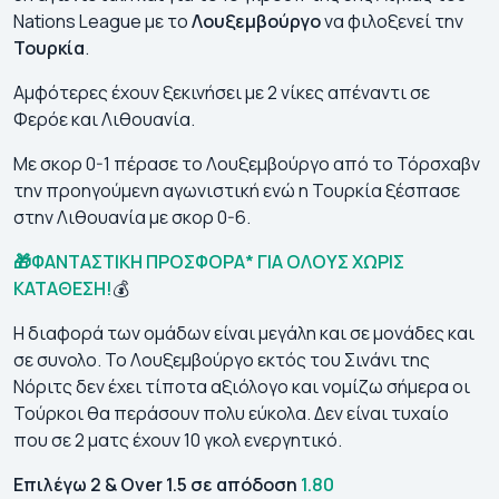
Nations League με το
Λουξεμβούργο
να φιλοξενεί την
Τουρκία
.
Αμφότερες έχουν ξεκινήσει με 2 νίκες απέναντι σε
Φερόε και Λιθουανία.
Με σκορ 0-1 πέρασε το Λουξεμβούργο από το Τόρσχαβν
την προηγούμενη αγωνιστική ενώ η Τουρκία ξέσπασε
στην Λιθουανία με σκορ 0-6.
🎁
ΦΑΝΤΑΣΤΙΚΗ ΠΡΟΣΦΟΡΑ* ΓΙΑ ΟΛΟΥΣ ΧΩΡΙΣ
ΚΑΤΑΘΕΣΗ!
💰
Η διαφορά των ομάδων είναι μεγάλη και σε μονάδες και
σε συνολο. Το Λουξεμβούργο εκτός του Σινάνι της
Νόριτς δεν έχει τίποτα αξιόλογο και νομίζω σήμερα οι
Τούρκοι θα περάσουν πολυ εύκολα. Δεν είναι τυχαίο
που σε 2 ματς έχουν 10 γκολ ενεργητικό.
Επιλέγω 2 & Over 1.5 σε απόδοση
1.80