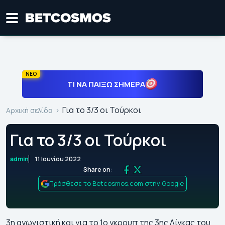
ΝΕΟ
ΤΙ ΝΑ ΠΑΊΞΩ ΣΉΜΕΡΑ
Για το 3/3 οι Τούρκοι
Αρχική σελίδα
Για το 3/3 οι Τούρκοι
admin
11 Ιουνίου 2022
Share on:
Πρόσθεσε το Betcosmos.com στην Google
3η αγωνιστική και για το 1ο γκρουπ της 3ης Λίγκας του