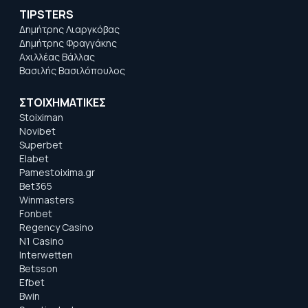
TIPSTERS
Δημήτρης Λιαργκόβας
Δημήτρης Φραγγάκης
Αχιλλέας Βάλλας
Βασιλής Βασιλόπουλος
ΣΤΟΙΧΗΜΑΤΙΚΕΣ
Stoiximan
Novibet
Superbet
Elabet
Pamestoixima.gr
Bet365
Winmasters
Fonbet
Regency Casino
N1 Casino
Interwetten
Betsson
Efbet
Bwin