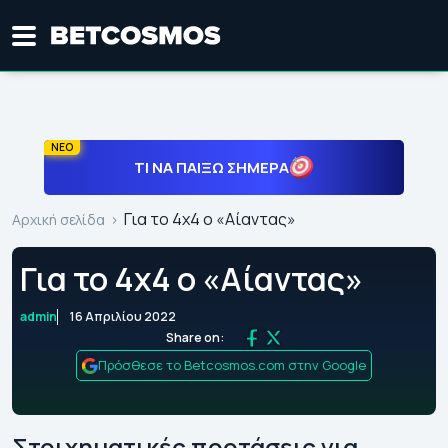
ΝΕΟ
ΤΙ ΝΑ ΠΑΊΞΩ ΣΉΜΕΡΑ
Για το 4x4 o «Αίαντας»
Αρχική σελίδα
Για το 4x4 o «Αίαντας»
admin
16 Απριλίου 2022
Share on:
Πρόσθεσε το Betcosmos.com στην Google
Στοιχηματικές προτάσεις για