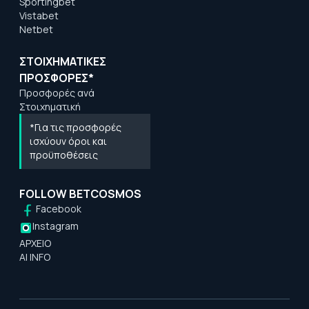
Sportingbet
Vistabet
Netbet
ΣΤΟΙΧΗΜΑΤΙΚΕΣ
ΠΡΟΣΦΟΡΕΣ*
Προσφορές ανά
Στοιχηματική
*Για τις προσφορές
ισχύουν όροι και
προϋποθέσεις
FOLLOW BETCOSMOS
Facebook
Instagram
ΑΡΧΕΙΟ
AI INFO