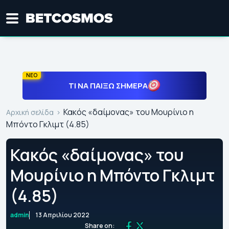
ΝΕΟ
ΤΙ ΝΑ ΠΑΊΞΩ ΣΉΜΕΡΑ
Κακός «δαίμονας» του Μουρίνιο η
Αρχική σελίδα
Μπόντο Γκλιμτ (4.85)
Κακός «δαίμονας» του
Μουρίνιο η Μπόντο Γκλιμτ
(4.85)
admin
13 Απριλίου 2022
Share on: