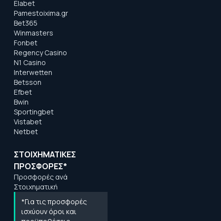
Elabet
Pamestoixima.gr
Bet365
Winmasters
Fonbet
Regency Casino
N1 Casino
Interwetten
Betsson
Efbet
Bwin
Sportingbet
Vistabet
Netbet
ΣΤΟΙΧΗΜΑΤΙΚΕΣ
ΠΡΟΣΦΟΡΕΣ*
Προσφορές ανά
Στοιχηματική
*Για τις προσφορές
ισχύουν όροι και