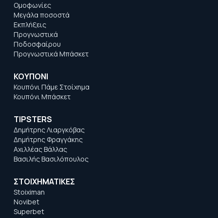
Ομοφωνίες
Μεγάλα ποσοστά
Εκπλήξεις
Προγνωστικά
Ποδοσφαίρου
Προγνωστικά Μπάσκετ
ΚΟΥΠΟΝΙ
Κουπόνι Πάμε Στοίχημα
Κουπόνι Μπάσκετ
TIPSTERS
Δημήτρης Λιαργκόβας
Δημήτρης Φραγγάκης
Αχιλλέας Βάλλας
Βασιλής Βασιλόπουλος
ΣΤΟΙΧΗΜΑΤΙΚΕΣ
Stoiximan
Novibet
Superbet