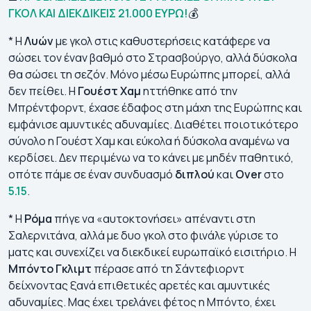
ΓΚΟΛ ΚΑΙ ΔΙΕΚΔΙΚΕΙΣ 21.000 ΕΥΡΩ!
💰
* Η
Λυών
με γκολ στις καθυστερήσεις κατάφερε να
σώσει τον έναν βαθμό στο Στρασβούργο, αλλά δύσκολα
θα σώσει τη σεζόν. Μόνο μέσω Ευρώπης μπορεί, αλλά
δεν πείθει. Η
Γουέστ Χαμ
ηττήθηκε από την
Μπρέντφορντ, έχασε έδαφος στη μάχη της Ευρώπης και
εμφάνισε αμυντικές αδυναμίες. Διαθέτει ποιοτικότερο
σύνολο η Γουέστ Χαμ και εύκολα ή δύσκολα αναμένω να
κερδίσει. Δεν περιμένω να το κάνει με μηδέν παθητικό,
οπότε πάμε σε έναν συνδυασμό
διπλού
και
Οver
στο
5.15
.
* Η
Ρόμα
πήγε να «αυτοκτονήσει» απέναντι στη
Σαλερνιτάνα, αλλά με δυο γκολ στο φινάλε γύρισε το
ματς και συνεχίζει να διεκδικεί ευρωπαϊκό εισιτήριο. Η
Μπόντο Γκλιμτ
πέρασε από τη Σάντεφιορντ
δείχνοντας ξανά επιθετικές αρετές και αμυντικές
αδυναμίες. Μας έχει τρελάνει φέτος η Μπόντο, έχει