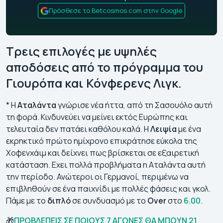
Πρόσθεσε το Betcosmos.com στην Google
Τρεις επιλογές με υψηλές
αποδόσεις από το πρόγραμμα του
Γιουρόπα και Κόνφερενς Λιγκ.
* Η
Αταλάντα
γνώρισε νέα ήττα, από τη Σασουόλο αυτή
τη φορά. Κινδυνεύει να μείνει εκτός Ευρώπης και
τελευταία δεν πατάει καθόλου καλά. Η
Λειψία
με ένα
εκρηκτικό πρώτο ημίχρονο επικράτησε εύκολα της
Χοφενχάιμ και δείχνει πως βρίσκεται σε εξαιρετική
κατάσταση. Εχει πολλά προβλήματα η Αταλάντα αυτή
την περίοδο. Ανώτεροι οι Γερμανοί, περιμένω να
επιβληθούν σε ένα παιχνίδι με πολλές φάσεις και γκολ.
Πάμε με το
διπλό
σε συνδυασμό με το
Οver
στο
6.00
.
🎁
ΠΡΟΒΛΕΠΕΙΣ ΣΕ ΠΟΙΟΥΣ 7 ΑΓΩΝΕΣ ΘΑ ΜΠΟΥΝ 21