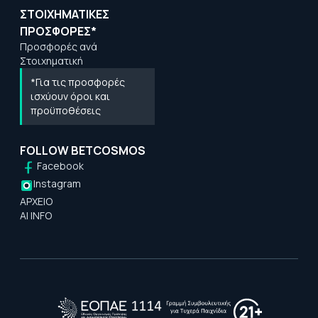
ΣΤΟΙΧΗΜΑΤΙΚΕΣ
ΠΡΟΣΦΟΡΕΣ*
Προσφορές ανά
Στοιχηματική
*Για τις προσφορές
ισχύουν όροι και
προϋποθέσεις
FOLLOW BETCOSMOS
Facebook
Instagram
ΑΡΧΕΙΟ
AI INFO