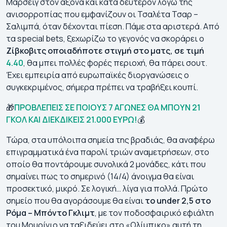
Μαρσέιγ στον άξονα και κατά δεύτερον λόγω της
ανισορροπίας που εμφανίζουν οι Τσαλέτα Τσαρ –
Σαλιμπά, όταν δέχονται πίεση. Πάμε στα αριστερά. Από
τα special bets, ξεχωρίζω το γεγονός να σκοράρει ο
Ζίβκοβιτς οποιαδήποτε στιγμή στο ματς, σε τιμή
4.40
, θα μπει πολλές φορές περιοχή, θα πάρει σουτ.
Έχει εμπειρία από ευρωπαϊκές διοργανώσεις ο
συγκεκριμένος, σήμερα πρέπει να τραβήξει κουπί.
🎁
ΠΡΟΒΛΕΠΕΙΣ ΣΕ ΠΟΙΟΥΣ 7 ΑΓΩΝΕΣ ΘΑ ΜΠΟΥΝ 21
ΓΚΟΛ ΚΑΙ ΔΙΕΚΔΙΚΕΙΣ 21.000 ΕΥΡΩ!
💰
Τώρα, στα υπόλοιπα σημεία της βραδιάς, θα αναφέρω
επιγραμματικά ένα παρολί τριών αναμετρήσεων, στο
οποίο θα ποντάρουμε συνολικά 2 μονάδες, κάτι που
σημαίνει πως το σημερινό (14/4) άνοιγμα θα είναι
προσεκτικό, μικρό. Σε λογική… λίγα για πολλά. Πρώτο
σημείο που θα αγοράσουμε θα είναι
το under 2,5 στο
Ρόμα – Μπόντο Γκλιμτ
, με τον ποδοσφαιρικό εφιάλτη
του Μουρίνιο να ταξιδεύει στο «Ολίμπικο» αυτή τη