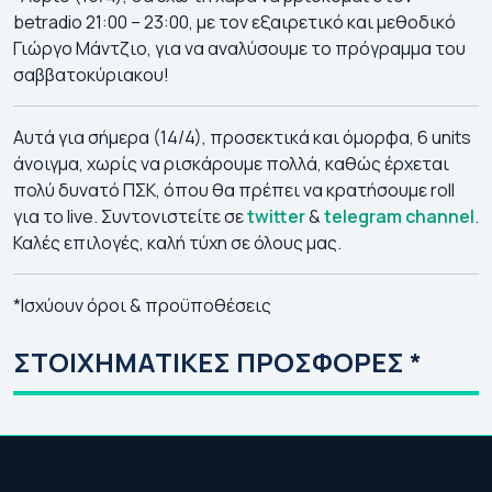
betradio 21:00 – 23:00, με τον εξαιρετικό και μεθοδικό
Γιώργο Μάντζιο, για να αναλύσουμε το πρόγραμμα του
σαββατοκύριακου!
Αυτά για σήμερα (14/4), προσεκτικά και όμορφα, 6 units
άνοιγμα, χωρίς να ρισκάρουμε πολλά, καθώς έρχεται
πολύ δυνατό ΠΣΚ, όπου θα πρέπει να κρατήσουμε roll
για το live. Συντονιστείτε σε
twitter
&
telegram channel
.
Καλές επιλογές, καλή τύχη σε όλους μας.
*Ισχύουν όροι & προϋποθέσεις
ΣΤΟΙΧΗΜΑΤΙΚΕΣ ΠΡΟΣΦΟΡΕΣ *