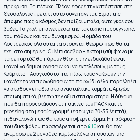
πρόκριση. Το πέτυχε. Πλέον, έφερε την κατάσταση στη
Θεσσαλονίκη, με ό,τι αυτό συνεπάγεται. Είμαι της
άποψης πως ο κόσμος δεν παίζει μπάλα, ούτε γκολ σου
βάζει. Το γκολ, μπαίνει μέσω της τακτικής προσέγγισης,
του πάθους και του δυναμισμού. Η ομάδα του
Λουτσέσκου όλα αυτά τα στοιχεία, θεωρώ πως θα τα
έχει στο σημερινό. Οι Μπίσεσβάρ – Άκπομ (σύμφωνα με
τα ρεπορτάζ θα πάρουν θέση στην ενδεκάδα) είναι
ικανοί να δημιουργήσουν και να εκτελέσουν, με τους
Κούρτιτς – Αουγκούστο πιο πίσω τους να έχουν την
ικανότητα να προωθήσουν το παιχνίδι αλλά παράλληλα
να σταθούν επάξια στο ανασταλτικό κομμάτι. Αμιγώς
στοιχηματικά, βλέπω την αξία στα αριστερά. Η δύναμη
που θα παρουσιάσουν οι παίκτες του ΠΑΟΚ και το
pressing στη μεσαία γραμμή (έστω για 30-35 λεπτά),
πιθανολογώ πως θα τους αποφέρει τέρμα.
Η πρόκριση
του δικεφάλου προσφέρεται στο
4.10
και θα την
αγοράσω με 2 μονάδες, κυρίως λόγω απουσιών της