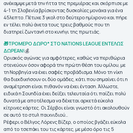
ανέκαμψε μετά την ήττα της πρεμιέρας και σκόρπισε με
4-1 τη Σλοβενία βρίσκοντας δυσκολίες μονάχα για ένα
45λεπτο. Πέτυχε 3 γκολ στο δεύτερο ημίχρονο και πήρε
εν τέλει πολύ άνετα τους τρεις βαθμούς που τη
διατηρεί ζωντανή στο κυνήγι της πρωτιάς.
🎁
ΤΡΟΜΕΡΟ ΔΩΡΟ* ΣΤΟ NATIONS LEAGUE ENTEΛΩΣ
ΔΩΡΕΑΝ!
💰
Οριακός αγώνας για αμφότερες, καθώς να περιθώρια
στενεύουν όσον αφορά την πρώτη θέση του ομίλου, με
τη Νορβηγία να έχει σαφές προβάδισμα. Μόνο τη νίκη
θα διεκδικήσουν οι δύο ομάδες, κάτι που σημαίνει ότι η
αναμέτρηση είναι πιθανόν να έχει ένταση. Άλλωστε,
ειδικά η Σουηδία έχει δείξει τελευταία ότι παίζει πολύ
δυνατά με αποτέλεσμα να δέχεται αρκετά εύκολα
κίτρινες κάρτες. Οι Σέρβοι είναι γνωστό ότι ακολουθούν
σε αυτό το στυλ παιχνιδιού…
Ρέφερι ο Βέλγος Λόρενς Βίζερ, ο οποίος βγάζει εύκολα
από το τσεπάκι του τις κάρτες, με μέσο όρο τις 5