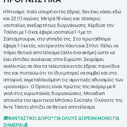
Η Ντινάμο, πολύ ισχυρή εντός έδρας, δεν έχει χάσει εδώ
και 22 (!) αγώνες. Μετρά 18 νίκες και τέσσερις
ισοπαλίες ανεξαρτήτως διοργάνωσης. Κέρδισε την
Τσέλσι με 1-0 και έφερε ισοπαλία 1-1 με τη
Σάλτσμπουργκ, στο γήπεδό της. Στο πρωτάθλημα
έφερε 1-1 εκτός, κόντρα στην Χάιντουκ Σπλιτ. Θέλει να
πάρει θετικό αποτέλεσμα (άλλο ένα ακόμη) ώστε να
έχει ελπίδες συνέχειας στην Ευρώπη. Σκοράρει
ανελλιπώς σε όλα τα τελευταία εντός έδρας παιχνίδια
της και πιστεύω ότι το ίδιο μπορεί να συμβεί και στο
αποψινό, εκμεταλλευόμενη τις αμυντικές αδυναμίες των
«ροσονέρι». Ο Όρσιτς είναι πρώτος της σκόρερ με 6
γκολ στις ευρωπαϊκές διοργανώσεις. Μοναδική
απουσία του αμυντικού Μπόσκο Σούταλο. Ο κόουτς της
Άντε Τάσιτς ελπίζει σε θετικό αποτέλεσμα.
🎁ΦΑΝΤΑΣΤΙΚΟ ΔΩΡΟ* ΓΙΑ ΟΛΟΥΣ ΔΩΡΕΑΝ ΜΟΝΟ ΓΙΑ
ΣΗΜΕΡΑ!💰