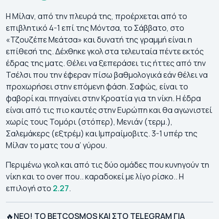
Η Μίλαν, από την πλευρά της, προέρχεται από το
επιβλητικό 4-1 επί της Μόντσα, το Σάββατο, στο
«Τζουζέπε Μεάτσα» και δυνατή της γραμμή είναι η
επίθεσή της. Δέχθηκε γκολ στα τελευταία πέντε εκτός
έδρας της ματς. Θέλει να ξεπεράσει τις ήττες από την
Τσέλσι που την έφεραν πίσω βαθμολογικά εάν θέλει να
προχωρήσει στην επόμενη φάση. Σαφώς, είναι το
φαβορί και πηγαίνει στην Κροατία για τη νίκη. Η έδρα
είναι από τις πιο καυτές στην Ευρώπη και θα αγωνιστεί
χωρίς τους Τομόρι (στόπερ), Μενιάν (τερμ.),
Σαλεμάκερς (εξτρέμ) και Ιμπραίμοβιτς. 3-1 υπέρ της
Μίλαν το ματς του α’ γύρου.
Περιμένω γκολ και από τις δύο ομάδες που κυνηγούν τη
νίκη και το over που.. καραδοκεί με λίγο ρίσκο.. Η
επιλογή στο
2.27
.
🔥
ΝΕΟ! ΤΟ BETCOSMOS ΚΑΙ ΣΤΟ TELEGRAM ΓΙΑ