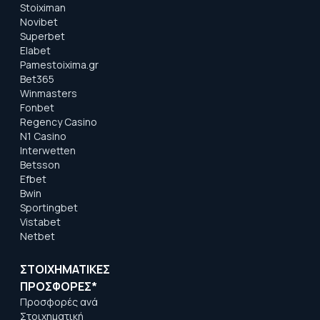
Stoiximan
Novibet
Superbet
Elabet
Pamestoixima.gr
Bet365
Winmasters
Fonbet
Regency Casino
N1 Casino
Interwetten
Betsson
Efbet
Bwin
Sportingbet
Vistabet
Netbet
ΣΤΟΙΧΗΜΑΤΙΚΕΣ
ΠΡΟΣΦΟΡΕΣ*
Προσφορές ανά
Στοιχηματική