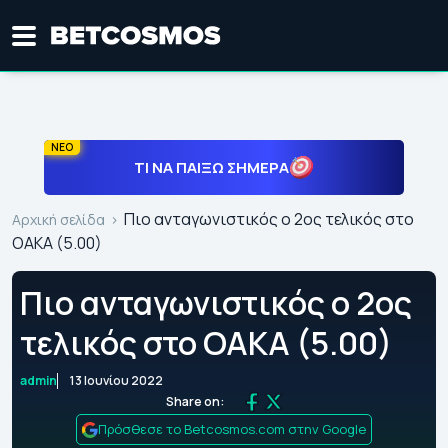
ΝΕΟ
ΤΙ ΝΑ ΠΑΊΞΩ ΣΉΜΕΡΑ
Πιο ανταγωνιστικός ο 2ος τελικός στο
Αρχική σελίδα
ΟΑΚΑ (5.00)
Πιο ανταγωνιστικός ο 2ος
τελικός στο ΟΑΚΑ (5.00)
admin
13 Ιουνίου 2022
Share on:
Πρόσθεσε το Betcosmos.com στην Google