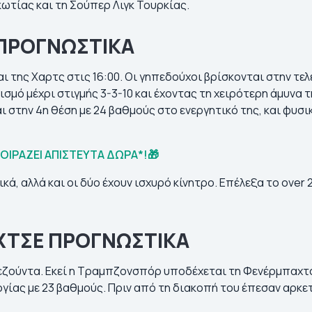
ωτίας και τη Σούπερ Λιγκ Τουρκίας.
 ΠΡΟΓΝΩΣΤΙΚΑ
ι της Χαρτς στις 16:00. Οι γηπεδούχοι βρίσκονται στην τε
μό μέχρι στιγμής 3-3-10 και έχοντας τη χειρότερη άμυνα τ
ι στην 4η θέση με 24 βαθμούς στο ενεργητικό της, και φυσικ
ΟΙΡΑΖΕΙ ΑΠΙΣΤΕΥΤΑ ΔΩΡΑ*!🎁
ά, αλλά και οι δύο έχουν ισχυρό κίνητρο. Επέλεξα το over
ΤΣΕ ΠΡΟΓΝΩΣΤΙΚΑ
εζούντα. Εκεί η Τραμπζονσπόρ υποδέχεται τη Φενέρμπαχτσε
γίας με 23 βαθμούς. Πριν από τη διακοπή του έπεσαν αρκε