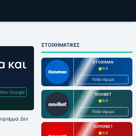
ΣΤΟΙΧΗΜΑΤΙΚΕΣ
α και
STOIXIMAN
9.6
Παίξε νόμιμα
την Google
NOVIBET
9.6
Παίξε νόμιμα
όγραμμα. Δεν
SUPERBET
9.6