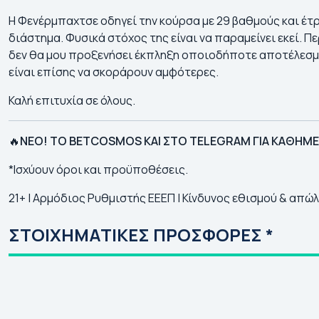
Η Φενέρμπαχτσε οδηγεί την κούρσα με 29 βαθμούς και έτρε
διάστημα. Φυσικά στόχος της είναι να παραμείνει εκεί. Π
δεν θα μου προξενήσει έκπληξη οποιοδήποτε αποτέλεσμα.
είναι επίσης να σκοράρουν αμφότερες.
Καλή επιτυχία σε όλους.
🔥
ΝΕΟ! ΤΟ BETCOSMOS ΚΑΙ ΣΤΟ TELEGRAM ΓΙΑ ΚΑΘΗΜΕΡ
*Ισχύουν όροι και προϋποθέσεις.
21+ | Αρμόδιος Ρυθμιστής ΕΕΕΠ | Κίνδυνος εθισμού & απώ
ΣΤΟΙΧΗΜΑΤΙΚΕΣ ΠΡΟΣΦΟΡΕΣ *