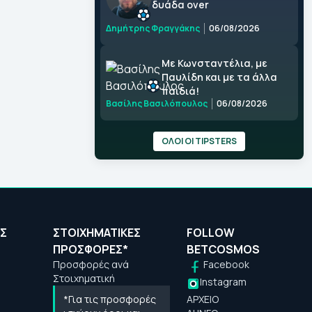
δυάδα over
Δημήτρης Φραγγάκης
06/08/2026
Με Κωνσταντέλια, με
Παυλίδη και με τα άλλα
παιδιά!
Βασίλης Βασιλόπουλος
06/08/2026
ΟΛΟΙ ΟΙ TIPSTERS
ΕΣ
ΣΤΟΙΧΗΜΑΤΙΚΕΣ
FOLLOW
ΠΡΟΣΦΟΡΕΣ*
BETCOSMOS
Προσφορές ανά
Facebook
Στοιχηματική
Instagram
*Για τις προσφορές
ΑΡΧΕΙΟ