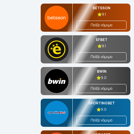
BETSSON
9.1
Παίξε νόμιμα
EFBET
9.1
Παίξε νόμιμα
BWIN
9.0
Παίξε νόμιμα
SPORTINGBET
9.0
Παίξε νόμιμα