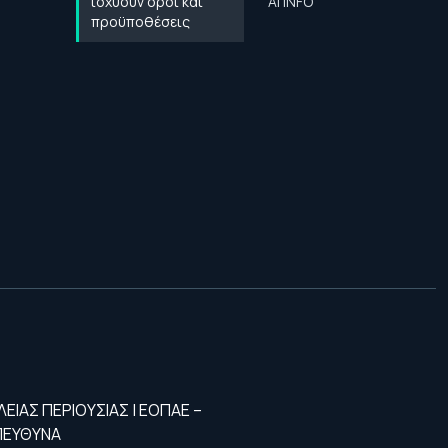
ισχύουν όροι και
AI INFO
προϋποθέσεις
ΕΙΑΣ ΠΕΡΙΟΥΣΙΑΣ | ΕΟΠΑΕ –
ΥΠΕΥΘΥΝΑ