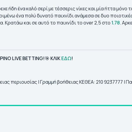
χε ήδη ένα καλό σερί με τέσσερις νίκες και μία ήττα μόνο
εριμένω ένα πολύ δυνατό παιχνίδι ανάμεσα σε δυο ποιοτικέ
 Κρατάω και σε αυτό το παιχνίδι το over 2,5 στο
1.78
. Αρκ
ΙΝΟ LIVE BETTING!
🎯
KΛΙΚ
ΕΔΩ
!
λειας περιουσίας | Γραμμή βοήθειας ΚΕΘΕΑ: 210 9237777 | Π