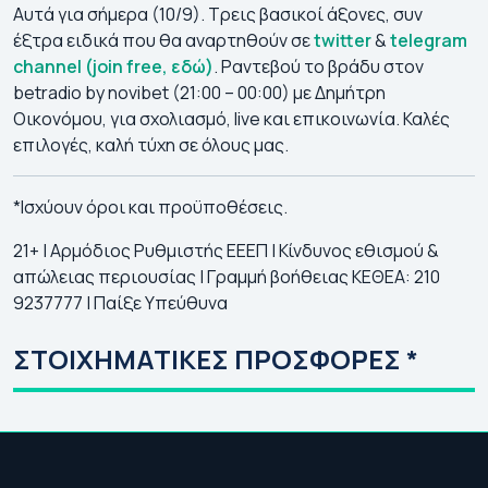
Αυτά για σήμερα (10/9). Τρεις βασικοί άξονες, συν
έξτρα ειδικά που θα αναρτηθούν σε
twitter
&
telegram
channel (join free, εδώ)
. Ραντεβού το βράδυ στον
betradio by novibet (21:00 – 00:00) με Δημήτρη
Οικονόμου, για σχολιασμό, live και επικοινωνία. Καλές
επιλογές, καλή τύχη σε όλους μας.
*Ισχύουν όροι και προϋποθέσεις.
21+ | Αρμόδιος Ρυθμιστής ΕΕΕΠ | Κίνδυνος εθισμού &
απώλειας περιουσίας | Γραμμή βοήθειας ΚΕΘΕΑ: 210
9237777 | Παίξε Υπεύθυνα
ΣΤΟΙΧΗΜΑΤΙΚΕΣ ΠΡΟΣΦΟΡΕΣ *