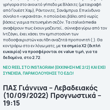
γρήγορα στο ανοικτό γήπεδο με Βλάσιτς (μεταγραφή
από Γουέστ Χαμ), Ράντονιτς, Σανάμπρια. Επικίνδυνο
σύνολο η «γκρανάτα», η οποία έχει βάλει από νωρίς
βάσεις για μια πετυχημένη σεζόν. Τα ιταλικά media
αναφέρουν πως έχουν μαζευτεί… σύννεφα γύρω από τον
Ιντζάγκι, έχει χάσει την εμπιστοσύνη των
ποδοσφαιριστών και ήδη αναζητά προπονητή (;). Θα
κοντράρω στο εν λόγω ματς, με
τα σημεία Χ2 (διπλή
ευκαιρία) να προσφέρονται σε value τιμή, για τα
δεδομένα, στο 2.72
.
ΝΕΟ REEL ΣΤΟ INSTAGRAM (ΕΚΚΙΝΗΣΗ ΜΕ 2/2) ΚΑΙ ΕΧΕΙ
ΣΥΝΕΧΕΙΑ, ΠΑΡΑΚΟΛΟΥΘΗΣΕ ΤΟ ΕΔΩ!
ΠΑΣ Γιάννινα – Λεβαδειακός
(10/09/2022) Προγνωστικά –
19:15