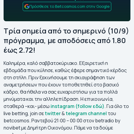
Πρόσθεσε το Betcosmos.com στην Google
Τρία σημεία από το σημερινό (10/9)
πρόγραμμα, με αποδόσεις από 1.80
έως 2.72!
Καλημέρα, καλό σαββατοκύριακο. Εξαιρετική η
εβδομάδα που κύλησε, καθώς έφερε σημαντικό κέρδος
στη στήλη. Πριν ξεκινήσουμε τη σκιαγράφηση των
αναμετρήσεων που έχουν τοποθετηθεί στο βασικό
κάδρο, θα ήθελα να σας ευχαριστήσω για τα πολλά
μηνύματα και την αλληλεπίδραση. Η επικοινωνία,
σταθερά –και- μέσω
instagram (follow εδώ)
. Για όλο το
live betting, join σε
twitter
&
telegram channel
του
betcosmos. Ραντεβού 21:00 – 00:00 στον betradio by
novibet με Δημήτρη Οικονόμου. Πάμε να τα δούμε