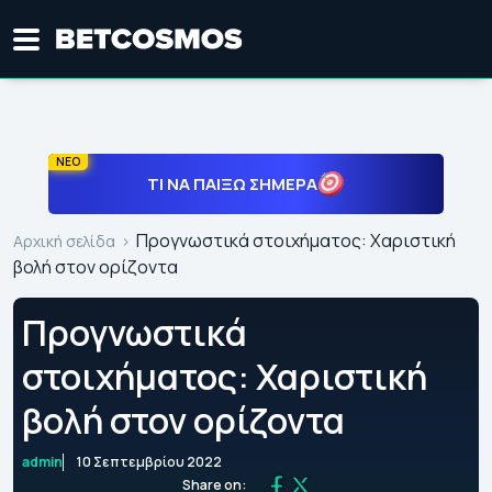
ΝΕΟ
ΤΙ ΝΑ ΠΑΊΞΩ ΣΉΜΕΡΑ
Προγνωστικά στοιχήματος: Χαριστική
Αρχική σελίδα
βολή στον ορίζοντα
Προγνωστικά
στοιχήματος: Χαριστική
βολή στον ορίζοντα
admin
10 Σεπτεμβρίου 2022
Share on: