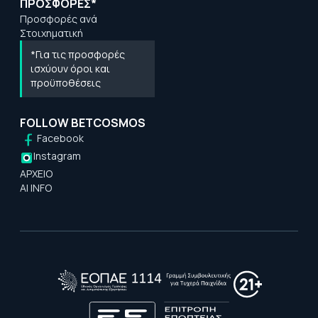
ΠΡΟΣΦΟΡΕΣ*
Προσφορές ανά
Στοιχηματική
*Για τις προσφορές
ισχύουν όροι και
προϋποθέσεις
FOLLOW BETCOSMOS
Facebook
Instagram
ΑΡΧΕΙΟ
AI INFO