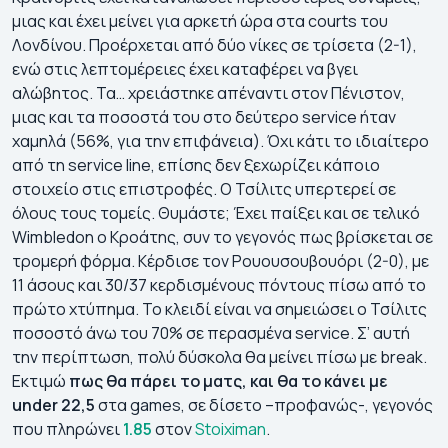
μιας και έχει μείνει για αρκετή ώρα στα courts του
Λονδίνου. Προέρχεται από δύο νίκες σε τρίσετα (2-1),
ενώ στις λεπτομέρειες έχει καταφέρει να βγει
αλώβητος. Τα… χρειάστηκε απέναντι στον Πένιστον,
μιας και τα ποσοστά του στο δεύτερο service ήταν
χαμηλά (56%, για την επιφάνεια). Όχι κάτι το ιδιαίτερο
από τη service line, επίσης δεν ξεχωρίζει κάποιο
στοιχείο στις επιστροφές. Ο Τσίλιτς υπερτερεί σε
όλους τους τομείς. Θυμάστε; Έχει παίξει και σε τελικό
Wimbledon ο Κροάτης, συν το γεγονός πως βρίσκεται σε
τρομερή φόρμα. Κέρδισε τον Ρουουσουβουόρι (2-0), με
11 άσους και 30/37 κερδισμένους πόντους πίσω από το
πρώτο χτύπημα. Το κλειδί είναι να σημειώσει ο Τσίλιτς
ποσοστό άνω του 70% σε περασμένα service. Σ’ αυτή
την περίπτωση, πολύ δύσκολα θα μείνει πίσω με break.
Εκτιμώ
πως θα πάρει το ματς, και θα το κάνει με
under 22,5
στα games, σε δίσετο –προφανώς-, γεγονός
που πληρώνει
1.85
στον
Stoiximan
.