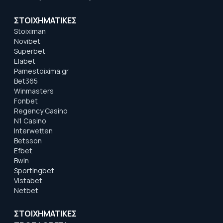
ΣΤΟΙΧΗΜΑΤΙΚΕΣ
Stoiximan
Novibet
Superbet
Elabet
Pamestoixima.gr
Bet365
Winmasters
Fonbet
Regency Casino
N1 Casino
Interwetten
Betsson
Efbet
Bwin
Sportingbet
Vistabet
Netbet
ΣΤΟΙΧΗΜΑΤΙΚΕΣ