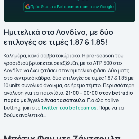
Πρόσθεσε το Betcosmos.com στην Google
Ημιτελικά στο Λονδίνο, με δύο
επιλογές σε τιμές 1.87 & 1.85!
Καλημέρα, καλό σαββατοκύριακο. Η pre-season του
γρασιδιού βρίσκεται σε εξέλιξη, με το ATP 500 στο
Λονδίνο να έχει φτάσει στην ημιτελική φάση. Δύο ματς
στο κεντρικό κάδρο, δύο επιλογές σε τιμές 1.87 & 1.85 με
10 units συνολικό άνοιγμα, σε ήρεμο τέμπο. Περισσότερη
ανάλυση για τα παιχνίδια,
21:00 – 00:00 στον betradio
παρέα με Άγγελο Αναστασόπουλο
. Για όλο το live
betting, join στο
twitter του betcosmos
. Πάμε να τα
δούμε αναλυτικά…
Μπότιχ Φαν ντε Ζάντσουλπ –