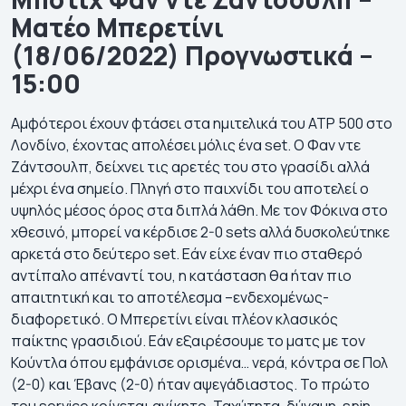
Ματέο Μπερετίνι
(18/06/2022) Προγνωστικά –
15:00
Αμφότεροι έχουν φτάσει στα ημιτελικά του ATP 500 στο
Λονδίνο, έχοντας απολέσει μόλις ένα set. Ο Φαν ντε
Ζάντσουλπ, δείχνει τις αρετές του στο γρασίδι αλλά
μέχρι ένα σημείο. Πληγή στο παιχνίδι του αποτελεί ο
υψηλός μέσος όρος στα διπλά λάθη. Με τον Φόκινα στο
χθεσινό, μπορεί να κέρδισε 2-0 sets αλλά δυσκολεύτηκε
αρκετά στο δεύτερο set. Εάν είχε έναν πιο σταθερό
αντίπαλο απέναντί του, η κατάσταση θα ήταν πιο
απαιτητική και το αποτέλεσμα –ενδεχομένως-
διαφορετικό. Ο Μπερετίνι είναι πλέον κλασικός
παίκτης γρασιδιού. Εάν εξαιρέσουμε το ματς με τον
Κούντλα όπου εμφάνισε ορισμένα… νερά, κόντρα σε Πολ
(2-0) και Έβανς (2-0) ήταν αψεγάδιαστος. Το πρώτο
του service κρίνεται ανίκητο. Ταχύτητα, δύναμη, spin.