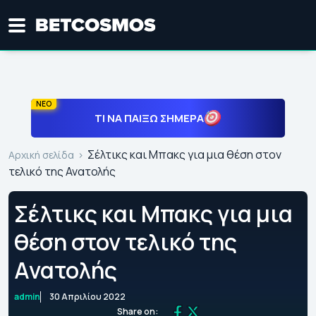
ΝΕΟ
ΤΙ ΝΑ ΠΑΊΞΩ ΣΉΜΕΡΑ
Σέλτικς και Μπακς για μια θέση στον
Αρχική σελίδα
τελικό της Ανατολής
Σέλτικς και Μπακς για μια
θέση στον τελικό της
Ανατολής
admin
30 Απριλίου 2022
Share on: