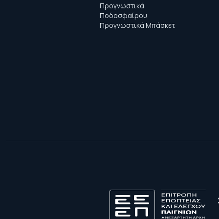
Προγνωστικά
Ποδοσφαίρου
Προγνωστικά Μπάσκετ