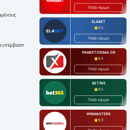
Παίξε νόμιμα
χωμένους
ELABET
9.5
Παίξε νόμιμα
ια υπέρβαση
PAMESTOIXIMA.GR
9.5
Παίξε νόμιμα
BET365
9.5
Παίξε νόμιμα
WINMASTERS
9.3