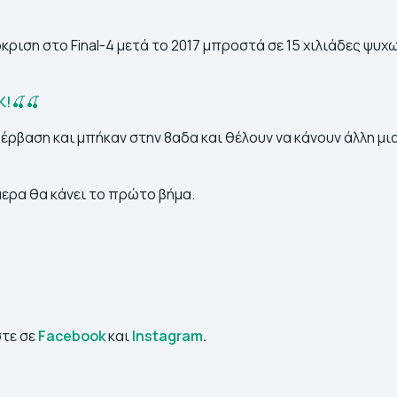
κριση στο Final-4 μετά το 2017 μπροστά σε 15 χιλιάδες ψυ
Κ!
🍒🍒
έρβαση και μπήκαν στην 8αδα και θέλουν να κάνουν άλλη μ
μερα θα κάνει το πρώτο βήμα.
στε σε
Facebook
και
Instagram
.