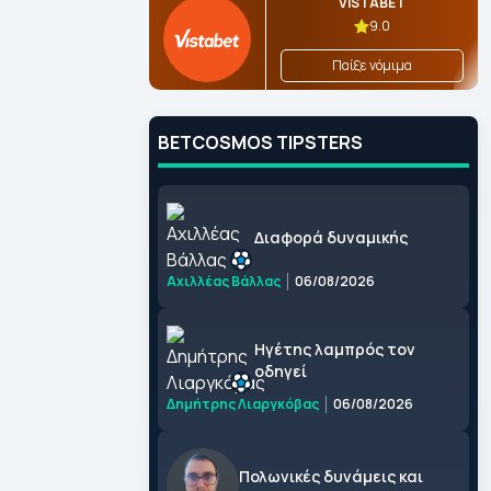
VISTABET
9.0
Παίξε νόμιμα
BETCOSMOS TIPSTERS
Διαφορά δυναμικής
Αχιλλέας Βάλλας
06/08/2026
Ηγέτης λαμπρός τον
οδηγεί
Δημήτρης Λιαργκόβας
06/08/2026
Πολωνικές δυνάμεις και