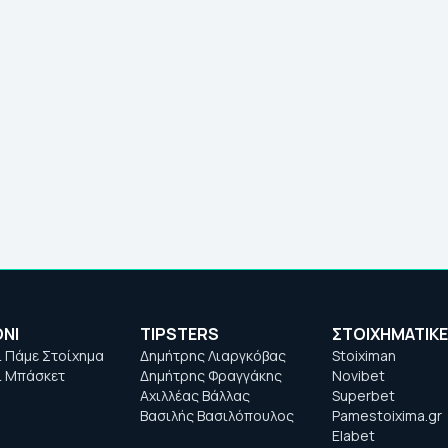
ΝΙ
TIPSTERS
ΣΤΟΙΧΗΜΑΤΙΚ
 Πάμε Στοίχημα
Δημήτρης Λιαργκόβας
Stoiximan
ι Μπάσκετ
Δημήτρης Φραγγάκης
Novibet
Αχιλλέας Βάλλας
Superbet
Βασιλής Βασιλόπουλος
Pamestoixima.gr
Elabet