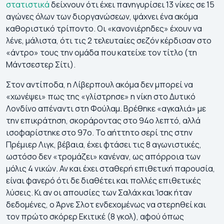
στατιστικά
δείχνουν ότι έχει πανηγυρίσει 13 νίκες σε 15
αγώνες όλων των διοργανώσεων, ψάχνει ένα ακόμα
καθοριστικό τρίποντο. Οι «κανονιέρηδες» έχουν να
λένε, μάλιστα, ότι τις 2 τελευταίες σεζόν κέρδισαν στο
«άντρο» τους την ομάδα που κατείχε τον τίτλο (τη
Μάντσεστερ Σίτι).
Στον αντίποδα, η Λίβερπουλ ακόμα δεν μπορεί να
«χωνέψει» πως της «γλίστρησε» η νίκη στο Δυτικό
Λονδίνο απέναντι στη Φούλαμ. Βρέθηκε «αγκαλιά» με
την επικράτηση, σκοράροντας στο 94ο λεπτό, αλλά
ισοφαρίστηκε στο 97ο. Το αήττητο σερί της στην
Πρέμιερ Λιγκ, βέβαια, έχει φτάσει τις 8 αγωνιστικές,
ωστόσο δεν «τρομάζει» κανέναν, ως απόρροια των
μόλις 4 νικών. Αν και έχει σταθερή επιθετική παρουσία,
είναι φανερό ότι δε διαθέτει και πολλές επιθετικές
λύσεις. Κι αν οι απουσίες των Σαλάχ και Ίσακ ήταν
δεδομένες, ο Άρνε Σλοτ ενδεχομένως να στερηθεί και
τον πρώτο σκόρερ Εκιτικέ (8 γκολ), αφού όπως