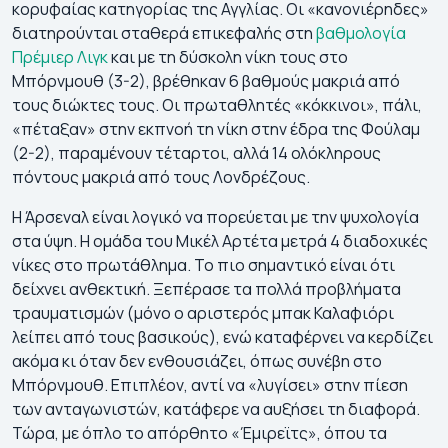
κορυφαίας κατηγορίας της Αγγλίας. Οι «κανονιέρηδες»
διατηρούνται σταθερά επικεφαλής στη
βαθμολογία
Πρέμιερ Λιγκ
και με τη δύσκολη νίκη τους στο
Μπόρνμουθ (3-2), βρέθηκαν 6 βαθμούς μακριά από
τους διώκτες τους. Οι πρωταθλητές «κόκκινοι», πάλι,
«πέταξαν» στην εκπνοή τη νίκη στην έδρα της Φούλαμ
(2-2), παραμένουν τέταρτοι, αλλά 14 ολόκληρους
πόντους μακριά από τους Λονδρέζους.
H Άρσεναλ είναι λογικό να πορεύεται με την ψυχολογία
στα ύψη. Η ομάδα του Μικέλ Αρτέτα μετρά 4 διαδοχικές
νίκες στο πρωτάθλημα. Το πιο σημαντικό είναι ότι
δείχνει ανθεκτική. Ξεπέρασε τα πολλά προβλήματα
τραυματισμών (μόνο ο αριστερός μπακ Καλαφιόρι
λείπει από τους βασικούς), ενώ καταφέρνει να κερδίζει
ακόμα κι όταν δεν ενθουσιάζει, όπως συνέβη στο
Μπόρνμουθ. Επιπλέον, αντί να «λυγίσει» στην πίεση
των ανταγωνιστών, κατάφερε να αυξήσει τη διαφορά.
Τώρα, με όπλο το απόρθητο «Έμιρεϊτς», όπου τα