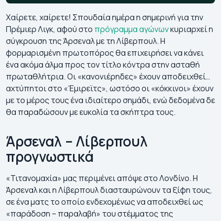
Χαίρετε, χαίρετε! Σπουδαία ημέρα η σημερινή για την
Πρέμιερ Λιγκ, αφού στο
πρόγραμμα αγώνων
κυριαρχεί η
σύγκρουση της Άρσεναλ με τη Λίβερπουλ. Η
φορμαρισμένη πρωτοπόρος θα επιχειρήσει να κάνει
ένα ακόμα άλμα προς τον τίτλο κόντρα στην ασταθή
πρωταθλήτρια. Οι «κανονιέρηδες» έχουν αποδειχθεί…
αχτύπητοι στο «Έμιρεϊτς», ωστόσο οι «κόκκινοι» έχουν
με το μέρος τους ένα ιδιαίτερο σημάδι, ενώ δεδομένα δε
θα παραδώσουν με ευκολία τα σκήπτρα τους.
Άρσεναλ – Λίβερπουλ
προγνωστικά
«Τιτανομαχία» μας περιμένει απόψε στο Λονδίνο. Η
Άρσεναλ και η Λίβερπουλ διασταυρώνουν τα ξίφη τους,
σε ένα ματς το οποίο ενδεχομένως να αποδειχθεί ως
«παράδοση – παραλαβή» του στέμματος της