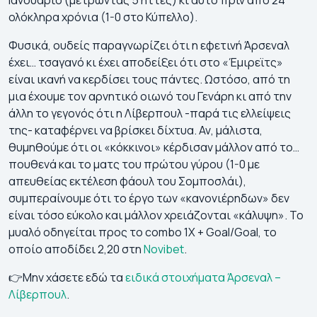
ολόκληρα χρόνια (1-0 στο Κύπελλο).
Φυσικά, ουδείς παραγνωρίζει ότι η εφετινή Άρσεναλ
έχει… τσαγανό κι έχει αποδείξει ότι στο «Έμιρεϊτς»
είναι ικανή να κερδίσει τους πάντες. Ωστόσο, από τη
μια έχουμε τον αρνητικό οιωνό του Γενάρη κι από την
άλλη το γεγονός ότι η Λίβερπουλ -παρά τις ελλείψεις
της- καταφέρνει να βρίσκει δίχτυα. Αν, μάλιστα,
θυμηθούμε ότι οι «κόκκινοι» κέρδισαν μάλλον από το…
πουθενά και το ματς του πρώτου γύρου (1-0 με
απευθείας εκτέλεση φάουλ του Σομποσλάι),
συμπεραίνουμε ότι το έργο των «κανονιέρηδων» δεν
είναι τόσο εύκολο και μάλλον χρειάζονται «κάλυψη». Το
μυαλό οδηγείται προς το combo 1Χ + Goal/Goal, το
οποίο αποδίδει 2,20 στη
Novibet
.
👉Μην χάσετε εδώ τα
ειδικά στοιχήματα Άρσεναλ –
Λίβερπουλ
.