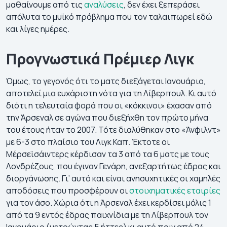
μαθαίνουμε από τις
αναλύσεις
, δεν έχει ξεπεράσει
απόλυτα το μυϊκό πρόβλημα που τον ταλαιπωρεί εδώ
και λίγες ημέρες.
Προγνωστικά Πρέμιερ Λιγκ
Όμως, το γεγονός ότι το ματς διεξάγεται Ιανουάριο,
αποτελεί μια ευχάριστη νότα για τη Λίβερπουλ. Κι αυτό
διότι η τελευταία φορά που οι «κόκκινοι» έχασαν από
την Άρσεναλ σε αγώνα που διεξήχθη τον πρώτο μήνα
του έτους ήταν το 2007. Τότε διαλύθηκαν στο «Άνφιλντ»
με 6-3 στο πλαίσιο του Λιγκ Καπ. Έκτοτε οι
Μέρσεϊσάιντερς κέρδισαν τα 3 από τα 6 ματς με τους
Λονδρέζους, που έγιναν Γενάρη, ανεξαρτήτως έδρας και
διοργάνωσης. Γι’ αυτό και είναι ανησυχητικές οι χαμηλές
αποδόσεις που προσφέρουν οι
στοιχηματικές εταιρίες
για τον άσο. Χώρια ότι η Άρσεναλ έχει κερδίσει μόλις 1
από τα 9 εντός έδρας παιχνίδια με τη Λίβερπουλ τον
Ιανουάριο (μετρώντας 5 ήττες) κι αυτό πριν από 24