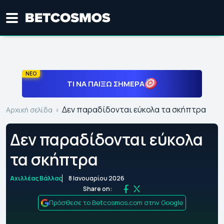
ΝΕΟ
ΤΙ ΝΑ ΠΑΊΞΩ ΣΉΜΕΡΑ
Δεν παραδίδονται εύκολα τα σκήπτρα
Αρχική σελίδα
Δεν παραδίδονται εύκολα
τα σκήπτρα
Αχιλλέας Βάλλας
8 Ιανουαρίου 2026
Share on:
Πρόσθεσε το Betcosmos.com στην Google