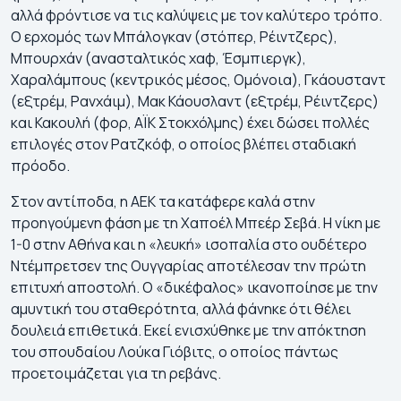
αλλά φρόντισε να τις καλύψεις με τον καλύτερο τρόπο.
Ο ερχομός των Μπάλογκαν (στόπερ, Ρέιντζερς),
Μπουρχάν (ανασταλτικός χαφ, Έσμπιεργκ),
Χαραλάμπους (κεντρικός μέσος, Ομόνοια), Γκάουσταντ
(εξτρέμ, Ρανχάιμ), Μακ Κάουσλαντ (εξτρέμ, Ρέιντζερς)
και Κακουλή (φορ, ΑΪΚ Στοκχόλμης) έχει δώσει πολλές
επιλογές στον Ρατζκόφ, ο οποίος βλέπει σταδιακή
πρόοδο.
Στον αντίποδα, η ΑΕΚ τα κατάφερε καλά στην
προηγούμενη φάση με τη Χαποέλ Μπεέρ Σεβά. Η νίκη με
1-0 στην Αθήνα και η «λευκή» ισοπαλία στο ουδέτερο
Ντέμπρετσεν της Ουγγαρίας αποτέλεσαν την πρώτη
επιτυχή αποστολή. Ο «δικέφαλος» ικανοποίησε με την
αμυντική του σταθερότητα, αλλά φάνηκε ότι θέλει
δουλειά επιθετικά. Εκεί ενισχύθηκε με την απόκτηση
του σπουδαίου Λούκα Γιόβιτς, ο οποίος πάντως
προετοιμάζεται για τη ρεβάνς.