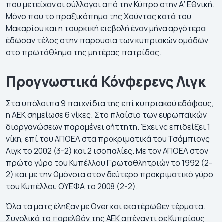
που μετείχαν οι σύλλογοι από την Κύπρο στην Α’ Εθνική.
Μόνο που το πραξικόπημα της Χούντας κατά του
Μακαρίου και η τουρκική εισβολή έναν μήνα αργότερα
έδωσαν τέλος στην παρουσία των κυπριακών ομάδων
στο πρωτάθλημα της μητέρας πατρίδας.
Προγνωστικά Κόνφερενς Λιγκ
Στα υπόλοιπα 9 παιχνίδια της επί κυπριακού εδάφους,
η ΑΕΚ σημείωσε 6 νίκες. Στο πλαίσιο των ευρωπαϊκών
διοργανώσεων παραμένει αήττητη. Έχει να επιδείξει 1
νίκη, επί του ΑΠΟΕΛ στα προκριματικά του Τσάμπιονς
Λιγκ το 2002 (3-2) και 2 ισοπαλίες. Με τον ΑΠΟΕΛ στον
πρώτο γύρο του Κυπέλλου Πρωταθλητριών το 1992 (2-
2) και με την Ομόνοια στον δεύτερο προκριματικό γύρο
του Κυπέλλου ΟΥΕΦΑ το 2008 (2-2).
Όλα τα ματς έληξαν με Over και εκατέρωθεν τέρματα.
Συνολικά το παρελθόν της ΑΕΚ απέναντι σε Κυπρίους