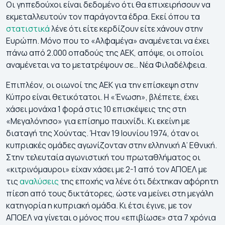
Οι γηπεδούχοι είναι δεδομένο ότι θα επιχειρήσουν να
εκμεταλλευτούν τον παράγοντα έδρα. Εκεί όπου τα
στατιστικά
λένε ότι είτε κερδίζουν είτε χάνουν στην
Ευρώπη. Μόνο που το «Αλφαμέγα» αναμένεται να έχει
πάνω από 2.000 οπαδούς της ΑΕΚ, απόψε, οι οποίοι
αναμένεται να το μετατρέψουν σε… Νέα Φιλαδέλφεια.
Επιπλέον, οι οιωνοί της ΑΕΚ για την επίσκεψη στην
Κύπρο είναι θετικότατοι. Η «Ένωση», βλέπετε, έχει
χάσει μονάχα 1 φορά στις 10 επισκέψεις της στη
«Μεγαλόνησο» για επίσημο παιχνίδι. Kι εκείνη με
διαταγή της Χούντας. Ήταν 19 Ιουνίου 1974, όταν οι
κυπριακές ομάδες αγωνίζονταν στην ελληνική Α’ Εθνική.
Στην τελευταία αγωνιστική του πρωταθλήματος οι
«κιτρινόμαυροι» είχαν χάσει με 2-1 από τον ΑΠΟΕΛ με
τις
αναλύσεις
της εποχής να λένε ότι δέχτηκαν αφόρητη
πίεση από τους δικτάτορες, ώστε να μείνει στη μεγάλη
κατηγορία η κυπριακή ομάδα. Κι έτσι έγινε, με τoν
ΑΠΟΕΛ να γίνεται ο μόνος που «επιβίωσε» στα 7 χρόνια