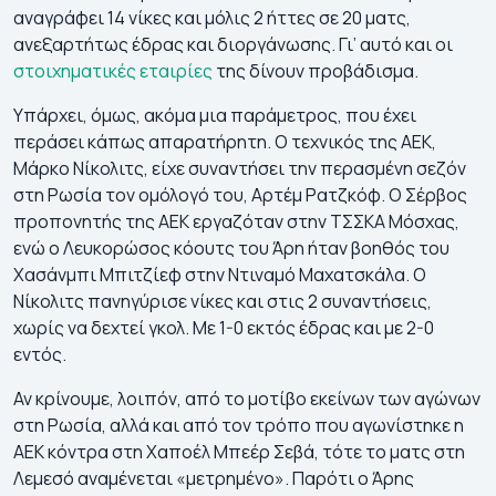
αναγράφει 14 νίκες και μόλις 2 ήττες σε 20 ματς,
ανεξαρτήτως έδρας και διοργάνωσης. Γι’ αυτό και οι
στοιχηματικές εταιρίες
της δίνουν προβάδισμα.
Υπάρχει, όμως, ακόμα μια παράμετρος, που έχει
περάσει κάπως απαρατήρητη. Ο τεχνικός της ΑΕΚ,
Μάρκο Νίκολιτς, είχε συναντήσει την περασμένη σεζόν
στη Ρωσία τον ομόλογό του, Αρτέμ Ρατζκόφ. Ο Σέρβος
προπονητής της ΑΕΚ εργαζόταν στην ΤΣΣΚΑ Μόσχας,
ενώ ο Λευκορώσος κόουτς του Άρη ήταν βοηθός του
Χασάνμπι Μπιτζίεφ στην Ντιναμό Μαχατσκάλα. Ο
Νίκολιτς πανηγύρισε νίκες και στις 2 συναντήσεις,
χωρίς να δεχτεί γκολ. Με 1-0 εκτός έδρας και με 2-0
εντός.
Αν κρίνουμε, λοιπόν, από το μοτίβο εκείνων των αγώνων
στη Ρωσία, αλλά και από τον τρόπο που αγωνίστηκε η
ΑΕΚ κόντρα στη Χαποέλ Μπεέρ Σεβά, τότε το ματς στη
Λεμεσό αναμένεται «μετρημένο». Παρότι ο Άρης