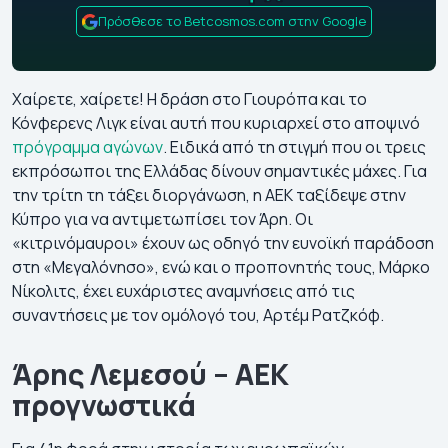
Πρόσθεσε το Betcosmos.com στην Google
Χαίρετε, χαίρετε! Η δράση στο Γιουρόπα και το
Κόνφερενς Λιγκ είναι αυτή που κυριαρχεί στο αποψινό
πρόγραμμα αγώνων
. Ειδικά από τη στιγμή που οι τρεις
εκπρόσωποι της Ελλάδας δίνουν σημαντικές μάχες. Για
την τρίτη τη τάξει διοργάνωση, η ΑΕΚ ταξίδεψε στην
Κύπρο για να αντιμετωπίσει τον Άρη. Οι
«κιτρινόμαυροι» έχουν ως οδηγό την ευνοϊκή παράδοση
στη «Μεγαλόνησο», ενώ και ο προπονητής τους, Μάρκο
Νίκολιτς, έχει ευχάριστες αναμνήσεις από τις
συναντήσεις με τον ομόλογό του, Αρτέμ Ρατζκόφ.
Άρης Λεμεσού – ΑΕΚ
προγνωστικά