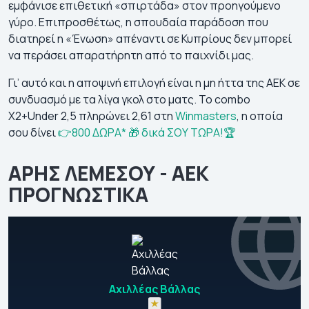
εμφάνισε επιθετική «σπιρτάδα» στον προηγούμενο
γύρο. Επιπροσθέτως, η σπουδαία παράδοση που
διατηρεί η «Ένωση» απέναντι σε Κυπρίους δεν μπορεί
να περάσει απαρατήρητη από το παιχνίδι μας.
Γι’ αυτό και η αποψινή επιλογή είναι η μη ήττα της ΑΕΚ σε
συνδυασμό με τα λίγα γκολ στο ματς. Το combo
X2+Under 2,5 πληρώνει 2,61 στη
Winmasters
, η οποία
σου δίνει
👉800 ΔΩΡΑ* 🎁 δικά ΣΟΥ ΤΩΡΑ!🏆
ΑΡΗΣ ΛΕΜΕΣΟΥ - ΑΕΚ
ΠΡΟΓΝΩΣΤΙΚΑ
Αχιλλέας Βάλλας