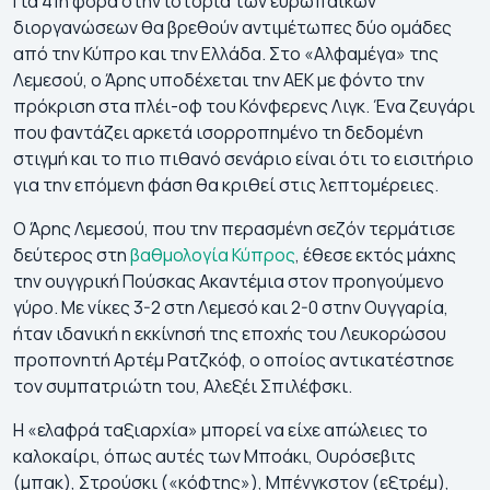
Για 41η φορά στην ιστορία των ευρωπαϊκών
διοργανώσεων θα βρεθούν αντιμέτωπες δύο ομάδες
από την Κύπρο και την Ελλάδα. Στο «Αλφαμέγα» της
Λεμεσού, ο Άρης υποδέχεται την ΑΕΚ με φόντο την
πρόκριση στα πλέι-οφ του Κόνφερενς Λιγκ. Ένα ζευγάρι
που φαντάζει αρκετά ισορροπημένο τη δεδομένη
στιγμή και το πιο πιθανό σενάριο είναι ότι το εισιτήριο
για την επόμενη φάση θα κριθεί στις λεπτομέρειες.
Ο Άρης Λεμεσού, που την περασμένη σεζόν τερμάτισε
δεύτερος στη
βαθμολογία Κύπρος
, έθεσε εκτός μάχης
την ουγγρική Πούσκας Ακαντέμια στον προηγούμενο
γύρο. Με νίκες 3-2 στη Λεμεσό και 2-0 στην Ουγγαρία,
ήταν ιδανική η εκκίνησή της εποχής του Λευκορώσου
προπονητή Αρτέμ Ρατζκόφ, ο οποίος αντικατέστησε
τον συμπατριώτη του, Αλεξέι Σπιλέφσκι.
H «ελαφρά ταξιαρχία» μπορεί να είχε απώλειες το
καλοκαίρι, όπως αυτές των Μποάκι, Ουρόσεβιτς
(μπακ), Στρούσκι («κόφτης»), Μπένγκστον (εξτρέμ),