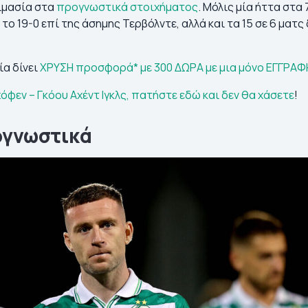
ιμασία στα
προγνωστικά στοιχήματος
. Μόλις μία ήττα στα 
 19-0 επί της άσημης Τερβόλντε, αλλά και τα 15 σε 6 ματς δ
ία δίνει
ΧΡΥΣΗ προσφορά* με 300 ΔΩΡΑ με μια μόνο ΕΓΓΡΑΦ
όφεν – Γκόου Αχέντ Ιγκλς, πατήστε εδώ και δεν θα χάσετε
!
ογνωστικά