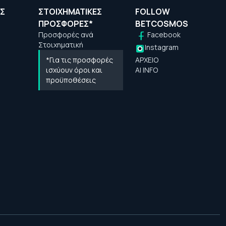
ΕΣ
ΣΤΟΙΧΗΜΑΤΙΚΕΣ
FOLLOW
ΠΡΟΣΦΟΡΕΣ*
BETCOSMOS
Προσφορές ανά
Facebook
Στοιχηματική
Instagram
*Για τις προσφορές
ΑΡΧΕΙΟ
ισχύουν όροι και
AI INFO
προϋποθέσεις