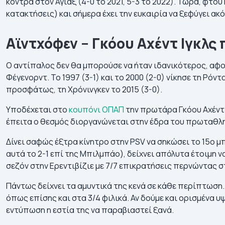
κόντρα στον Άγιαξ (4-0 το 2021, 5-3 το 2022). Τώρα, φτου
κατακτήσεις) και σήμερα έχει την ευκαιρία να ξεφύγει ακ
Αϊντχόφεν – Γκόου Αχέντ Ιγκλς
Ο αντίπαλος δεν θα μπορούσε να ήταν ιδανικότερος, αφού
Φέγενορντ. Το 1997 (3-1) και το 2000 (2-0) νίκησε τη Ρόντα
προσφάτως, τη Χρόνινγκεν το 2015 (3-0).
Υποδέχεται στο
κουπόνι ΟΠΑΠ
την πρωτάρα Γκόου Αχέντ Ι
έπειτα ο θεσμός διοργανώνεται στην έδρα του πρωταθλ
Δίνει σαφώς έξτρα κίνητρο στην PSV να σηκώσει το 15ο μπ
αυτά το 2-1 επί της Μπιλμπάο), δείχνει απόλυτα έτοιμη 
σεζόν στην Ερεντιβίζιε με 7/7 επικρατήσεις περνώντας σ
Πάντως δείχνει τα αμυντικά της κενά σε κάθε περίπτωση
όπως επίσης και στα 3/4 φιλικά. Αν δούμε και ορισμένα υ
εντύπωση η εστία της να παραβιαστεί ξανά.