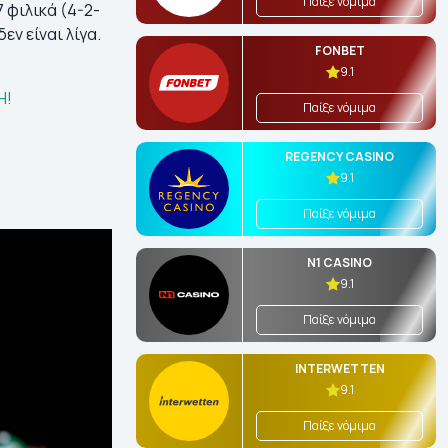
Παίξε νόμιμα
7 φιλικά (4-2-
εν είναι λίγα.
FONBET
9.1
Η!
Παίξε νόμιμα
REGENCY CASINO
9.1
Παίξε νόμιμα
N1 CASINO
9.1
Παίξε νόμιμα
INTERWETTEN
9.1
Παίξε νόμιμα