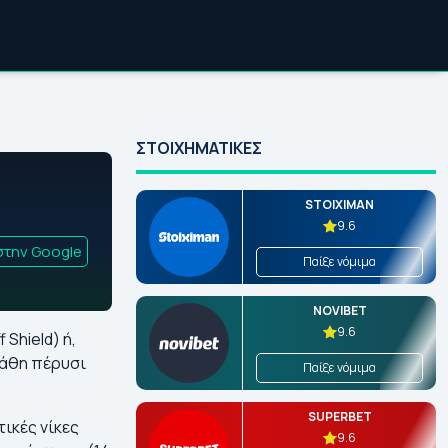
ΣΤΟΙΧΗΜΑΤΙΚΕΣ
STOIXIMAN
9.6
την Google
Παίξε νόμιμα
NOVIBET
9.6
Shield) ή,
λάθη πέρυσι
Παίξε νόμιμα
SUPERBET
τικές νίκες
9.6