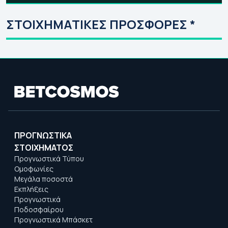
ΣΤΟΙΧΗΜΑΤΙΚΕΣ ΠΡΟΣΦΟΡΕΣ *
ΠΡΟΓΝΩΣΤΙΚΑ
ΣΤΟΙΧΗΜΑΤΟΣ
Προγνωστικά Τύπου
Ομοφωνίες
Μεγάλα ποσοστά
Εκπλήξεις
Προγνωστικά
Ποδοσφαίρου
Προγνωστικά Μπάσκετ