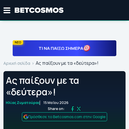
ΝΕΟ
ΤΙ ΝΑ ΠΑΊΞΩ ΣΉΜΕΡΑ
Ας παίξουν με τα «δεύτερα»!
Αρχική σελίδα
Ας παίξουν με τα
«δεύτερα»!
Ηλίας Ζυματούρας
15 Μαΐου 2026
Share on:
Πρόσθεσε το Betcosmos.com στην Google