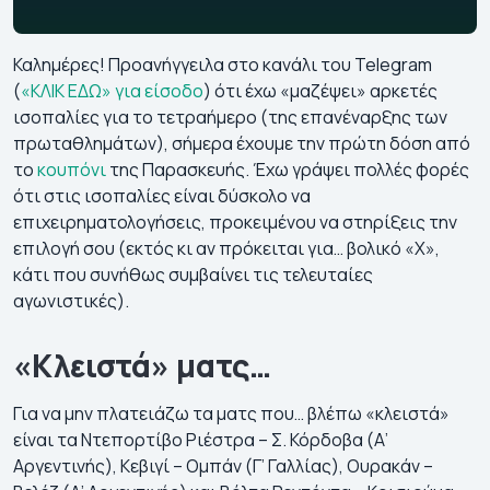
Καλημέρες! Προανήγγειλα στο κανάλι του Telegram
(
«ΚΛΙΚ ΕΔΩ» για είσοδο
) ότι έχω «μαζέψει» αρκετές
ισοπαλίες για το τετραήμερο (της επανέναρξης των
πρωταθλημάτων), σήμερα έχουμε την πρώτη δόση από
το
κουπόνι
της Παρασκευής. Έχω γράψει πολλές φορές
ότι στις ισοπαλίες είναι δύσκολο να
επιχειρηματολογήσεις, προκειμένου να στηρίξεις την
επιλογή σου (εκτός κι αν πρόκειται για… βολικό «Χ»,
κάτι που συνήθως συμβαίνει τις τελευταίες
αγωνιστικές).
«Κλειστά» ματς…
Για να μην πλατειάζω τα ματς που… βλέπω «κλειστά»
είναι τα Ντεπορτίβο Ριέστρα – Σ. Κόρδοβα (Α’
Αργεντινής), Κεβιγί – Ομπάν (Γ’ Γαλλίας), Ουρακάν –