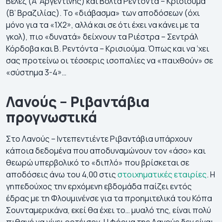
Βελέζ (Α’ Αργεντινής) και Βόλτα Ρεντόντα – Κρισιούμα
(Β’ Βραζιλίας). Το «διάβασμα» των αποδόσεων (όχι
μόνο για τα «1Χ2», αλλά και σε ότι έχει να κάνει με τα
γκολ), πιο «δυνατά» δείχνουν τα Ριέστρα – Σεντράλ
Κόρδοβα και Β. Ρεντόντα – Κρισιούμα. Όπως και να ‘χει
σας προτείνω οι τέσσερις ισοπαλίες να «παιχθούν» σε
«σύστημα 3-4»…
Λανούς – Ριβαντάβια
προγνωστικά
Στο Λανούς – Ιντεπεντιέντε Ριβαντάβια υπάρχουν
κάποια δεδομένα που αποδυναμώνουν τον «άσο» και
θεωρώ υπερβολικό το «διπλό» που βρίσκεται σε
αποδόσεις άνω του 4,00 στις
στοιχηματικές εταιρίες
. Η
γηπεδούχος την ερχόμενη εβδομάδα παίζει εντός
έδρας με τη Φλουμινένσε για τα προημιτελικά του Κόπα
Σουνταμερικάνα, εκεί θα έχει το… μυαλό της, είναι πολύ
πιθανό να γίνει ροτέισον. Η φόρμα της Λανούς δεν είναι