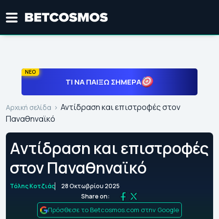
ΝΕΟ
ΤΙ ΝΑ ΠΑΊΞΩ ΣΉΜΕΡΑ
Αντίδραση και επιστροφές στον
Αρχική σελίδα
Παναθηναϊκό
Αντίδραση και επιστροφές
στον Παναθηναϊκό
Τόλης Κοτζιάς
28 Οκτωβρίου 2025
Share on:
Πρόσθεσε το Betcosmos.com στην Google