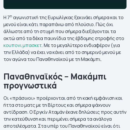
η
Η 7
αγωνιστική της Ευρωλίγκας ξεκινάει σήμερα και το
μενού είναι κάτι παραπάνω από πλούσιο. Πώς όχι
άλλωστε από τη στιγμή που σήμερα διεξάγονται τα
οκτώ από τα δέκα παιχνίδια της έβδομης στροφής στο
κουπονι μπασκετ
. Με το μεγαλύτερο ενδιαφέρον (για
την Ελλάδα) να έχει να κάνει από το σημερινό μενού με
τον αγώνα του Παναθηναϊκού με τη Μακάμπι.
Παναθηναϊκός – Μακάμπι
προγνωστικά
Οι «πράσινοι» προέρχονται από τη κακή εμφάνιση και
ήττα στο ματς με τη Βίρτους και σήμερα ψάχνουν
αντίδραση. Ο Εργκίν Αταμάν έκανε δηλώσεις προς αυτήν
την κατεύθυνση και περιμένει σήμερα τα ανάλογα
αποτελέσματα. Στα υπέρ του Παναθηναϊκού είναι ότι