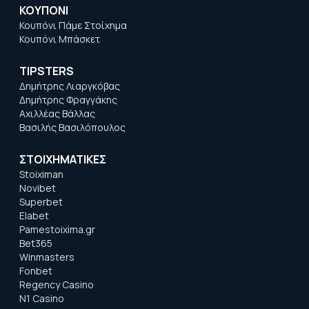
ΚΟΥΠΟΝΙ
Κουπόνι Πάμε Στοίχημα
Κουπόνι Μπάσκετ
TIPSTERS
Δημήτρης Λιαργκόβας
Δημήτρης Φραγγάκης
Αχιλλέας Βάλλας
Βασιλής Βασιλόπουλος
ΣΤΟΙΧΗΜΑΤΙΚΕΣ
Stoiximan
Novibet
Superbet
Elabet
Pamestoixima.gr
Bet365
Winmasters
Fonbet
Regency Casino
N1 Casino