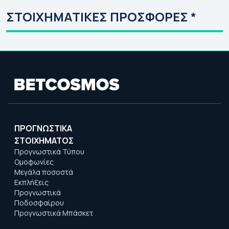
ΣΤΟΙΧΗΜΑΤΙΚΕΣ ΠΡΟΣΦΟΡΕΣ *
ΠΡΟΓΝΩΣΤΙΚΑ
ΣΤΟΙΧΗΜΑΤΟΣ
Προγνωστικά Τύπου
Ομοφωνίες
Μεγάλα ποσοστά
Εκπλήξεις
Προγνωστικά
Ποδοσφαίρου
Προγνωστικά Μπάσκετ