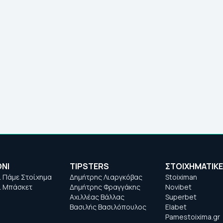
ΝΙ
TIPSTERS
ΣΤΟΙΧΗΜΑΤΙΚ
 Πάμε Στοίχημα
Δημήτρης Λιαργκόβας
Stoiximan
ι Μπάσκετ
Δημήτρης Φραγγάκης
Novibet
Αχιλλέας Βάλλας
Superbet
Βασιλής Βασιλόπουλος
Elabet
Pamestoixima.gr