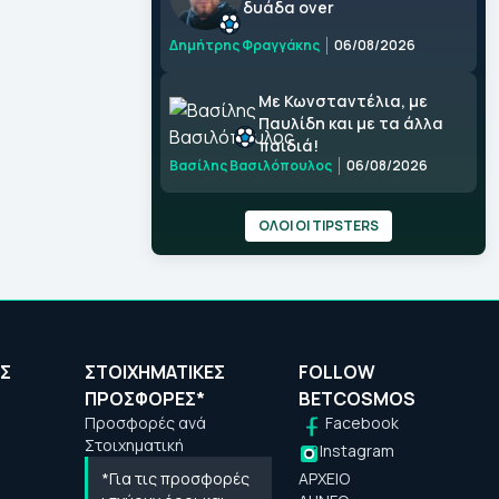
δυάδα over
Δημήτρης Φραγγάκης
06/08/2026
Με Κωνσταντέλια, με
Παυλίδη και με τα άλλα
παιδιά!
Βασίλης Βασιλόπουλος
06/08/2026
ΟΛΟΙ ΟΙ TIPSTERS
ΕΣ
ΣΤΟΙΧΗΜΑΤΙΚΕΣ
FOLLOW
ΠΡΟΣΦΟΡΕΣ*
BETCOSMOS
Προσφορές ανά
Facebook
Στοιχηματική
Instagram
*Για τις προσφορές
ΑΡΧΕΙΟ