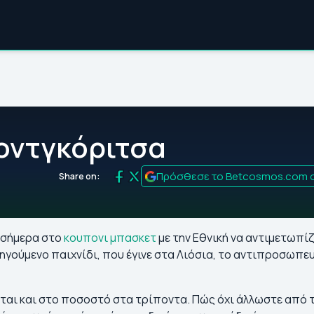
Ποντγκόριτσα
Πρόσθεσε το Betcosmos.com σ
Share on:
 σήμερα στο
κουπονι μπασκετ
με την Εθνική να αντιμετωπίζ
γούμενο παιχνίδι, που έγινε στα Λιόσια, το αντιπροσωπε
εται και στο ποσοστό στα τρίποντα. Πώς όχι άλλωστε από τ