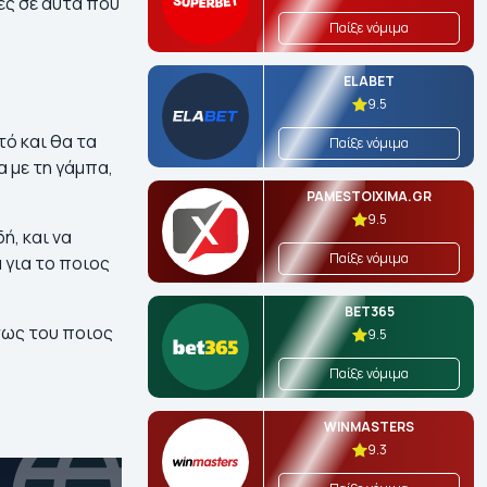
ές σε αυτά που
Παίξε νόμιμα
ELABET
9.5
τό και θα τα
Παίξε νόμιμα
α με τη γάμπα,
PAMESTOIXIMA.GR
9.5
ή, και να
Παίξε νόμιμα
ά για το ποιος
BET365
έτως του ποιος
9.5
Παίξε νόμιμα
WINMASTERS
9.3