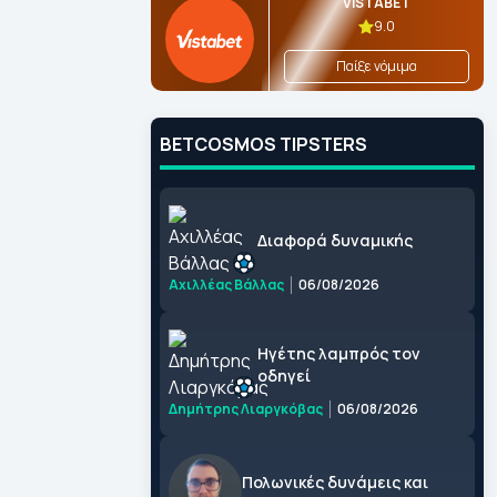
VISTABET
9.0
Παίξε νόμιμα
BETCOSMOS TIPSTERS
Διαφορά δυναμικής
Αχιλλέας Βάλλας
06/08/2026
Ηγέτης λαμπρός τον
οδηγεί
Δημήτρης Λιαργκόβας
06/08/2026
Πολωνικές δυνάμεις και