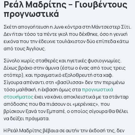
Ρεάλ Μαδρίτης – Γιουβέντους
προγνωστικά
Σκέτη απογοήτευση η Juve κόντρα στη Μάντσεστερ Σίτι.
Δεν ήταν τόσο τα πέντε γκολ που δέχθηκε, όσο η γενική
εικόνα που την έδειχνε τουλάχιστον δύο επίπεδα κάτω
από τους Άγγλους.
Σύνολο χωρίς σταθερές και ηγετικές φυσιογνωμίες.
Δίχως βράχο στην άμυνα (έστω ο ένας από τους τρεις
στόπερ), και πραγματικό εξολοθρευτή στα χαφ.
Σίγουρα απέναντι στη «βασίλισσα» δεν την περιμένω
τόσο μαλθακή, η έκβαση όμως στα
προγνωστικά
στοιχήματος
έχει να κάνει αποκλειστικά με τα στάνταρ
απόδοσης που θα πιάσουν οι «μερένχες», που
βρίσκουν ξανά τον Εμπαπέ, ο οποίος σίγουρα θα θέλει
να δείξει πράγματα.
Η Ρεάλ Μαδρίτης βέβαια σε αυτήν την έκδοσή της, δεν