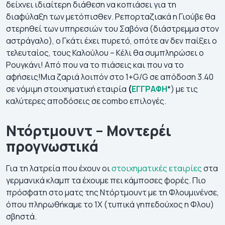
δείχνει ιδιαίτερη διάθεση να κοπιάσει για τη
διαφύλαξη των μετόπισθεν. Ρεπορταζιακά η Γιούβε θα
στερηθεί των υπηρεσιών του Σαβόνα (διάστρεμμα στον
αστράγαλο), ο Γκάτι έχει πυρετό, οπότε αν δεν παίξει ο
τελευταίος, τους Καλούλου – Κέλι θα συμπληρώσει ο
Ρουγκάνι! Από που να το πιάσεις και που να το
αφήσεις!Μια ζαριά λοιπόν στο 1+G/G σε απόδοση 3.40
σε νόμιμη στοιχηματική εταιρία
(
ΕΓΓΡΑΦΗ
*) με τις
καλύτερες αποδόσεις σε combo επιλογές.
Ντόρτμουντ – Μοντερέι
προγνωστικά
Για τη λατρεία που έχουν οι
στοιχηματικές εταιρίες
στα
γερμανικά κλαμπ τα έχουμε πει κάμποσες φορές. Πιο
πρόσφατη στο ματς της Ντόρτμουντ με τη Φλουμινένσε,
όπου πληρωθήκαμε το 1Χ (τυπικά γηπεδούχος η Φλου)
σβηστά.