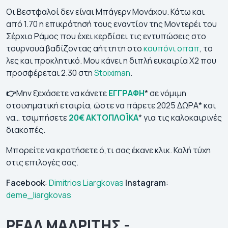
Οι Βεστφαλοί δεν είναι Μπάγερν Μονάχου. Κάτω και
από 1.70 η επικράτησή τους εναντίον της Μοντερέι του
Σέρχιο Ράμος που έχει κερδίσει τις εντυπώσεις στο
τουρνουά βαδίζοντας αήττητη στο
κουπόνι οπαπ
, το
λες και προκλητικό. Μου κάνει η διπλή ευκαιρία Χ2 που
προσφέρεται 2.30 στη
Stoiximan
.
👉
Μην ξεχάσετε να κάνετε
ΕΓΓΡΑΦΗ
* σε νόμιμη
στοιχηματική εταιρία, ώστε να πάρετε 2025 ΔΩΡΑ* και
να… τσιμπήσετε
20€ ΑΚΤΟΠΛΟΪΚΑ
* για τις καλοκαιρινές
διακοπές.
Μπορείτε να κρατήσετε ό,τι σας έκανε κλικ. Καλή τύχη
στις επιλογές σας.
Facebook
:
Dimitrios Liargkovas
Instagram
:
deme_liargkovas
ΡΕΑΛ ΜΑΔΡΙΤΗΣ -