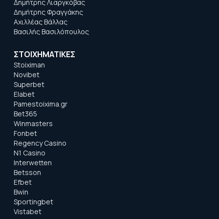
Δημήτρης Λιαργκόβας
Δημήτρης Φραγγάκης
Αχιλλέας Βάλλας
Βασιλής Βασιλόπουλος
ΣΤΟΙΧΗΜΑΤΙΚΕΣ
Stoiximan
Novibet
Superbet
Elabet
Pamestoixima.gr
Bet365
Winmasters
Fonbet
Regency Casino
N1 Casino
Interwetten
Betsson
Efbet
Bwin
Sportingbet
Vistabet