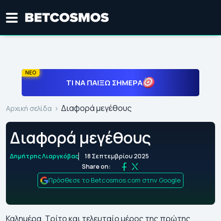
ΝΕΟ
ΤΙ ΝΑ ΠΑΊΞΩ ΣΉΜΕΡΑ
Διαφορά μεγέθους
Αρχική σελίδα
Διαφορά μεγέθους
Δημήτρης Λιαργκόβας
18 Σεπτεμβρίου 2025
Share on:
Πρόσθεσε το Betcosmos.com στην Google
Καλημέρα. Τρίτο και τελευταίο μέρος της πρώτης