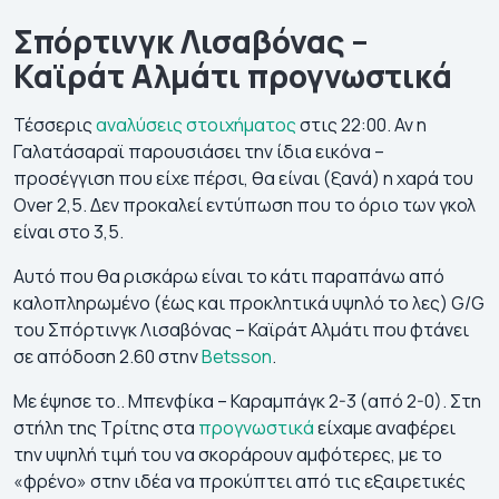
Σπόρτινγκ Λισαβόνας –
Καϊράτ Αλμάτι προγνωστικά
Τέσσερις
αναλύσεις στοιχήματος
στις 22:00. Αν η
Γαλατάσαραϊ παρουσιάσει την ίδια εικόνα –
προσέγγιση που είχε πέρσι, θα είναι (ξανά) η χαρά του
Over 2,5. Δεν προκαλεί εντύπωση που το όριο των γκολ
είναι στο 3,5.
Αυτό που θα ρισκάρω είναι το κάτι παραπάνω από
καλοπληρωμένο (έως και προκλητικά υψηλό το λες) G/G
του Σπόρτινγκ Λισαβόνας – Καϊράτ Αλμάτι που φτάνει
σε απόδοση 2.60 στην
Betsson
.
Με έψησε το.. Μπενφίκα – Καραμπάγκ 2-3 (από 2-0). Στη
στήλη της Τρίτης στα
προγνωστικά
είχαμε αναφέρει
την υψηλή τιμή του να σκοράρουν αμφότερες, με το
«φρένο» στην ιδέα να προκύπτει από τις εξαιρετικές