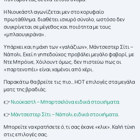
Η Νιουκάστλ αγωνίζεται μεν στο κορυφαίο
πρωτάθλημα, διαθέτει ισχυρό σύνολο, ωστόσο δεν
συγκρίνεται σε μέγεθος και ποιότητα με τους
«μπλαουγκράνα».
Υπάρχει και η μάχη των «γαλάζιων», Μάντσεστερ Σίτι –
Νάπολι. Εκεί η γηπεδούχος προβάλει μεγάλο φαβορί, με
Ντε Μπρόινε, Χόιλουντ όμως, δεν πιστεύω πως οι
«παρτενοπέι» είναι χαμένοι από χέρι.
Παρακάτω θα βρείτε τις πιο… HOT επιλογές στα μεγάλα
ματς της βραδιάς.
👉
Νιούκαστλ – Μπαρτσελόνα ειδικά στοιχήματα
.
👉
Μάντσεστερ Σίτι – Νάπολι ειδικά στοιχήματα
.
Μπορείτε να κρατήσετε ό,τι σας έκανε «κλικ». Καλή τύχη
στις επιλογές σας.