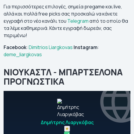
Για περισσότερες επιλογές, σημεία pregame και live,
αλλά και πολλά free picks σας προσκαλώ να κάνετε
εγγραφή στο νέο κανάλι του
Telegram
από το οποίο θα
τα λέμε καθημερινά. Κάντε εγγραφή δωρεάν, σας
περιμένω!
Facebook
:
Dimitrios Liargkovas
Instagram
:
deme_liargkovas
ΝΙΟΥΚΑΣΤΛ - ΜΠΑΡΤΣΕΛΟΝΑ
ΠΡΟΓΝΩΣΤΙΚΑ
Δημήτρης Λιαργκόβας