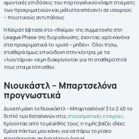
αμυντικές επιδόσεις του πορτογαλικού κλαμπ στα ματς
των προκριματικών και μάλιστα απέναντι σε ισχυρούς
– ποιοτικούς αντιπάλους.
Η Καϊράτ έφτασε στο «θαύμα» της συμμετοχής στη
League Phase της διοργάνωσης, έχοντας ιερό κανόνα
στα προκριματικά το «μισό – μηδέν». Όλοι πίσω,
σταθερά όμως επικίνδυνη στην κόντρα, με τα
«λιοντάρια» να μη διακρίνονται για τη σταθερότητά
τους στα μετόπισθεν.
Νιουκάστλ – Μπαρτσελόνα
προγνωστικά
Δυνατή μάχη το Νιουκάστλ – Μπαρτσελόνα! Στο 2.40 το
διπλό των Καταλανών στις
στοιχηματικές εταιρίες
.
Κρίνοντας από το μέγεθός τους, η τιμής βάζει ιδέες.
Εμένα πάντως μου κάνει για να πάρω το ρίσκο
ποντάροντας σε ένα τέτοιο όνομα.