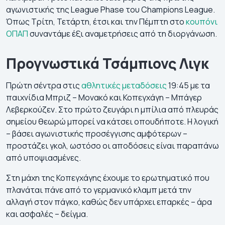
αγωνιστικής της League Phase του Champions League.
Όπως Τρίτη, Τετάρτη, έτσι και την Πέμπτη στο
κουπόνι
ΟΠΑΠ
συναντάμε έξι αναμετρήσεις από τη διοργάνωση.
Προγνωστικά Τσάμπιονς Λιγκ
Πρώτη σέντρα στις
αθλητικές μεταδόσεις
19:45 με τα
παιχνίδια Μπριζ – Μονακό και Κοπεγχάγη – Μπάγερ
Λεβερκούζεν. Στο πρώτο ζευγάρι η μπίλια από πλευράς
σημείου θεωρώ μπορεί να κάτσει οπουδήποτε. Η λογική
– βάσει αγωνιστικής προσέγγισης αμφότερων –
προστάζει γκολ, ωστόσο οι αποδόσεις είναι παραπάνω
από υποψιασμένες.
Στη μάχη της Κοπεγχάγης έχουμε το ερωτηματικό που
πλανάται πάνε από το γερμανικό κλαμπ μετά την
αλλαγή στον πάγκο, καθώς δεν υπάρχει επαρκές – άρα
και ασφαλές – δείγμα.