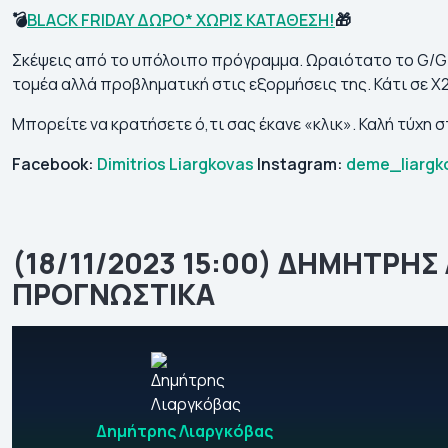
💣
BLACK FRIDAY ΔΩΡΟ* ΧΩΡΙΣ ΚΑΤΑΘΕΣΗ!
🎁
Σκέψεις από το υπόλοιπο πρόγραμμα. Ωραιότατο το G/G 
τομέα αλλά προβληματική στις εξορμήσεις της. Κάτι σε Χ
Μπορείτε να κρατήσετε ό,τι σας έκανε «κλικ». Καλή τύχη σ
Facebook:
Dimitrios Liargkovas
Instagram:
deme_liargk
(18/11/2023 15:00) ΔΗΜΗΤΡΗΣ 
ΠΡΟΓΝΩΣΤΙΚΑ
Δημήτρης Λιαργκόβας