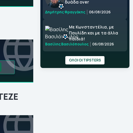
δυάδα over
Δημήτρης Φραγγάκης
06/08/2026
Με Κωνσταντέλια, με
Παυλίδη και με τα άλλα
παιδιά!
Βασίλης Βασιλόπουλος
06/08/2026
ΟΛΟΙ ΟΙ TIPSTERS
ΤΕΖΕ