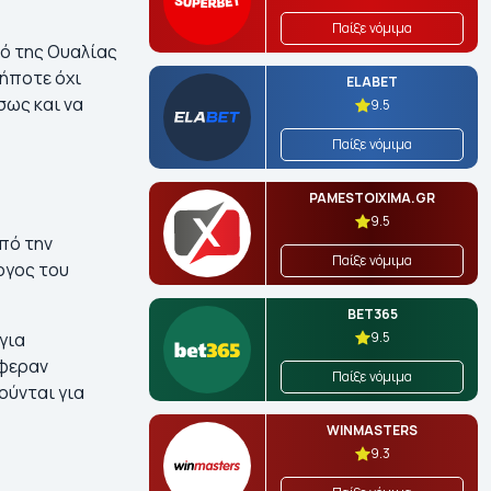
Παίξε νόμιμα
λό της Ουαλίας
δήποτε όχι
ELABET
σως και να
9.5
Παίξε νόμιμα
PAMESTOIXIMA.GR
9.5
από την
Παίξε νόμιμα
ργος του
BET365
για
9.5
σφεραν
Παίξε νόμιμα
ούνται για
WINMASTERS
9.3