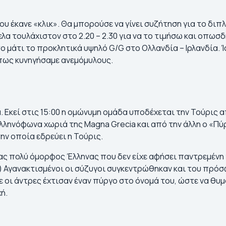
ου έκανε «κλικ». Θα μπορούσε να γίνει συζήτηση για το διπ
ελα τουλάχιστον στο 2.20 – 2.30 για να το τιμήσω και οπωσ
μάτι το προκλητικά υψηλό G/G στο Ολλανδία – Ιρλανδία. Ί
ί πως κυνηγήσαμε ανεμόμυλους.
α. Εκεί στις 15:00 η ομώνυμη ομάδα υποδέχεται την Τούρις 
ελληνόφωνα χωριά της Magna Grecia και από την άλλη ο «Πύ
ην οποία εδρεύει η Τούρις.
νας πολύ όμορφος Έλληνας που δεν είχε αφήσει παντρεμένη 
!) Αγανακτισμένοι οι σύζυγοι συγκεντρώθηκαν και του πρό
 οι άντρες έχτισαν έναν πύργο στο όνομά του, ώστε να θυμ
ή.