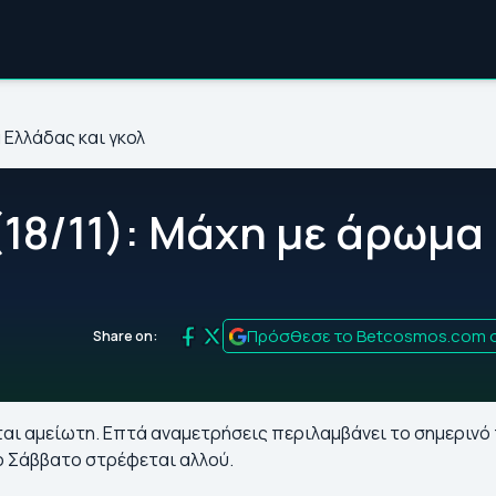
 Ελλάδας και γκολ
(18/11): Μάχη με άρωμα
Πρόσθεσε το Betcosmos.com σ
Share on:
ται αμείωτη. Επτά αναμετρήσεις περιλαμβάνει το σημερινό
 Σάββατο στρέφεται αλλού.