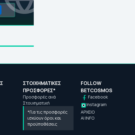
ΕΣ
ΣΤΟΙΧΗΜΑΤΙΚΕΣ
FOLLOW
ΠΡΟΣΦΟΡΕΣ*
BETCOSMOS
Προσφορές ανά
Facebook
Στοιχηματική
Instagram
*Για τις προσφορές
ΑΡΧΕΙΟ
ισχύουν όροι και
AI INFO
προϋποθέσεις