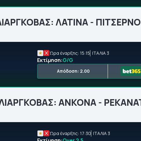
ΛΙΑΡΓΚΟΒΑΣ: ΛΑΤΙΝΑ - ΠΙΤΣΕΡΝΟ
Ώρα έναρξης: 15:15
ΙΤΑΛΙΑ 3
Εκτίμηση:
G/G
Απόδοση: 2.00
 ΛΙΑΡΓΚΟΒΑΣ: ΑΝΚΟΝΑ - ΡΕΚΑΝΑ
Ώρα έναρξης: 17:30
ΙΤΑΛΙΑ 3
Εκτίμηση:
Over 2,5