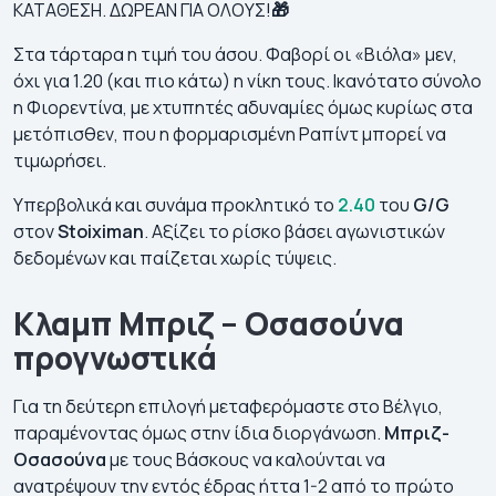
ΚΑΤΑΘΕΣΗ. ΔΩΡΕΑΝ ΓΙΑ ΟΛΟΥΣ!
🎁
Στα τάρταρα η τιμή του άσου. Φαβορί οι «Βιόλα» μεν,
όχι για 1.20 (και πιο κάτω) η νίκη τους. Ικανότατο σύνολο
η Φιορεντίνα, με χτυπητές αδυναμίες όμως κυρίως στα
μετόπισθεν, που η φορμαρισμένη Ραπίντ μπορεί να
τιμωρήσει.
Υπερβολικά και συνάμα προκλητικό το
2.40
του
G/G
στον
Stoiximan
. Αξίζει το ρίσκο βάσει αγωνιστικών
δεδομένων και παίζεται χωρίς τύψεις.
Κλαμπ Μπριζ – Οσασούνα
προγνωστικά
Για τη δεύτερη επιλογή μεταφερόμαστε στο Βέλγιο,
παραμένοντας όμως στην ίδια διοργάνωση.
Μπριζ-
Οσασούνα
με τους Βάσκους να καλούνται να
ανατρέψουν την εντός έδρας ήττα 1-2 από το πρώτο