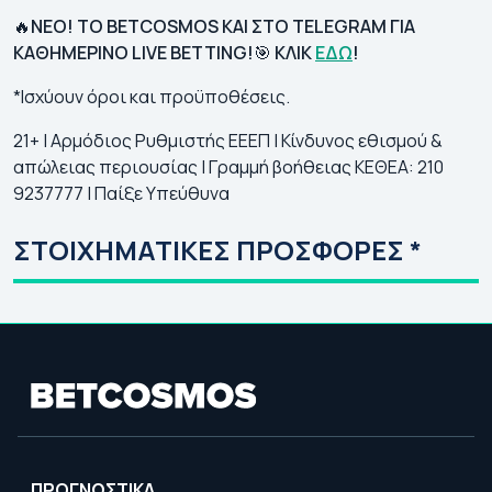
🔥
ΝΕΟ! ΤΟ BETCOSMOS ΚΑΙ ΣΤΟ TELEGRAM ΓΙΑ
ΚΑΘΗΜΕΡΙΝΟ LIVE BETTING!
🎯
KΛΙΚ
ΕΔΩ
!
*Ισχύουν όροι και προϋποθέσεις.
21+ | Αρμόδιος Ρυθμιστής ΕΕΕΠ | Κίνδυνος εθισμού &
απώλειας περιουσίας | Γραμμή βοήθειας ΚΕΘΕΑ: 210
9237777 | Παίξε Υπεύθυνα
ΣΤΟΙΧΗΜΑΤΙΚΕΣ ΠΡΟΣΦΟΡΕΣ *
ΠΡΟΓΝΩΣΤΙΚΑ