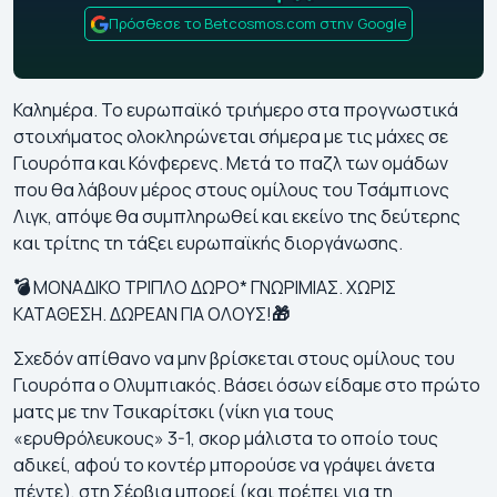
Πρόσθεσε το Betcosmos.com στην Google
Καλημέρα. Το ευρωπαϊκό τριήμερο στα προγνωστικά
στοιχήματος ολοκληρώνεται σήμερα με τις μάχες σε
Γιουρόπα και Κόνφερενς. Μετά το παζλ των ομάδων
που θα λάβουν μέρος στους ομίλους του Τσάμπιονς
Λιγκ, απόψε θα συμπληρωθεί και εκείνο της δεύτερης
και τρίτης τη τάξει ευρωπαϊκής διοργάνωσης.
💣
ΜΟΝΑΔΙΚΟ ΤΡΙΠΛΟ ΔΩΡΟ* ΓΝΩΡΙΜΙΑΣ. ΧΩΡΙΣ
ΚΑΤΑΘΕΣΗ. ΔΩΡΕΑΝ ΓΙΑ ΟΛΟΥΣ!
🎁
Σχεδόν απίθανο να μην βρίσκεται στους ομίλους του
Γιουρόπα ο Ολυμπιακός. Βάσει όσων είδαμε στο πρώτο
ματς με την Τσικαρίτσκι (νίκη για τους
«ερυθρόλευκους» 3-1, σκορ μάλιστα το οποίο τους
αδικεί, αφού το κοντέρ μπορούσε να γράψει άνετα
πέντε), στη Σέρβια μπορεί (και πρέπει για τη