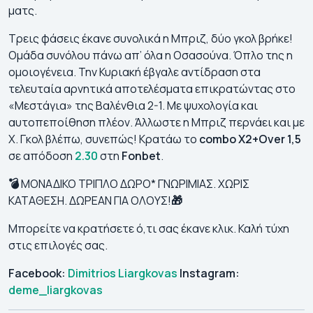
ματς.
Τρεις φάσεις έκανε συνολικά η Μπριζ, δύο γκολ βρήκε!
Ομάδα συνόλου πάνω απ’ όλα η Οσασούνα. Όπλο της η
ομοιογένεια. Την Κυριακή έβγαλε αντίδραση στα
τελευταία αρνητικά αποτελέσματα επικρατώντας στο
«Μεστάγια» της Βαλένθια 2-1. Με ψυχολογία και
αυτοπεποίθηση πλέον. Άλλωστε η Μπριζ περνάει και με
Χ. Γκολ βλέπω, συνεπώς! Κρατάω το
combo X2+Over 1,5
σε απόδοση
2.30
στη
Fonbet
.
💣
ΜΟΝΑΔΙΚΟ ΤΡΙΠΛΟ ΔΩΡΟ* ΓΝΩΡΙΜΙΑΣ. ΧΩΡΙΣ
ΚΑΤΑΘΕΣΗ. ΔΩΡΕΑΝ ΓΙΑ ΟΛΟΥΣ!
🎁
Μπορείτε να κρατήσετε ό,τι σας έκανε κλικ. Καλή τύχη
στις επιλογές σας.
Facebook:
Dimitrios Liargkovas
Instagram:
deme_liargkovas