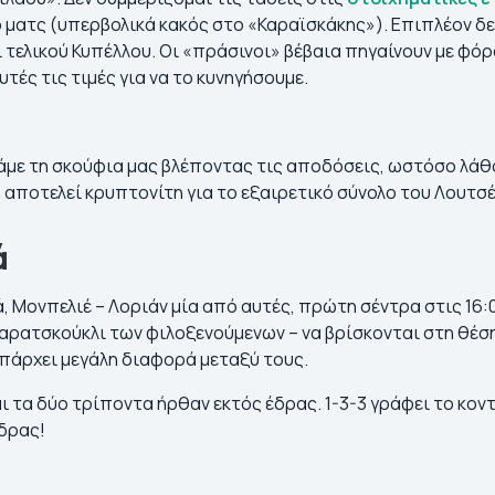
ό ματς (υπερβολικά κακός στο «Καραϊσκάκης»). Επιπλέον δε
 τελικού Κυπέλλου. Οι «πράσινοι» βέβαια πηγαίνουν με φόρα
τές τις τιμές για να το κυνηγήσουμε.
άμε τη σκούφια μας βλέποντας τις αποδόσεις, ωστόσο λάθ
η αποτελεί κρυπτονίτη για το εξαιρετικό σύνολο του Λουτσ
ά
 Μονπελιέ – Λοριάν μία από αυτές, πρώτη σέντρα στις 16:
παρατσκούκλι των φιλοξενούμενων – να βρίσκονται στη θέσ
υπάρχει μεγάλη διαφορά μεταξύ τους.
ι τα δύο τρίποντα ήρθαν εκτός έδρας. 1-3-3 γράφει το κον
έδρας!