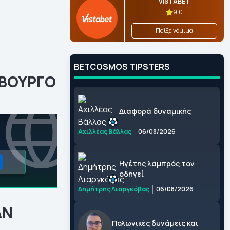
VISTABET
9.0
Παίξε νόμιμα
BETCOSMOS TIPSTERS
ΣΒΟΥΡΓΟ
Διαφορά δυναμικής
Αχιλλέας Βάλλας
06/08/2026
Ηγέτης λαμπρός τον
οδηγεί
Δημήτρης Λιαργκόβας
06/08/2026
ΑΝ
Πολωνικές δυνάμεις και