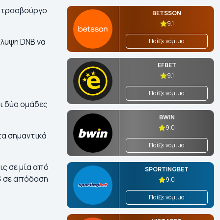
, Στρασβούργο
BETSSON
9.1
άλυψη DNB να
Παίξε νόμιμα
EFBET
9.1
Παίξε νόμιμα
ι δύο ομάδες
BWIN
9.0
 τα σημαντικά
Παίξε νόμιμα
ις σε μία από
SPORTINGBET
/G σε απόδοση
9.0
Παίξε νόμιμα