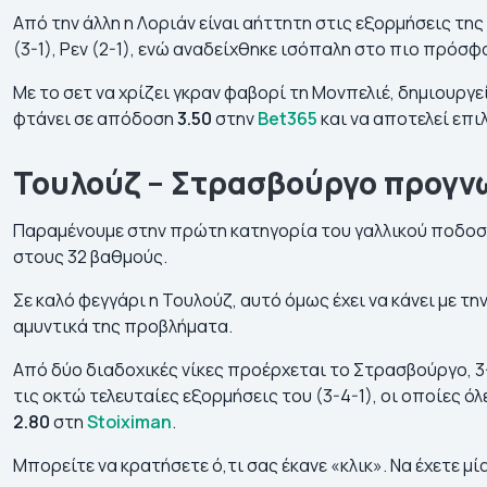
Από την άλλη η Λοριάν είναι αήττητη στις εξορμήσεις της
(3-1), Ρεν (2-1), ενώ αναδείχθηκε ισόπαλη στο πιο πρόσφ
Με το σετ να χρίζει γκραν φαβορί τη Μονπελιέ, δημιουργε
φτάνει σε απόδοση
3.50
στην
Bet365
και να αποτελεί επι
Τουλούζ – Στρασβούργο προγν
Παραμένουμε στην πρώτη κατηγορία του γαλλικού ποδοσφ
στους 32 βαθμούς.
Σε καλό φεγγάρι η Τουλούζ, αυτό όμως έχει να κάνει με τ
αμυντικά της προβλήματα.
Από δύο διαδοχικές νίκες προέρχεται το Στρασβούργο, 3-1
τις οκτώ τελευταίες εξορμήσεις του (3-4-1), οι οποίες 
2.80
στη
Stoiximan
.
Μπορείτε να κρατήσετε ό,τι σας έκανε «κλικ». Να έχετε μ