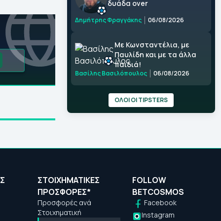
δυάδα over
Δημήτρης Φραγγάκης
06/08/2026
Με Κωνσταντέλια, με
Παυλίδη και με τα άλλα
παιδιά!
Βασίλης Βασιλόπουλος
06/08/2026
ΟΛΟΙ ΟΙ TIPSTERS
ΕΣ
ΣΤΟΙΧΗΜΑΤΙΚΕΣ
FOLLOW
ΠΡΟΣΦΟΡΕΣ*
BETCOSMOS
Προσφορές ανά
Facebook
Στοιχηματική
Instagram