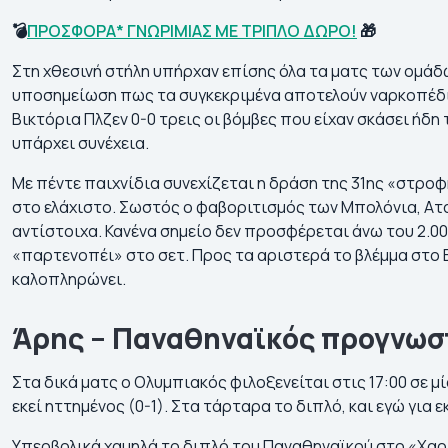
💣
ΠΡΟΣΦΟΡΑ* ΓΝΩΡΙΜΙΑΣ ΜΕ ΤΡΙΠΛΟ ΔΩΡΟ!
🎁
Στη χθεσινή στήλη υπήρχαν επίσης όλα τα ματς των ομά
υποσημείωση πως τα συγκεκριμένα αποτελούν ναρκοπέδιο.
Βικτόρια Πλζεν 0-0 τρεις οι βόμβες που είχαν σκάσει ή
υπάρχει συνέχεια.
Με πέντε παιχνίδια συνεχίζεται η δράση της 31ης «στροφ
στο ελάχιστο. Σωστός ο φαβοριτισμός των Μπολόνια, Ατα
αντίστοιχα. Κανένα σημείο δεν προσφέρεται άνω του 2.0
«παρτενοπέι» στο σετ. Προς τα αριστερά το βλέμμα στο Βε
καλοπληρώνει.
Άρης – Παναθηναϊκός προγνωσ
Στα δικά ματς ο Ολυμπιακός φιλοξενείται στις 17:00 σε
εκεί ηττημένος (0-1). Στα τάρταρα το διπλό, και εγώ για ε
Υπερβολικά χαμηλά το διπλό του Παναθηναϊκού στο «Χαρι