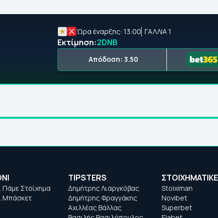
Ώρα έναρξης: 13:00
ΓΑΛΛΙΑ 1
Εκτίμηση:
2DNB
Απόδοση: 3.50
ΝΙ
TIPSTERS
ΣΤΟΙΧΗΜΑΤΙΚ
 Πάμε Στοίχημα
Δημήτρης Λιαργκόβας
Stoiximan
ι Μπάσκετ
Δημήτρης Φραγγάκης
Novibet
Αχιλλέας Βάλλας
Superbet
Βασιλής Βασιλόπουλος
Elabet