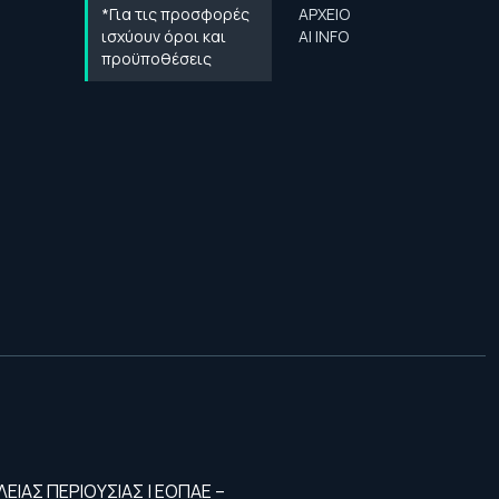
*Για τις προσφορές
ΑΡΧΕΙΟ
ισχύουν όροι και
AI INFO
προϋποθέσεις
ΕΙΑΣ ΠΕΡΙΟΥΣΙΑΣ | ΕΟΠΑΕ –