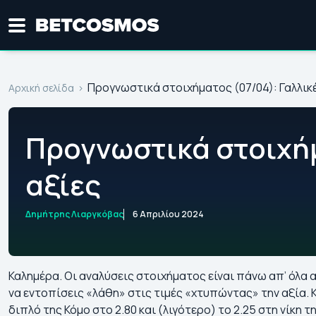
Προγνωστικά στοιχήματος (07/04): Γαλλικ
Αρχική σελίδα
Προγνωστικά στοιχήμ
αξίες
Δημήτρης Λιαργκόβας
6 Απριλίου 2024
Καλημέρα. Οι αναλύσεις στοιχήματος είναι πάνω απ’ όλα 
να εντοπίσεις «λάθη» στις τιμές «χτυπώντας» την αξία. 
διπλό της Κόμο στο 2.80 και (λιγότερο) το 2.25 στη νίκη τη