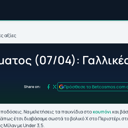
ές αξίες
ατος (07/04): Γαλλικέ
Πρόσθεσε το Betcosmos.com σ
Share on:
αποδόσεις. Να μελετήσεις τα παιχνίδια στο
κουπόνι
και βά
Κάπως έτσι διαβάσαμε σωστά το βολικό Χ στο Περιστέρι στο
ς Μίλαν με Under 3,5.