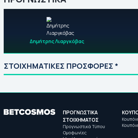
Δημήτρης Λιαργκόβας
ΣΤΟΙΧΗΜΑΤΙΚΕΣ ΠΡΟΣΦΟΡΕΣ *
ΠΡΟΓΝΩΣΤΙΚΑ
ΚΟΥΠΟ
Κουπόνι
ΣΤΟΙΧΗΜΑΤΟΣ
Κουπόν
Προγνωστικά Τύπου
Ομοφωνίες