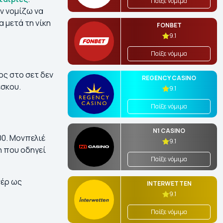
Παίξε νόμιμα
ν νομίζω να
 μετά τη νίκη
FONBET
9.1
Παίξε νόμιμα
ος στο σετ δεν
REGENCY CASINO
έσκου.
9.1
Παίξε νόμιμα
N1 CASINO
00. Μονπελιέ
9.1
η που οδηγεί
Παίξε νόμιμα
τέρ ως
INTERWETTEN
9.1
Παίξε νόμιμα