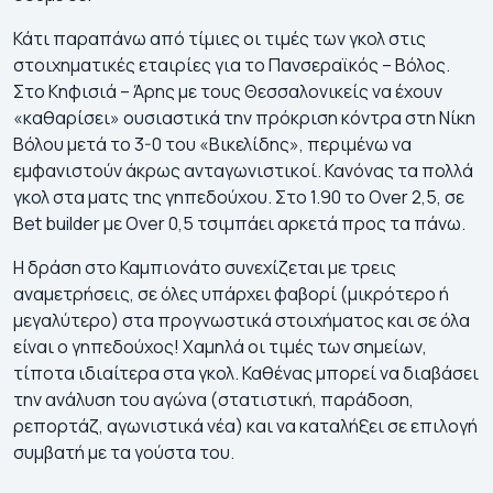
Κάτι παραπάνω από τίμιες οι τιμές των γκολ στις
στοιχηματικές εταιρίες για το Πανσεραϊκός – Βόλος.
Στο Κηφισιά – Άρης με τους Θεσσαλονικείς να έχουν
«καθαρίσει» ουσιαστικά την πρόκριση κόντρα στη Νίκη
Βόλου μετά το 3-0 του «Βικελίδης», περιμένω να
εμφανιστούν άκρως ανταγωνιστικοί. Κανόνας τα πολλά
γκολ στα ματς της γηπεδούχου. Στο 1.90 το Over 2,5, σε
Bet builder με Over 0,5 τσιμπάει αρκετά προς τα πάνω.
Η δράση στο Καμπιονάτο συνεχίζεται με τρεις
αναμετρήσεις, σε όλες υπάρχει φαβορί (μικρότερο ή
μεγαλύτερο) στα προγνωστικά στοιχήματος και σε όλα
είναι ο γηπεδούχος! Χαμηλά οι τιμές των σημείων,
τίποτα ιδιαίτερα στα γκολ. Καθένας μπορεί να διαβάσει
την ανάλυση του αγώνα (στατιστική, παράδοση,
ρεπορτάζ, αγωνιστικά νέα) και να καταλήξει σε επιλογή
συμβατή με τα γούστα του.