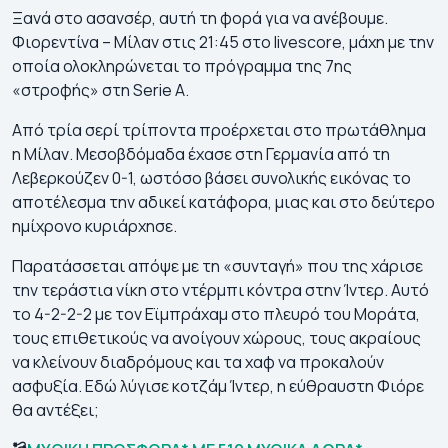
Ξανά στο ασανσέρ, αυτή τη φορά για να ανέβουμε.
Φιορεντίνα – Μίλαν στις 21:45 στο livescore, μάχη με την
οποία ολοκληρώνεται το πρόγραμμα της 7ης
«στροφής» στη Serie A.
Από τρία σερί τρίποντα προέρχεται στο πρωτάθλημα
η Μίλαν. Μεσοβδόμαδα έχασε στη Γερμανία από τη
Λεβερκούζεν 0-1, ωστόσο βάσει συνολικής εικόνας το
αποτέλεσμα την αδικεί κατάφορα, μιας και στο δεύτερο
ημίχρονο κυριάρχησε.
Παρατάσσεται απόψε με τη «συνταγή» που της χάρισε
την τεράστια νίκη στο ντέρμπι κόντρα στην Ίντερ. Αυτό
το 4-2-2-2 με τον Εϊμπράχαμ στο πλευρό του Μοράτα,
τους επιθετικούς να ανοίγουν χώρους, τους ακραίους
να κλείνουν διαδρόμους και τα χαφ να προκαλούν
ασφυξία. Εδώ λύγισε κοτζάμ Ίντερ, η εύθραυστη Φιόρε
θα αντέξει;