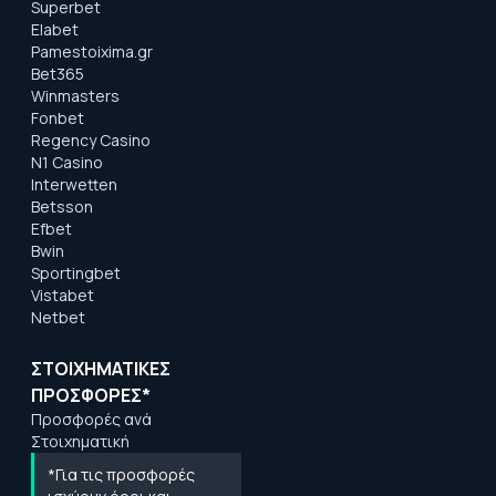
Superbet
Elabet
Pamestoixima.gr
Bet365
Winmasters
Fonbet
Regency Casino
N1 Casino
Interwetten
Betsson
Efbet
Bwin
Sportingbet
Vistabet
Netbet
ΣΤΟΙΧΗΜΑΤΙΚΕΣ
ΠΡΟΣΦΟΡΕΣ*
Προσφορές ανά
Στοιχηματική
*Για τις προσφορές