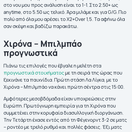
στο νου μου προς ανάλυση είναι το 1-1. Στο 2.50+ ως
anytime, στο 5.50 ως τελικό. Άρα μιλάμε και για G/G. Πιο
πολύ από όλα μου αρέσει το Χ2+Over 1,5. Τα αφήνω όλα
σαν σκέψη και βαδίζω παρακάτω.
Χιρόνα – Μπιλμπάο
προγνωστικά
Πιάνω τις επιλογές που έβγαλε η μελέτη στα
προγνωστικά στοιχήματος
με τη σειρά της ώρας που
ξεκινάνε τα παιχνίδια. Πρώτη στάση Λα Λίγκα, με το
Χιρόνα – Μπιλμπάο να κάνει πρώτη σέντρα στις 15:00.
Αμφότερες μεσοβδόμαδα είχαν υποχρεώσεις στην
Ευρώπη. Πρωτόγνωρη εμπειρία για τη Χιρόνα που
συμμετέχει στην κορυφαία διασυλλογική διοργάνωση.
Την Τετάρτη έχασε εντός από τη Φέγενορντ 3-2 σε ματς
– ροντέο με τρελό ρυθμό και πολλές φάσεις. Έξι ματς