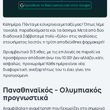
Πρόσθεσε το Betcosmos.com στην Google
Καλημέρα. Πάντα με ειλικρίνεια μεταξύ μας! Όπως λέμε
τα καλά, παραδεχόμαστε και τα άσχημα. Μετά από δύο
διαδοχικά Σάββατα με πολύ «ξύλο» στις αναλύσεις
στοιχήματος λοιπόν, η τρίτη αποδείχθηκε φαρμακερή!
Θριαμβευτικό 3/3 χθες, με τις επιλογές σε παρολί να
προσφέρουν απόδοση άνω του 10.00! Δεν αλλάζει κάτι
ασφαλώς, προχωράμε! Κάθε ημέρα είναι νέα,
διαφορετική, ανεξαρτήτως του τι έχει γίνει την
προηγούμενη.
Παναθηναϊκός – Ολυμπιακός
προγνωστικά
Αναμφίβολα η αναμέτρηση που ξεχωρίζει στο σημερινό