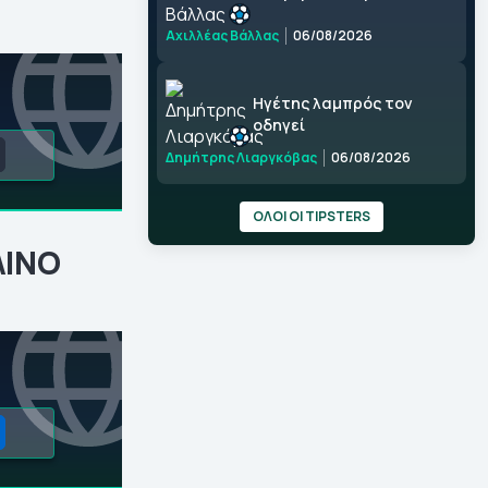
Αχιλλέας Βάλλας
06/08/2026
Ηγέτης λαμπρός τον
οδηγεί
Δημήτρης Λιαργκόβας
06/08/2026
ΟΛΟΙ ΟΙ TIPSTERS
ΛΙΝΟ