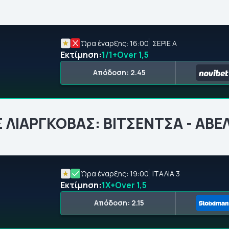
Ώρα έναρξης: 16:00
ΣΕΡΙΕ Α
Εκτίμηση:
1/1+Over 1,5
Απόδοση: 2.45
 ΛΙΑΡΓΚΟΒΑΣ: ΒΙΤΣΕΝΤΣΑ - ΑΒΕ
Ώρα έναρξης: 19:00
ΙΤΑΛΙΑ 3
Εκτίμηση:
1Χ+Over 1,5
Απόδοση: 2.15