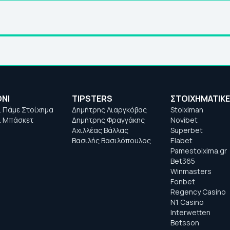
ΝΙ
TIPSTERS
ΣΤΟΙΧΗΜΑΤΙΚ
 Πάμε Στοίχημα
Δημήτρης Λιαργκόβας
Stoiximan
ι Μπάσκετ
Δημήτρης Φραγγάκης
Novibet
Αχιλλέας Βάλλας
Superbet
Βασιλής Βασιλόπουλος
Elabet
Pamestoixima.gr
Bet365
Winmasters
Fonbet
Regency Casino
N1 Casino
Interwetten
Betsson