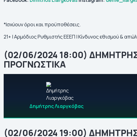
*Ισχύουν όροι και προϋποθέσεις.
21+ | Αρμόδιος Ρυθμιστής ΕΕΕΠ | Κίνδυνος εθισμού & απώ
(02/06/2024 18:00) ΔΗΜΗΤΡΗΣ
ΠΡΟΓΝΩΣΤΙΚΑ
Δημήτρης Λιαργκόβας
(02/06/2024 19:00) ΔΗΜΗΤΡΗΣ