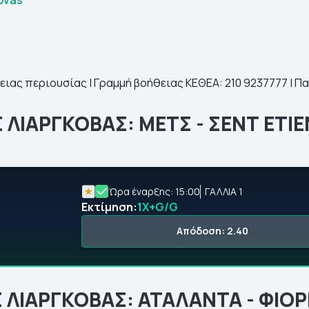
λειας περιουσίας | Γραμμή βοήθειας ΚΕΘΕΑ: 210 9237777 | Π
 ΛΙΑΡΓΚΟΒΑΣ: ΜΕΤΣ - ΣΕΝΤ ΕΤΙΕ
Ώρα έναρξης: 15:00
ΓΑΛΛΙΑ 1
Εκτίμηση:
1Χ+G/G
Απόδοση: 2.40
 ΛΙΑΡΓΚΟΒΑΣ: ΑΤΑΛΑΝΤΑ - ΦΙΟ