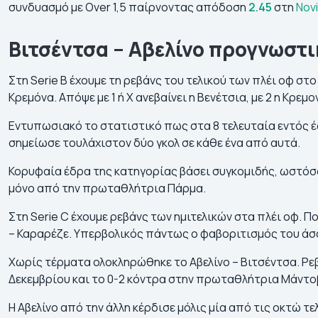
συνδυασμό με Over 1,5 παίρνοντας απόδοση
2.45
στη
Nov
Βιτσέντσα – Αβελίνο προγνωστι
Στη Serie B έχουμε τη ρεβάνς του τελικού των πλέι οφ στ
Κρεμόνα. Απόψε με 1 ή Χ ανεβαίνει η Βενέτσια, με 2 η Κρεμο
Εντυπωσιακό το στατιστικό πως στα 8 τελευταία εντός έ
σημείωσε τουλάχιστον δύο γκολ σε κάθε ένα από αυτά.
Κορυφαία έδρα της κατηγορίας βάσει συγκομιδής, ωστόσο
μόνο από την πρωταθλήτρια Πάρμα.
Στη Serie C έχουμε ρεβάνς των ημιτελικών στα πλέι οφ. 
– Καραρέζε. Υπερβολικός πάντως ο φαβοριτισμός του άσ
Χωρίς τέρματα ολοκληρώθηκε το Αβελίνο – Βιτσέντσα. Ρεβά
Δεκεμβρίου και το 0-2 κόντρα στην πρωταθλήτρια Μάντο
Η Αβελίνο από την άλλη κέρδισε μόλις μία από τις οκτώ τ