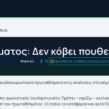
θενά
ατος: Δεν κόβει πουθ
Πρόσθεσε το Betcosmos.com σ
Share on:
α μεγάλα ευρωπαϊκά πρωταθλήματα στις αναλύσεις στοιχήμα
ης αγωνιστικής του Καμπιονάτο. Πρέπει – νομίζω – να είν
η του πρωταθλήματος. Οι Ιταλοί το κατάφεραν και αυτό! 