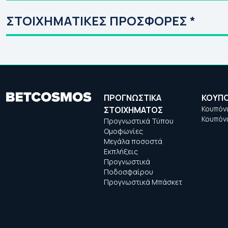
ΣΤΟΙΧΗΜΑΤΙΚΕΣ ΠΡΟΣΦΟΡΕΣ *
ΠΡΟΓΝΩΣΤΙΚΑ
ΚΟΥΠΟ
Κουπόνι
ΣΤΟΙΧΗΜΑΤΟΣ
Κουπόν
Προγνωστικά Τύπου
Ομοφωνίες
Μεγάλα ποσοστά
Εκπλήξεις
Προγνωστικά
Ποδοσφαίρου
Προγνωστικά Μπάσκετ