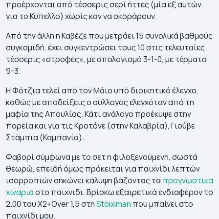
προέρχονται από τέσσερις σερί ήττες (μία εξ αυτών
για το Κύπελλο) χωρίς καν να σκοράρουν.
Από την άλλη η Καβέζε που μετράει 15 συνολικά βαθμούς
συγκομιδή, έχει συγκεντρώσει τους 10 στις τελευταίες
τέσσερις «στροφές», με απολογισμό 3-1-0, με τέρματα
9-3.
Η Φότζια τελεί από τον Μάιο υπό διοικητικό έλεγχο,
καθώς με αποδείξεις ο σύλλογος ελεγχόταν από τη
μαφία της Απουλίας. Κάτι ανάλογο προέκυψε στην
πορεία και για τις Κροτόνε (στην Καλαβρία), Γιούβε
Στάμπια (Καμπανία).
Φαβορί σύμφωνα με το σετ η φιλοξενούμενη, σωστά
θεωρώ, επειδή όμως πρόκειται για παιχνίδι λεπτών
ισορροπιών σηκώνει κάλυψη βάζοντας τα
προγνωστικα
χιναρια
στο παιχνιδι. Βρίσκω εξαιρετικά ενδιαφέρον το
2.00 του X2+Over 1,5 στη
Stoiximan
που μπαίνει στο
παιχνίδι μου.