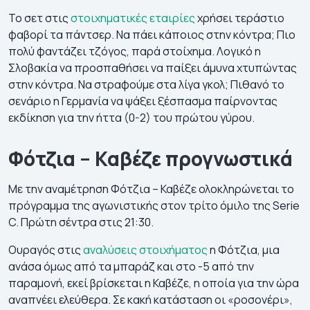
Το σετ στις
στοιχηματικές εταιρίες
χρήσει τεράστιο
φαβορί τα πάντσερ. Να πάει κάποιος στην κόντρα; Πιο
πολύ φαντάζει τζόγος, παρά στοίχημα. Λογικό η
Σλοβακία να προσπαθήσει να παίξει άμυνα χτυπώντας
στην κόντρα. Να στραφούμε στα λίγα γκολ; Πιθανό το
σενάριο η Γερμανία να ψάξει ξέσπασμα παίρνοντας
εκδίκηση για την ήττα (0-2) του πρώτου γύρου.
Φότζια – Καβέζε προγνωστικά
Με την αναμέτρηση Φότζια – Καβέζε ολοκληρώνεται το
πρόγραμμα της αγωνιστικής στον τρίτο όμιλο της Serie
C. Πρώτη σέντρα στις 21:30.
Ουραγός στις
αναλύσεις στοιχήματος
η Φότζια, μια
ανάσα όμως από τα μπαράζ και στο -5 από την
παραμονή, εκεί βρίσκεται η Καβέζε, η οποία για την ώρα
αναπνέει ελεύθερα. Σε κακή κατάσταση οι «ροσονέρι»,