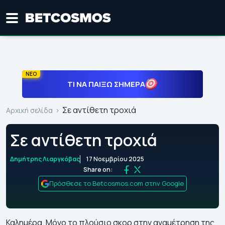
ΝΕΟ
ΤΙ ΝΑ ΠΑΊΞΩ ΣΉΜΕΡΑ
Σε αντίθετη τροχιά
Αρχική σελίδα
Σε αντίθετη τροχιά
Δημήτρης Λιαργκόβας
17 Νοεμβρίου 2025
Share on:
Πρόσθεσε το Betcosmos.com στην Google
Καλημέρα. Μόνο το πλούσιο σκορ στην αναμέτρηση της