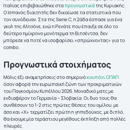
Ιταλίας επιβεβαιώθηκε στα
προγνωστικά
της Κυριακής.
Ο Ισπανός διαιτητής δεν δικαίωσε τα στατιστικά που
τον συνόδευαν. Στα της Serie C, η 2άδα έσπασε για ένα
γκολ της Αλτσόνε, ενώ η Ρενάτε που έπαιξε σε όλο το
δεύτερο ημίχρονο μονότερμα τη Βιτσέντσα, δεν
μπόρεσε να ποτέ να ισοφαρίσει «σπρώχνοντας» για το
combo.
Προγνωστικά στοιχήματος
Μόλις έξι αναμετρήσεις στο σημερινό
κουπόνι ΟΠΑΠ
όσον αφορά την ευρωπαϊκή ζώνη των προκριματικών
του Παγκοσμίου Κυπέλλου 2026. Μοναδικό ματς με
ενδιαφέρον το Γερμανία – Σλοβακία. Οι δυο τους θα
συνθέσουν το 1-2 στις πρώτες θέσεις του ομίλου, με
άσο και «Χ» τερματίζει πρώτη η γηπεδούχος, με διπλό,
θα έχουμε μία τεράστιου μεγέθους έκπληξη από πολλές
πλευρές.