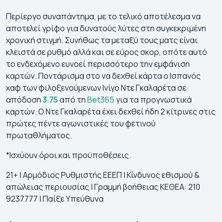
Περίεργο συναπάντημα, με το τελικό αποτέλεσμα να
αποτελεί γρίφο για δυνατούς λύτες στη συγκεκριμένη
χρονική στιγμή. Συνήθως τα μεταξύ τους ματς είναι
κλειστά σε ρυθμό αλλά και σε εύρος σκορ, οπότε αυτό
το ενδεχόμενο ευνοεί περισσότερο την εμφάνιση
καρτών. Ποντάρισμα στο να δεχθεί κάρτα ο Ισπανός
χαφ των φιλοξενούμενων Ινίγο Ντε Γκαλαρέτα σε
απόδοση
3.75
από τη
Bet365
για τα προγνωστικά
καρτών. Ο Ντε Γκαλαρέτα έχει δεχθεί ήδη 2 κίτρινες στις
πρώτες πέντε αγωνιστικές του φετινού
πρωταθλήματος.
*Ισχύουν όροι και προϋποθέσεις.
21+ | Αρμόδιος Ρυθμιστής ΕΕΕΠ | Κίνδυνος εθισμού &
απώλειας περιουσίας | Γραμμή βοήθειας ΚΕΘΕΑ: 210
9237777 | Παίξε Υπεύθυνα