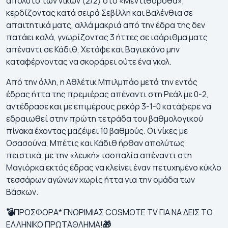
απόλυτο των νικών (2/2) στο «Μεντιθορόθα»,
κερδίζοντας κατά σειρά Σεβίλλη και Βαλένθια σε
απαιτητικά ματς, αλλά μακριά από την έδρα της δεν
πατάει καλά, γνωρίζοντας 3 ήττες σε ισάριθμα ματς
απέναντι σε Κάδιθ, Χετάφε και Βαγιεκάνο μην
καταφέρνοντας να σκοράρει ούτε ένα γκολ.
Από την άλλη, η Αθλέτικ Μπιλμπάο μετά την εντός
έδρας ήττα της πρεμιέρας απέναντι στη Ρεάλ με 0-2,
αντέδρασε και με επιμέρους ρεκόρ 3-1-0 κατάφερε να
εδραιωθεί στην πρώτη τετράδα του βαθμολογικού
πίνακα έχοντας μαζέψει 10 βαθμούς. Οι νίκες με
Οσασούνα, Μπέτις και Κάδιθ ήρθαν απολύτως
πειστικά, με την «λευκή» ισοπαλία απέναντι στη
Μαγιόρκα εκτός έδρας να κλείνει έναν πετυχημένο κύκλο
τεσσάρων αγώνων χωρίς ήττα για την ομάδα των
Βάσκων.
💣
ΠΡΟΣΦΟΡΑ* ΓΝΩΡΙΜΙΑΣ COSMOTE TV ΓΙΑ ΝΑ ΔΕΙΣ ΤΟ
ΕΛΛΗΝΙΚΟ ΠΡΩΤΑΘΛΗΜΑ!
🎁