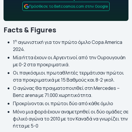
Πρόσθεσε το Betcosmos.com στην Google
Facts & Figures
η
1
αγωνιστική για τον πρώτο όμιλο Copa America
2024.
Μία ήττα έχουν οι Αργεντινοί από την Ουρουγουάη
με 0-2 στα προκριματικά.
Οι παγκόσμιοι πρωταθλητές τερμάτισαν πρώτοι
στα προκριματικά με 15 Βαθμούς και 8-2 γκολ.
Ο αγώνας θα πραγματοποιηθεί στη Mercedes –
Benz arena με 71.000 χωρητικότητα.
Προκρίνονται οι πρώτοι δύο από κάθε όμιλο
Μόνο μια φορά έχουν αναμετρηθεί οι δύο ομάδες σε
φιλικό αγώνα το 2010 με τον Καναδά να γνωρίζει την
ήττα με 5-0