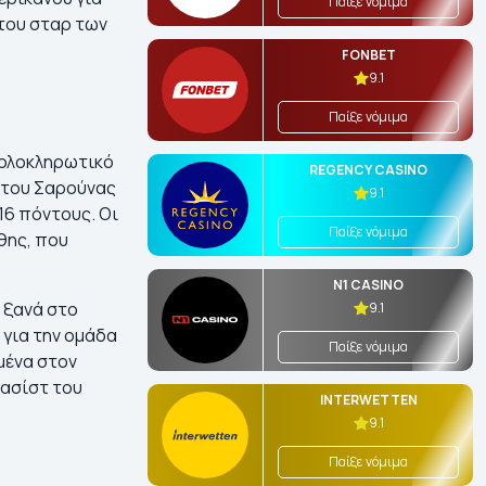
Παίξε νόμιμα
 του σταρ των
FONBET
9.1
Παίξε νόμιμα
 ολοκληρωτικό
REGENCY CASINO
α του Σαρούνας
9.1
16 πόντους. Οι
Παίξε νόμιμα
θης, που
N1 CASINO
 ξανά στο
9.1
 για την ομάδα
Παίξε νόμιμα
μένα στον
 ασίστ του
INTERWETTEN
9.1
Παίξε νόμιμα