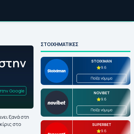
ΣΤΟΙΧΗΜΑΤΙΚΕΣ
 στην
STOIXIMAN
9.6
Παίξε νόμιμα
την Google
NOVIBET
9.6
Παίξε νόμιμα
νει ξανά στη
κίρις στο
SUPERBET
9.6