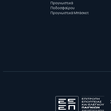
Προγνωστικά
Ποδοσφαίρου
Προγνωστικά Μπάσκετ