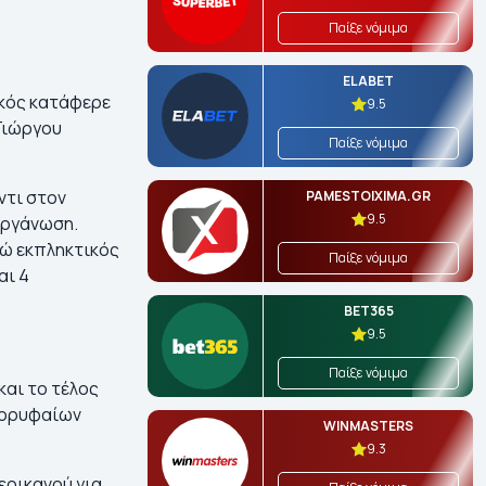
Παίξε νόμιμα
ELABET
ακός κατάφερε
9.5
 Γιώργου
Παίξε νόμιμα
ντι στον
PAMESTOIXIMA.GR
9.5
οργάνωση.
νώ εκπληκτικός
Παίξε νόμιμα
αι 4
BET365
9.5
Παίξε νόμιμα
και το τέλος
 κορυφαίων
WINMASTERS
9.3
ερικανού για