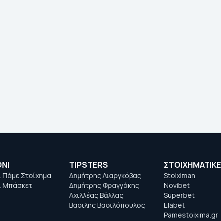
ΝΙ
TIPSTERS
ΣΤΟΙΧΗΜΑΤΙΚ
 Πάμε Στοίχημα
Δημήτρης Λιαργκόβας
Stoiximan
ι Μπάσκετ
Δημήτρης Φραγγάκης
Novibet
Αχιλλέας Βάλλας
Superbet
Βασιλής Βασιλόπουλος
Elabet
Pamestoixima.gr