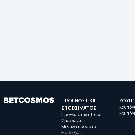
ΠΡΟΓΝΩΣΤΙΚΑ
ΚΟΥΠΟ
Κουπόνι
ΣΤΟΙΧΗΜΑΤΟΣ
Κουπόν
Προγνωστικά Τύπου
Ομοφωνίες
Μεγάλα ποσοστά
Εκπλήξεις