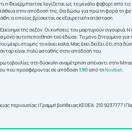
τι η Φενέρμπαχτσε λογίζεται ως το μεγάλο φαβορί από τις
στάθεια στην απόδοσή της. Θα δώσω για πρώτη φορά τη φε
άθη, ο οποίος βρίσκεται σε εξαιρετική κατάσταση.
ξεκίνημα της σεζόν. Οι κινήσεις του μαρτυρούν σιγουριά. Η
α μόνο αυτοπεποίθηση τού έδωσε. Το μόνο ζητούμενο για 
ου μέχρι στιγμής το κάνει καλά. Μας έχει δείξει ότι στα δύσ
Μάνταρ είναι πολύ ασταθής στην απόδοσή του.
ρωτοβουλίες στη δύσκολη αναμέτρηση απέναντι στην Μπασκ
 του που προσφέρονται σε απόδοση
1.90
από τη
Novibet
.
λειας περιουσίας | Γραμμή βοήθειας ΚΕΘΕΑ: 210 9237777 | Π