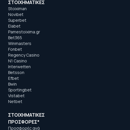
ΣΤΟΙΧΗΜΑΤΙΚΕΣ
Stoiximan
Novibet
Superbet
Elabet
Pamestoixima.gr
Bet365
Winmasters
Fonbet
Regency Casino
N1 Casino
Interwetten
Betsson
Efbet
Bwin
Sportingbet
Vistabet
Netbet
ΣΤΟΙΧΗΜΑΤΙΚΕΣ
ΠΡΟΣΦΟΡΕΣ*
Προσφορές ανά