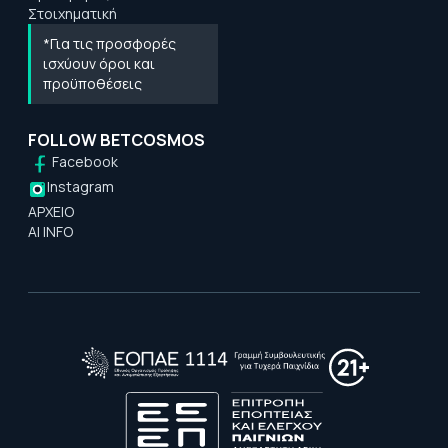
Στοιχηματική
*Για τις προσφορές
ισχύουν όροι και
προϋποθέσεις
FOLLOW BETCOSMOS
Facebook
Instagram
ΑΡΧΕΙΟ
AI INFO