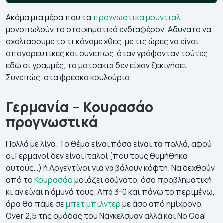
Ακόμα μια μέρα που τα
προγνωστικα μουντιαλ
μονοπωλούν το στοιχηματικό ενδιαφέρον. Αδύνατο να
σχολιάσουμε το τι κάναμε χθες, με τις ώρες να είναι
απαγορευτικές και συνεπώς, όταν γράφονταν τούτες
εδώ οι γραμμές, τα ματσάκια δεν είχαν ξεκινήσει.
Συνεπώς, στα φρέσκα κουλούρια.
Γερμανία – Κουρασάο
προγνωστικά
Πολλά με λίγα. Το θέμα είναι πόσα είναι τα πολλά, αφού
οι Γερμανοί δεν είναι Ιταλοί (που τους θυμήθηκα
αυτούς…) ή Αργεντίνοι για να βάλουν κόφτη. Να δεχθούν
από το
Κουρασάο
μοιάζει αδύνατο, όσο προβληματική
κι αν είναι η άμυνά τους. Από 3-0 και πάνω το περιμένω,
άρα θα πάμε σε
μπετ μπιλντερ
με άσο από ημίχρονο,
Over 2,5 της ομάδας του Νάγκελσμαν αλλά και No Goal