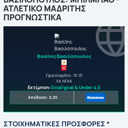
ΑΤΛΕΤΙΚΟ ΜΑΔΡΙΤΗΣ
ΠΡΟΓΝΩΣΤΙΚΑ
Βασίλης Βασιλόπουλος
Ώρα έναρξης: 15:15
ΛΑ ΛΙΓΚΑ
Εκτίμηση:
Goal/goal & Under 4,5
Απόδοση: 2.05
ΣΤΟΙΧΗΜΑΤΙΚΕΣ ΠΡΟΣΦΟΡΕΣ *