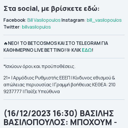
Στα social, με βρίσκετε εδώ:
Facebook
:
Bill Vasilopoulos
Instagram
:
bill_vasilopoulos
Twitter
:
billvasilopulos
🔥
ΝΕΟ
!
ΤΟ
BETCOSMOS
ΚΑΙ
ΣΤΟ
TELEGRAM
ΓΙΑ
ΚΑΘΗΜΕΡΙΝΟ
LIVE BETTING!
🎯
KΛΙΚ
ΕΔΩ
!
*Ισχύουν όροι και προϋποθέσεις.
21+ | Αρμόδιος Ρυθμιστής ΕΕΕΠ | Κίνδυνος εθισμού &
απώλειας περιουσίας | Γραμμή βοήθειας ΚΕΘΕΑ: 210
9237777 | Παίξε Υπεύθυνα
(16/12/2023 16:30) ΒΑΣΙΛΗΣ
ΒΑΣΙΛΟΠΟΥΛΟΣ: ΜΠΟΧΟΥΜ -