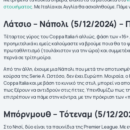
στοιχήματος
. Με Ιταλία και Αγγλία θα ασχοληθούμε. Πάμε 
Λάτσιο – Νάπολι (5/12/2024) –
Τέταρτος γύρος του Coppa Italia ή αλλιώς, φάση των «16
προημιτελικά κι εμείς καλούμαστε να βρούμε ποια θα το 
πρωταθλητισμό (τουλάχιστον για την ώρα) και συμμετέχε
περνά σε τρίτη μοίρα.
Από την άλλη, έχουμε μια Νάπολι που μετά την αποτυχημέν
κούρσα της Serie A. Ωστόσο, δεν έχει Ευρώπη. Μοιραία, ο 
Coppa Italia και με βάση το κυνικό της στυλ, μπορεί να α
πως ξέρουν να αντιδρούν στις ήττες. Υπενθυμίζω πως τη
επιτρέπουν να πάμε στην κόντρα, με την πρόκριση των «π
Μπόρνμουθ – Τότεναμ (5/12/202
Στο Νησί, δύο είναι τα παιχνίδια της Premier League. Με