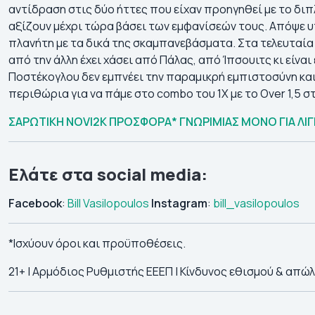
αντίδραση στις δύο ήττες που είχαν προηγηθεί με το διπλ
αξίζουν μέχρι τώρα βάσει των εμφανίσεών τους. Απόψε 
πλανήτη με τα δικά της σκαμπανεβάσματα. Στα τελευταία έξ
από την άλλη έχει χάσει από Πάλας, από Ίπσουιτς κι είν
Ποστέκογλου δεν εμπνέει την παραμικρή εμπιστοσύνη και 
περιθώρια για να πάμε στο combo του 1Χ με το Over 1,5 σ
ΣΑΡΩΤΙΚΗ NOVI2K ΠΡΟΣΦΟΡΑ* ΓΝΩΡΙΜΙΑΣ ΜΟΝΟ ΓΙΑ ΛΙΓ
Ελάτε στα social media:
Facebook
:
Bill Vasilopoulos
Instagram
:
bill_vasilopoulos
*Ισχύουν όροι και προϋποθέσεις.
21+ | Αρμόδιος Ρυθμιστής ΕΕΕΠ | Κίνδυνος εθισμού & απώ