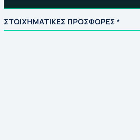
ΣΤΟΙΧΗΜΑΤΙΚΕΣ ΠΡΟΣΦΟΡΕΣ *