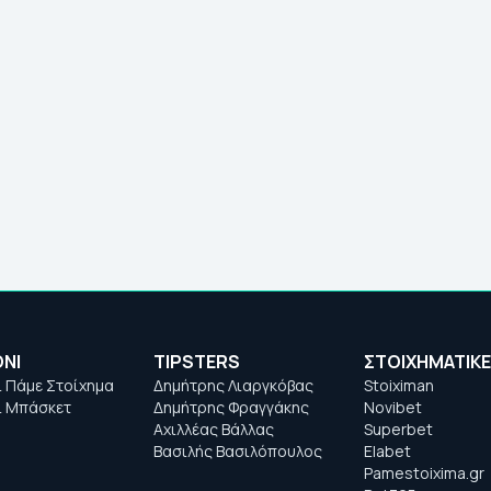
ΝΙ
TIPSTERS
ΣΤΟΙΧΗΜΑΤΙΚ
 Πάμε Στοίχημα
Δημήτρης Λιαργκόβας
Stoiximan
ι Μπάσκετ
Δημήτρης Φραγγάκης
Novibet
Αχιλλέας Βάλλας
Superbet
Βασιλής Βασιλόπουλος
Elabet
Pamestoixima.gr