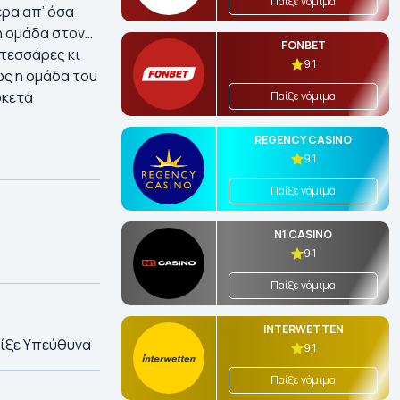
Παίξε νόμιμα
ερα απ’ όσα
η ομάδα στον…
FONBET
 τεσσάρες κι
9.1
ώς η ομάδα του
ρκετά
Παίξε νόμιμα
REGENCY CASINO
9.1
Παίξε νόμιμα
N1 CASINO
9.1
Παίξε νόμιμα
INTERWETTEN
αίξε Υπεύθυνα
9.1
Παίξε νόμιμα