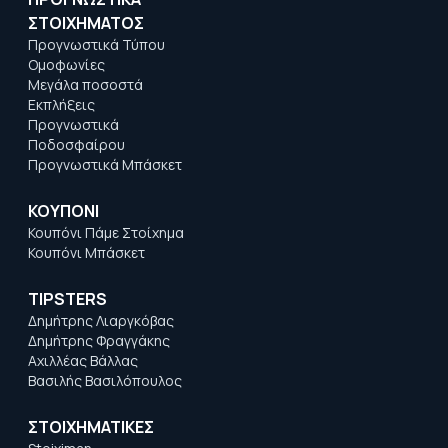
ΣΤΟΙΧΗΜΑΤΟΣ
Προγνωστικά Τύπου
Ομοφωνίες
Μεγάλα ποσοστά
Εκπλήξεις
Προγνωστικά
Ποδοσφαίρου
Προγνωστικά Μπάσκετ
ΚΟΥΠΟΝΙ
Κουπόνι Πάμε Στοίχημα
Κουπόνι Μπάσκετ
TIPSTERS
Δημήτρης Λιαργκόβας
Δημήτρης Φραγγάκης
Αχιλλέας Βάλλας
Βασιλής Βασιλόπουλος
ΣΤΟΙΧΗΜΑΤΙΚΕΣ