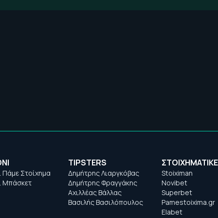
ΝΙ
TIPSTERS
ΣΤΟΙΧΗΜΑΤΙΚ
 Πάμε Στοίχημα
Δημήτρης Λιαργκόβας
Stoiximan
ι Μπάσκετ
Δημήτρης Φραγγάκης
Novibet
Αχιλλέας Βάλλας
Superbet
Βασιλής Βασιλόπουλος
Pamestoixima.gr
Elabet