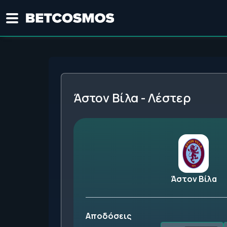
Άστον Βίλα - Λέστερ
Άστον Βίλα
Αποδόσεις