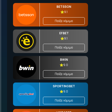
BETSSON
9.1
Παίξε νόμιμα
EFBET
9.1
Παίξε νόμιμα
BWIN
9.0
Παίξε νόμιμα
SPORTINGBET
9.0
Παίξε νόμιμα