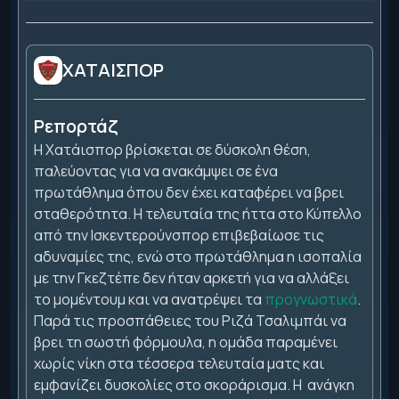
ΧΑΤΑΙΣΠΟΡ
Ρεπορτάζ
Η Χατάισπορ βρίσκεται σε δύσκολη θέση,
παλεύοντας για να ανακάμψει σε ένα
πρωτάθλημα όπου δεν έχει καταφέρει να βρει
σταθερότητα. Η τελευταία της ήττα στο Κύπελλο
από την Ισκεντερούνσπορ επιβεβαίωσε τις
αδυναμίες της, ενώ στο πρωτάθλημα η ισοπαλία
με την Γκεζτέπε δεν ήταν αρκετή για να αλλάξει
το μομέντουμ και να ανατρέψει τα
προγνωστικά
.
Παρά τις προσπάθειες του Ριζά Τσαλιμπάι να
βρει τη σωστή φόρμουλα, η ομάδα παραμένει
χωρίς νίκη στα τέσσερα τελευταία ματς και
εμφανίζει δυσκολίες στο σκοράρισμα. Η ανάγκη