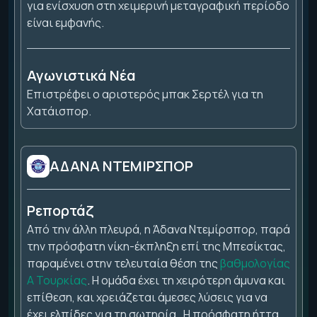
για ενίσχυση στη χειμερινή μεταγραφική περίοδο
είναι εμφανής.
Αγωνιστικά Νέα
Επιστρέφει ο αριστερός μπακ Σερτέλ για τη
Χατάισπορ.
ΑΔΑΝΑ ΝΤΕΜΙΡΣΠΟΡ
Ρεπορτάζ
Από την άλλη πλευρά, η Άδανα Ντεμίρσπορ, παρά
την πρόσφατη νίκη-έκπληξη επί της Μπεσίκτας,
παραμένει στην τελευταία θέση της
βαθμολογίας
Α Τουρκίας
. Η ομάδα έχει τη χειρότερη άμυνα και
επίθεση, και χρειάζεται άμεσες λύσεις για να
έχει ελπίδες για τη σωτηρία. Η πρόσφατη ήττα