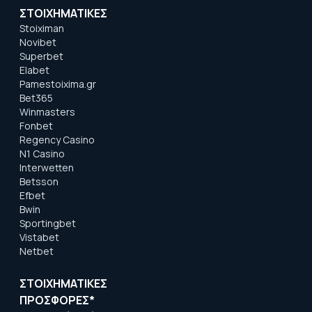
ΣΤΟΙΧΗΜΑΤΙΚΕΣ
Stoiximan
Novibet
Superbet
Elabet
Pamestoixima.gr
Bet365
Winmasters
Fonbet
Regency Casino
N1 Casino
Interwetten
Betsson
Efbet
Bwin
Sportingbet
Vistabet
Netbet
ΣΤΟΙΧΗΜΑΤΙΚΕΣ
ΠΡΟΣΦΟΡΕΣ*