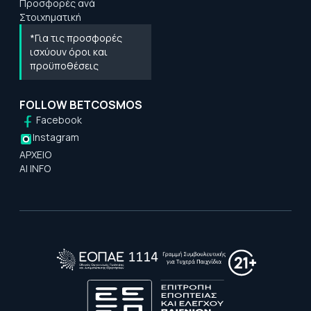
Προσφορές ανά
Στοιχηματική
*Για τις προσφορές
ισχύουν όροι και
προϋποθέσεις
FOLLOW BETCOSMOS
Facebook
Instagram
ΑΡΧΕΙΟ
AI INFO