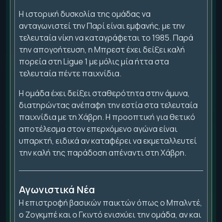
Η ιστορική δυσκολία της ομάδας να
ανταγωνιστεί την Παρί είναι εμφανής, με την
τελευταία νίκη να καταγράφεται το 1985. Παρά
την απογοήτευση, η Μπρεστ έχει δείξει καλή
πορεία στη Ligue 1 με μόλις μία ήττα στα
τελευταία πέντε παιχνίδια.
Η ομάδα έχει δείξει σταθερότητα στην άμυνα,
διατηρώντας ανέπαφη την εστία στα τελευταία
παιχνίδια με τη Χάβρη. Η προοπτική για θετικό
αποτέλεσμα στον επερχόμενο αγώνα είναι
υπαρκτή, ειδικά αν καταφέρει να εκμεταλλευτεί
την καλή της παράδοση απέναντι στη Χάβρη.
Αγωνιστικά Νέα
Η επιστροφή βασικών παικτών όπως ο Μπαλντέ,
ο Ζογκμπέ και ο Γκιντό ενισχύει την ομάδα, αν και