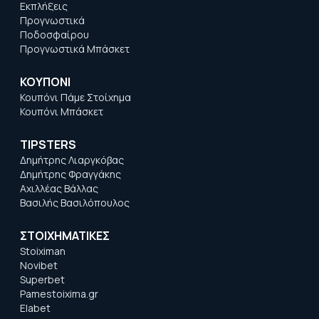
Εκπλήξεις
Προγνωστικά
Ποδοσφαίρου
Προγνωστικά Μπάσκετ
ΚΟΥΠΟΝΙ
Κουπόνι Πάμε Στοίχημα
Κουπόνι Μπάσκετ
TIPSTERS
Δημήτρης Λιαργκόβας
Δημήτρης Φραγγάκης
Αχιλλέας Βάλλας
Βασιλής Βασιλόπουλος
ΣΤΟΙΧΗΜΑΤΙΚΕΣ
Stoiximan
Novibet
Superbet
Pamestoixima.gr
Elabet