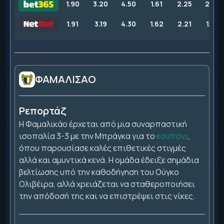
1.90
3.20
4.50
1.61
2.25
2.00
1.91
3.19
4.30
1.62
2.21
1.96
ΦΑΜΑΛΙΣΑΟ
Ρεπορτάζ
Η Φαμαλικάο έρχεται από μια συναρπαστική
ισοπαλία 3-3 με την Μπράγκα για το
κουπόνι
,
όπου παρουσίασε καλές επιθετικές στιγμές
αλλά και αμυντικά κενά. Η ομάδα έδειξε σημάδια
βελτίωσης υπό την καθοδήγηση του Ούγκο
Ολιβέιρα, αλλά χρειάζεται να σταθεροποιήσει
την απόδοσή της και να επιστρέψει στις νίκες.