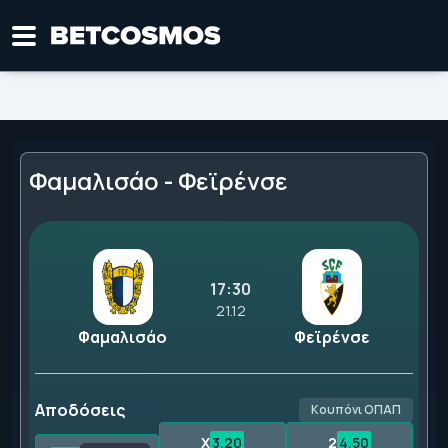
Φαμαλισάο - Φεϊρένσε
17:30
21.12
Φαμαλισάο
Φεϊρένσε
Αποδόσεις
Κουπόνι ΟΠΑΠ
X
3.20
2
4.50