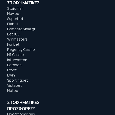
ΣΤΟΙΧΗΜΑΤΙΚΕΣ
Stoiximan
Novibet
Superbet
Elabet
Pamestoixima.gr
Bet365
Winmasters
Fonbet
Regency Casino
N1 Casino
Interwetten
Betsson
Efbet
Bwin
Sportingbet
Vistabet
Netbet
ΣΤΟΙΧΗΜΑΤΙΚΕΣ
ΠΡΟΣΦΟΡΕΣ*
Προσφορές ανά