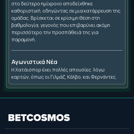
στο δεύτερο ημίχρονο αποδείχθηκε
καθοριστική, οδηγώντας σε μια κατάρρευση της
ομάδας. Βρίσκεται σε κρίσιμη θέση στη
βαθμολογία, γεγονός που επιβαρύνει ακόμη
περισσότερο την προσπάθειά της για
παραμονή.
Αγωνιστικά Νέα
Η Χατάισπορ έχει πολλές απουσίες
λόγω
καρτών, όπως οι Γιλμάζ, Κάλβο, και Φερνάντες.