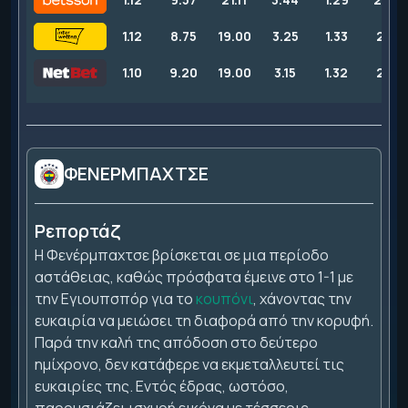
1.12
8.75
19.00
3.25
1.33
2.15
1.10
9.20
19.00
3.15
1.32
2.15
ΦΕΝΕΡΜΠΑΧΤΣΕ
Ρεπορτάζ
Η Φενέρμπαχτσε βρίσκεται σε μια περίοδο
αστάθειας, καθώς πρόσφατα έμεινε στο 1-1 με
την Εγιουπσπόρ για το
κουπόνι
, χάνοντας την
ευκαιρία να μειώσει τη διαφορά από την κορυφή.
Παρά την καλή της απόδοση στο δεύτερο
ημίχρονο, δεν κατάφερε να εκμεταλλευτεί τις
ευκαιρίες της. Εντός έδρας, ωστόσο,