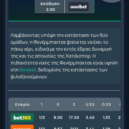
Απόδοση:
2.00
Λαμβάνοντας υπόψη την κατάσταση των δύο
ομάδων, η Φενέρμπαχτσε φαίνεται να έχει το
πάνω χέρι, ειδικά με την εντός έδρας δυναμική
της και τις απουσίες της Χατάισπορ. Η
πιθανότητα νίκης της Φενέρμπαχτσε είναι υψηλή
στη
Novibet
, δεδομένης της κατάστασης των
φιλοξενούμενων.
Εταιρία
1
X
2
U 2.5
O 2.5
GG
1.13
8.00
17.00
3.40
1.33
2.00
1.12
9.57
21.11
3.44
1.29
2.05