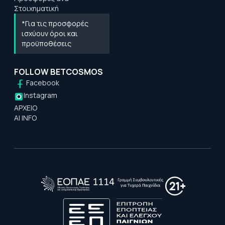
Στοιχηματική
*Για τις προσφορές
ισχύουν όροι και
προϋποθέσεις
FOLLOW BETCOSMOS
Facebook
Instagram
ΑΡΧΕΙΟ
AI INFO