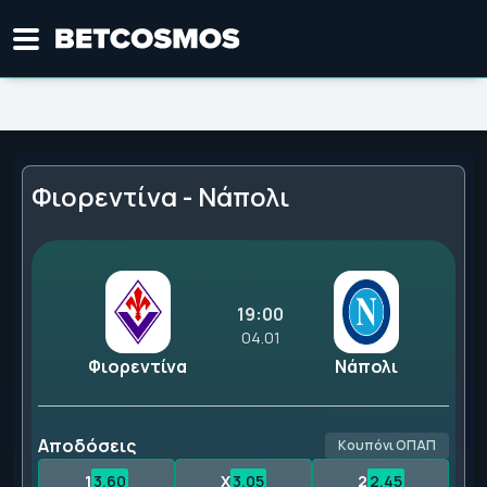
Φιορεντίνα - Νάπολι
19:00
04.01
Φιορεντίνα
Νάπολι
Αποδόσεις
Κουπόνι ΟΠΑΠ
1
3.60
X
3.05
2
2.45