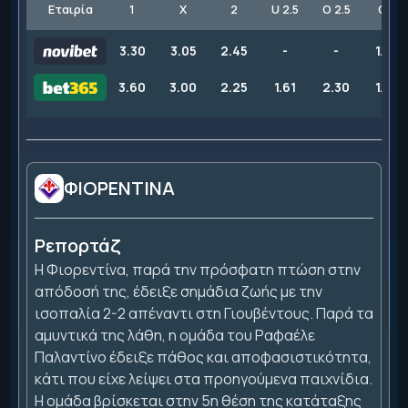
Εταιρία
1
X
2
U 2.5
O 2.5
GG
3.30
3.05
2.45
-
-
1.90
3.60
3.00
2.25
1.61
2.30
1.95
ΦΙΟΡΕΝΤΙΝΑ
Ρεπορτάζ
Η Φιορεντίνα, παρά την πρόσφατη πτώση στην
απόδοσή της, έδειξε σημάδια ζωής με την
ισοπαλία 2-2 απέναντι στη Γιουβέντους. Παρά τα
αμυντικά της λάθη, η ομάδα του Ραφαέλε
Παλαντίνο έδειξε πάθος και αποφασιστικότητα,
κάτι που είχε λείψει στα προηγούμενα παιχνίδια.
Η ομάδα βρίσκεται στην 5η θέση της κατάταξης