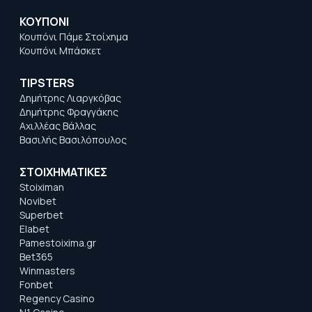
ΚΟΥΠΟΝΙ
Κουπόνι Πάμε Στοίχημα
Κουπόνι Μπάσκετ
TIPSTERS
Δημήτρης Λιαργκόβας
Δημήτρης Φραγγάκης
Αχιλλέας Βάλλας
Βασιλής Βασιλόπουλος
ΣΤΟΙΧΗΜΑΤΙΚΕΣ
Stoiximan
Novibet
Superbet
Elabet
Pamestoixima.gr
Bet365
Winmasters
Fonbet
Regency Casino