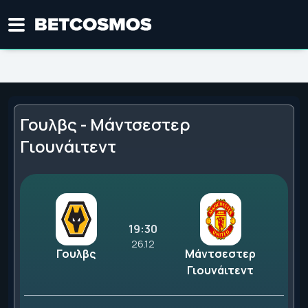
Γουλβς - Μάντσεστερ
Γιουνάιτεντ
19:30
26.12
Γουλβς
Μάντσεστερ
Γιουνάιτεντ