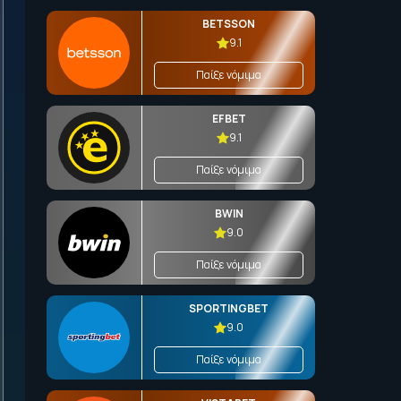
BETSSON
9.1
Παίξε νόμιμα
EFBET
9.1
Παίξε νόμιμα
BWIN
9.0
Παίξε νόμιμα
SPORTINGBET
9.0
Παίξε νόμιμα