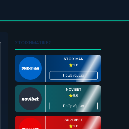
ΣΤΟΙΧΗΜΑΤΙΚΕΣ
STOIXIMAN
9.6
Παίξε νόμιμα
NOVIBET
9.6
Παίξε νόμιμα
SUPERBET
9.6