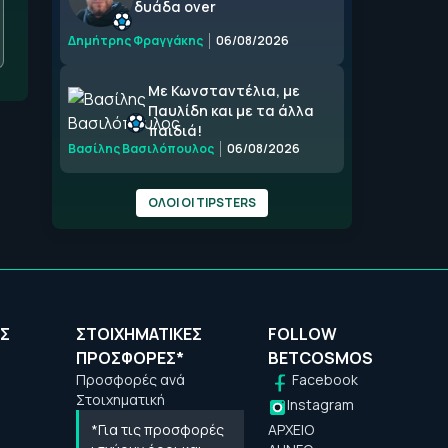
δυάδα over
Δημήτρης Φραγγάκης
06/08/2026
Με Κωνσταντέλια, με
Παυλίδη και με τα άλλα
παιδιά!
Βασίλης Βασιλόπουλος
06/08/2026
ΟΛΟΙ ΟΙ TIPSTERS
ΕΣ
ΣΤΟΙΧΗΜΑΤΙΚΕΣ
FOLLOW
ΠΡΟΣΦΟΡΕΣ*
BETCOSMOS
Προσφορές ανά
Facebook
Στοιχηματική
Instagram
*Για τις προσφορές
ΑΡΧΕΙΟ