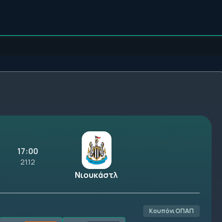
17:00
21.12
Νιουκάστλ
Κουπόνι ΟΠΑΠ