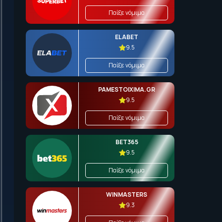
Παίξε νόμιμα
ELABET
9.5
Παίξε νόμιμα
PAMESTOIXIMA.GR
9.5
Παίξε νόμιμα
BET365
9.5
Παίξε νόμιμα
WINMASTERS
9.3