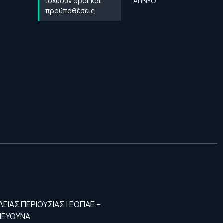
ισχύουν όροι και
AI INFO
προϋποθέσεις
ΕΙΑΣ ΠΕΡΙΟΥΣΙΑΣ | ΕΟΠΑΕ –
ΥΠΕΥΘΥΝΑ