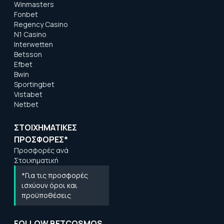
Winmasters
Fonbet
Regency Casino
N1 Casino
Interwetten
Betsson
Efbet
Bwin
Sportingbet
Vistabet
Netbet
ΣΤΟΙΧΗΜΑΤΙΚΕΣ
ΠΡΟΣΦΟΡΕΣ*
Προσφορές ανά
Στοιχηματική
*Για τις προσφορές
ισχύουν όροι και
προϋποθέσεις
FOLLOW BETCOSMOS