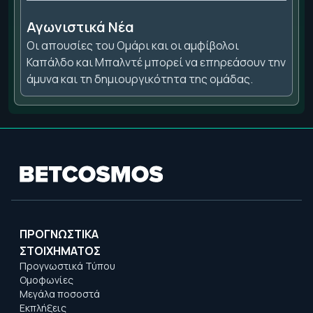
Αγωνιστικά Νέα
Οι απουσίες του Ομάρι και οι αμφίβολοι
Καπάλδο και Μπαλντέ μπορεί να επηρεάσουν την
άμυνα και τη δημιουργικότητα της ομάδας.
ΠΡΟΓΝΩΣΤΙΚΑ
ΣΤΟΙΧΗΜΑΤΟΣ
Προγνωστικά Τύπου
Ομοφωνίες
Μεγάλα ποσοστά
Εκπλήξεις