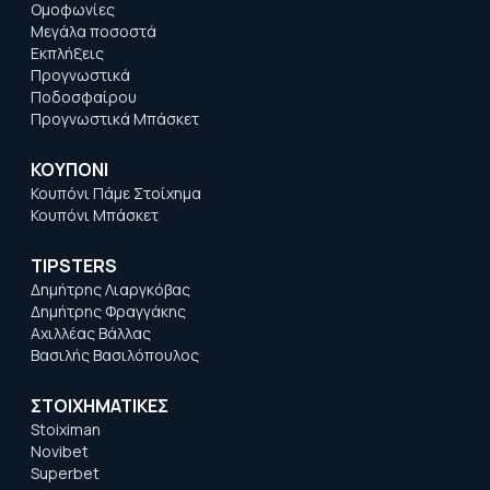
Ομοφωνίες
Μεγάλα ποσοστά
Εκπλήξεις
Προγνωστικά
Ποδοσφαίρου
Προγνωστικά Μπάσκετ
ΚΟΥΠΟΝΙ
Κουπόνι Πάμε Στοίχημα
Κουπόνι Μπάσκετ
TIPSTERS
Δημήτρης Λιαργκόβας
Δημήτρης Φραγγάκης
Αχιλλέας Βάλλας
Βασιλής Βασιλόπουλος
ΣΤΟΙΧΗΜΑΤΙΚΕΣ
Stoiximan
Novibet
Superbet