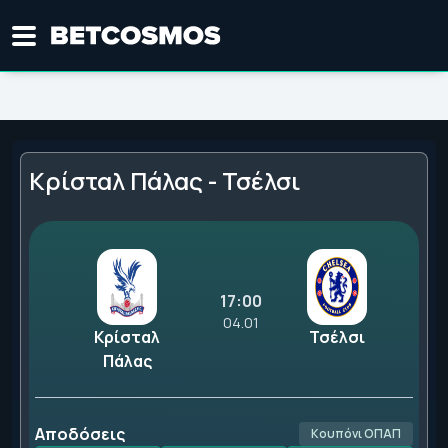
Κρίσταλ Πάλας - Τσέλσι
17:00
04.01
Κρίσταλ
Τσέλσι
Πάλας
Αποδόσεις
Κουπόνι ΟΠΑΠ