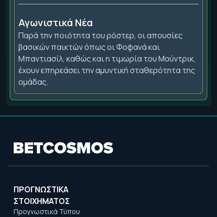
Αγωνιστικά Νέα
Παρά την ποιότητα του ρόστερ, οι απουσίες
βασικών παικτών όπως οι Φοφανά και
Μπαντιασίλ, καθώς και η τιμωρία του Μούντρικ,
έχουν επηρεάσει την αμυντική σταθερότητα της
ομάδας.
ΠΡΟΓΝΩΣΤΙΚΑ
ΣΤΟΙΧΗΜΑΤΟΣ
Προγνωστικά Τύπου