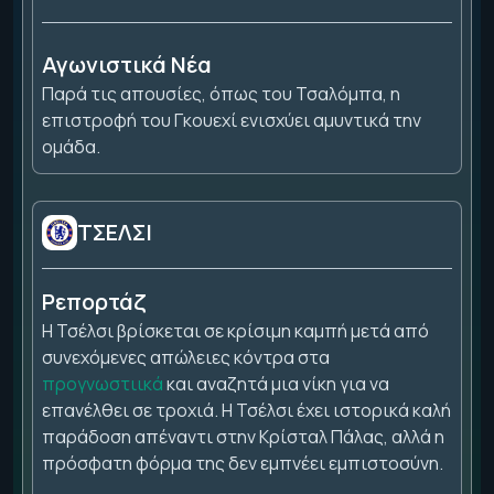
Αγωνιστικά Νέα
Παρά τις απουσίες, όπως του Τσαλόμπα, η
επιστροφή του Γκουεχί ενισχύει αμυντικά την
ομάδα.
ΤΣΕΛΣΙ
Ρεπορτάζ
Η Τσέλσι βρίσκεται σε κρίσιμη καμπή μετά από
συνεχόμενες απώλειες κόντρα στα
προγνωστιικά
και αναζητά μια νίκη για να
επανέλθει σε τροχιά. Η Τσέλσι έχει ιστορικά καλή
παράδοση απέναντι στην Κρίσταλ Πάλας, αλλά η
πρόσφατη φόρμα της δεν εμπνέει εμπιστοσύνη.