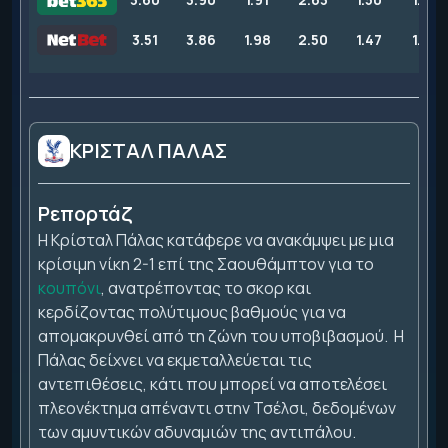
3.51
3.86
1.98
2.50
1.47
1.44
ΚΡΙΣΤΑΛ ΠΑΛΑΣ
Ρεπορτάζ
Η Κρίσταλ Πάλας κατάφερε να ανακάμψει με μια
κρίσιμη νίκη 2-1 επί της Σαουθάμπτον για το
κουπόνι
, ανατρέποντας το σκορ και
κερδίζοντας πολύτιμους βαθμούς για να
απομακρυνθεί από τη ζώνη του υποβιβασμού. Η
Πάλας δείχνει να εκμεταλλεύεται τις
αντεπιθέσεις, κάτι που μπορεί να αποτελέσει
πλεονέκτημα απέναντι στην Τσέλσι, δεδομένων
των αμυντικών αδυναμιών της αντιπάλου.