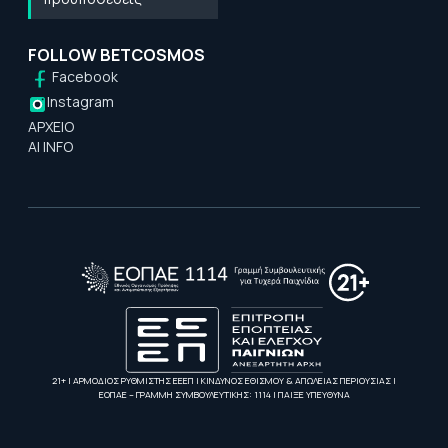
FOLLOW BETCOSMOS
Facebook
Instagram
ΑΡΧΕΙΟ
AI INFO
21+ | ΑΡΜΟΔΙΟΣ ΡΥΘΜΙΣΤΗΣ ΕΕΕΠ | ΚΙΝΔΥΝΟΣ ΕΘΙΣΜΟΥ & ΑΠΩΛΕΙΑΣ ΠΕΡΙΟΥΣΙΑΣ |
ΕΟΠΑΕ – ΓΡΑΜΜΗ ΣΥΜΒΟΥΛΕΥΤΙΚΗΣ: 1114 | ΠΑΙΞΕ ΥΠΕΥΘΥΝΑ